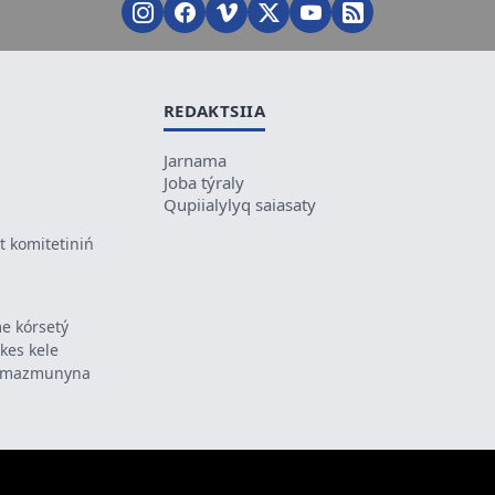
REDAKTSIIA
Jarnama
Joba týraly
Qupiialylyq saiasaty
 komitetiniń
e kórsetý
ikes kele
ń mazmunyna