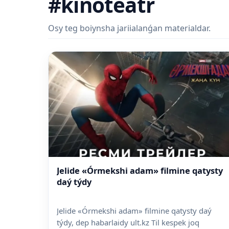
#kinoteatr
Osy teg boiynsha jariialanǵan materialdar.
Jelide «Órmekshi adam» filmine qatysty
daý týdy
Jelide «Órmekshi adam» filmine qatysty daý
týdy, dep habarlaidy ult.kz Til kespek joq