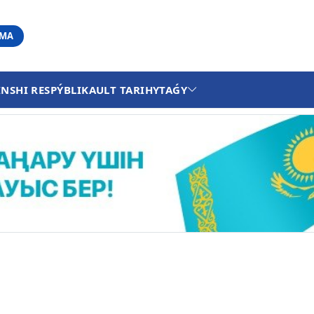
АМА
INSHI RESPÝBLIKA
ULT TARIHY
TAǴY