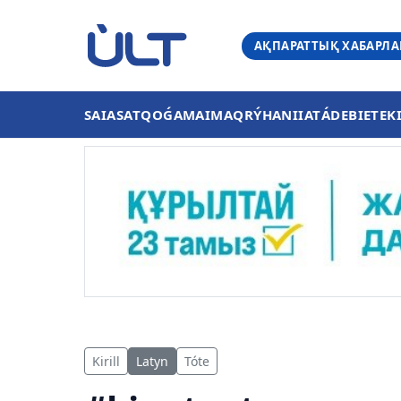
АҚПАРАТТЫҚ ХАБАРЛ
SAIASAT
QOǴAM
AIMAQ
RÝHANIIAT
ÁDEBIET
EK
Kirill
Latyn
Tóte