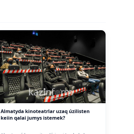
Almatyda kinoteatrlar uzaq úzilisten
keiin qalai jumys istemek?