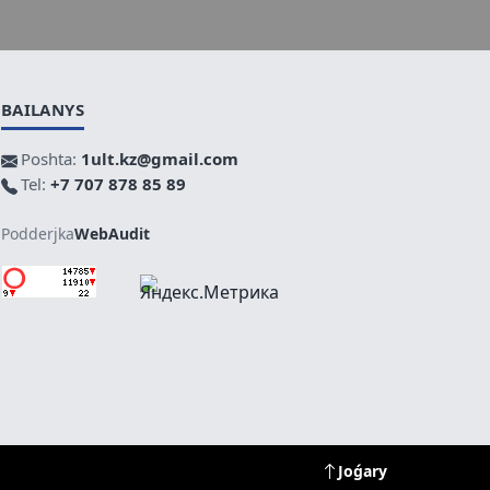
BAILANYS
Poshta:
1ult.kz@gmail.com
Tel:
+7 707 878 85 89
Podderjka
WebAudit
Joǵary