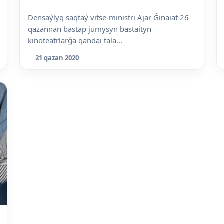
Densaýlyq saqtaý vitse-ministri Ajar Ǵinaiat 26
qazannan bastap jumysyn bastaityn
kinoteatrlarǵa qandai tala...
21 qazan 2020