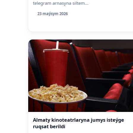
telegram arnasyna siltem...
23 maýsym 2026
Almaty kinoteatrlaryna jumys isteýge
ruqsat berildi