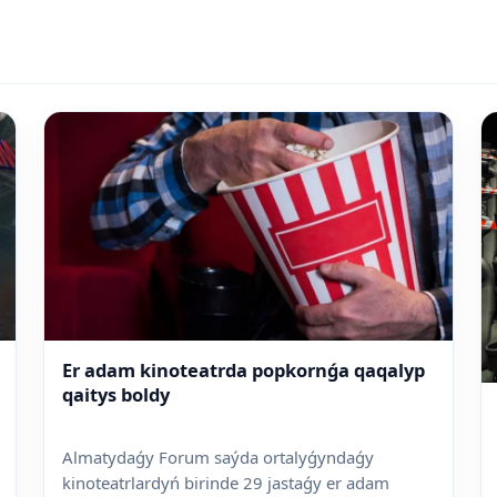
Er adam kinoteatrda popkornǵa qaqalyp
qaitys boldy
Almatydaǵy Forum saýda ortalyǵyndaǵy
kinoteatrlardyń birinde 29 jastaǵy er adam