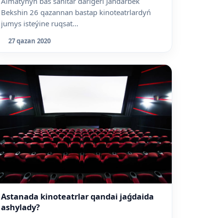
Almatynyń bas sanitar dárigeri Jandarbek
Bekshin 26 qazannan bastap kinoteatrlardyń
jumys isteýine ruqsat...
27 qazan 2020
Astanada kinoteatrlar qandai jaǵdaida
ashylady?