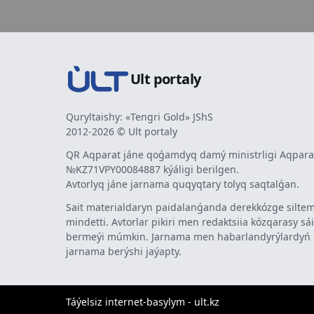
Ult portaly
Quryltaishy: «Tengri Gold» JShS
2012-2026 © Ult portaly
QR Aqparat jáne qoǵamdyq damý ministrligi Aqparat
№KZ71VPY00084887 kýáligi berilgen.
Avtorlyq jáne jarnama quqyqtary tolyq saqtalǵan.
Sait materialdaryn paidalanǵanda derekkózge siltem
mindetti. Avtorlar pikiri men redaktsiia kózqarasy sá
bermeýi múmkin. Jarnama men habarlandyrýlardy
jarnama berýshi jaýapty.
Táýelsiz internet-basylym - ult.kz