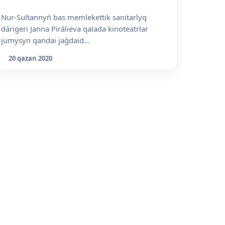
Nur-Sultannyń bas memlekettik sanitarlyq
dárigeri Janna Pirálieva qalada kinoteatrlar
jumysyn qandai jaǵdaid...
20 qazan 2020