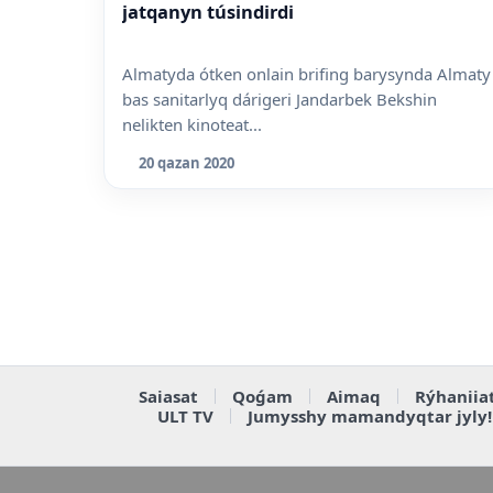
jatqanyn túsindirdi
Almatyda ótken onlain brifing barysynda Almaty
bas sanitarlyq dárigeri Jandarbek Bekshin
nelikten kinoteat...
20 qazan 2020
Saiasat
Qoǵam
Aimaq
Rýhaniia
ULT TV
Jumysshy mamandyqtar jyly!