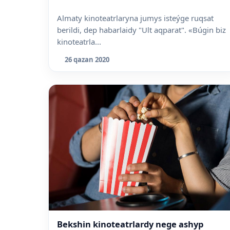
Almaty kinoteatrlaryna jumys isteýge ruqsat
berildi, dep habarlaidy "Ult aqparat". «Búgin biz
kinoteatrla...
26 qazan 2020
Bekshin kinoteatrlardy nege ashyp