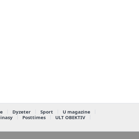
e
Dyzeter
Sport
U magazine
ainasy
Posttimes
ULT OBEKTIV