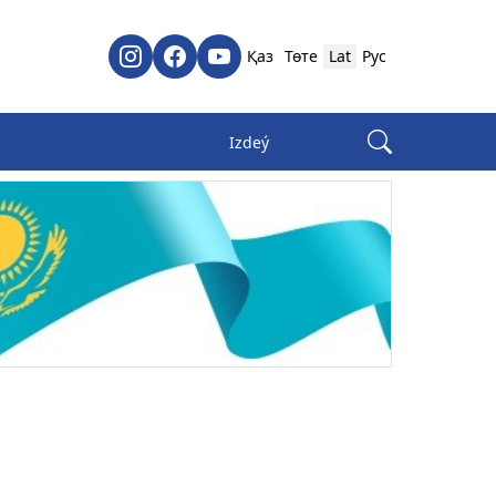
Қаз
Төте
Lat
Рус