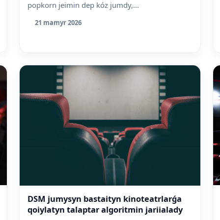
popkorn jeimin dep kóz jumdy,...
21 mamyr 2026
DSM jumysyn bastaityn kinoteatrlarǵa
qoiylatyn talaptar algoritmin jariialady