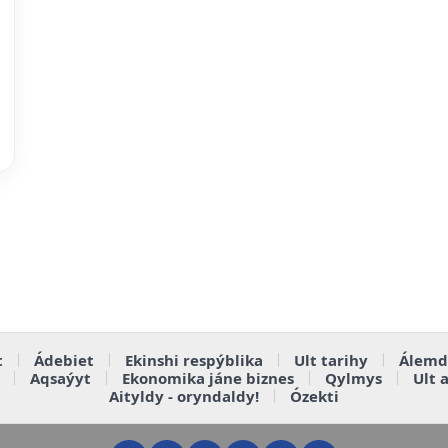
t
Ádebiet
Ekinshi respýblika
Ult tarihy
Álemd
Aqsaýyt
Ekonomika jáne biznes
Qylmys
Ult 
Aityldy - oryndaldy!
Ózekti