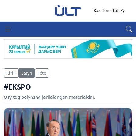
Қаз
Төте
Lat
Рус
Kirill
Latyn
Tóte
#EKSPO
Osy teg boiynsha jariialanǵan materialdar.