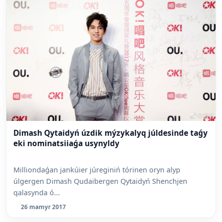
Dimash Qytaidyń úzdik mýzykalyq júldesinde taǵy
eki nominatsiiaǵa usynyldy
Milliondaǵan jankúier júreginiń tórinen oryn alyp
úlgergen Dimash Qudaibergen Qytaidyń Shenchjen
qalasynda ó...
26 mamyr 2017