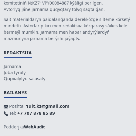
komitetiniń №KZ71VPY00084887 kýáligi berilgen.
Avtorlyq jáne jarnama quqyqtary tolyq saqtalǵan.
Sait materialdaryn paidalanǵanda derekkózge silteme kórsetý
mindetti. Avtorlar pikiri men redaktsiia kózqarasy sáikes kele
bermeýi múmkin. Jarnama men habarlandyrýlardyń
mazmunyna jarnama berýshi jaýapty.
REDAKTSIIA
Jarnama
Joba týraly
Qupiialylyq saiasaty
BAILANYS
Poshta:
1ult.kz@gmail.com
Tel:
+7 707 878 85 89
Podderjka
WebAudit