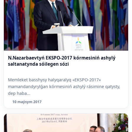
N.Nazarbaevtyń EKSPO-2017 kórmesiniń ashylý
saltanatynda sóilegen sózi
Memleket basshysy halyqaralyq «EKSPO-2017»
mamandandyrylǵan kórmesiniń ashylý rásimine qatysty,
dep haba...
10 maýsym 2017