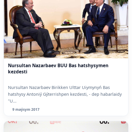
Nursultan Nazarbaev BUU Bas hatshysymen
kezdesti
Nursultan Nazarbaev Birikken Ulttar Uiymynyń Bas
hatshysy Antoniý Gýterrishpen kezdesti, - dep habarlaidy
"U...
9 maýsym 2017