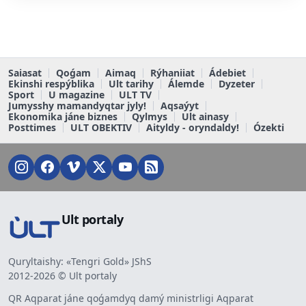
Saiasat
Qoǵam
Aimaq
Rýhaniiat
Ádebiet
Ekinshi respýblika
Ult tarihy
Álemde
Dyzeter
Sport
U magazine
ULT TV
Jumysshy mamandyqtar jyly!
Aqsaýyt
Ekonomika jáne biznes
Qylmys
Ult ainasy
Posttimes
ULT OBEKTIV
Aityldy - oryndaldy!
Ózekti
Ult portaly
Quryltaishy: «Tengri Gold» JShS
2012-2026 © Ult portaly
QR Aqparat jáne qoǵamdyq damý ministrligi Aqparat