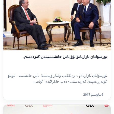
نۇرسۇلتان نازارباەۆ بۇۇ باس حاتشىسىمەن كەزدەستٸ
نۇرسۇلتان نازارباەۆ بٸرٸككەن ۇلتتار ۇيىمىنىڭ باس حاتشىسى انتونيۋ
گۋتەرريشپەن كەزدەستٸ, - دەپ حابارلايدى "ۇلت...
9 ماۋسىم 2017