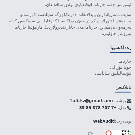
اۆتورلىق جەنە جارناما قۇقىقتارى تولىق ساقتالعان.
سايت ماتەريالدارىن پايدالانعاندا دەرەككٶزگە سٸلتەمە كٶرسەتۋ
مٸندەتتٸ. اۆتورلار پٸكٸرٸ مەن رەداكتسييا كٶزقاراسى سەيكەس كەلە
بەرمەۋٸ مٷمكٸن. جارناما مەن حابارلاندىرۋلاردىڭ مازمۇنىنا جارناما
بەرۋشٸ جاۋاپتى.
رەداكتسييا
جارناما
جوبا تۋرالى
قۇپييالىلىق ساياساتى
بايلانىس
پوشتا:
1ult.kz@gmail.com
تەل:
+7 707 878 85 89
پوددەرجكا
WebAudit