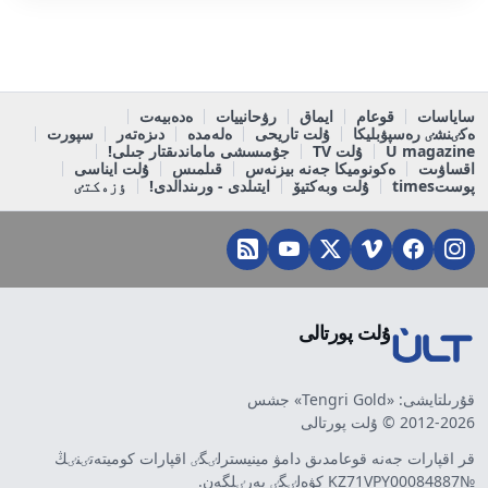
ساياسات
قوعام
ايماق
رۋحانييات
ەدەبيەت
ەكٸنشٸ رەسپۋبليكا
ۇلت تاريحى
ەلەمدە
دىزەتەر
سپورت
U magazine
ۇلت TV
جۇمىسشى ماماندىقتار جىلى!
اقساۋىت
ەكونوميكا جەنە بيزنەس
قىلمىس
ۇلت ايناسى
پوستtimes
ۇلت وبەكتيۆ
ايتىلدى - ورىندالدى!
ٶزەكتٸ
ۇلت پورتالى
قۇرىلتايشى: «Tengri Gold» جشس
2012-2026 © ۇلت پورتالى
قر اقپارات جەنە قوعامدىق دامۋ مينيسترلٸگٸ اقپارات كوميتەتٸنٸڭ
№KZ71VPY00084887 كۋەلٸگٸ بەرٸلگەن.