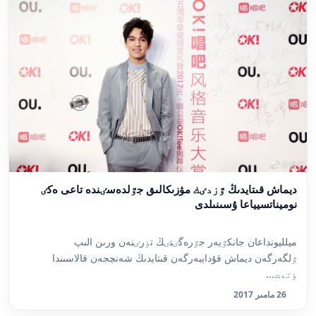
ديماش قىتايدىڭ ٷزدٸك مۋزىكالىق جٷلدەسٸندە تاعى ەكٸ
نوميناتسيياعا ۇسىنىلدى
ميلليونداعان جانكٷيەر جٷرەگٸنٸڭ تٶرٸنەن ورىن الىپ
ٷلگەرگەن ديماش قۇدايبەرگەن قىتايدىڭ شەنچجەن قالاسىندا
ٶتەت...
26 مامىر 2017