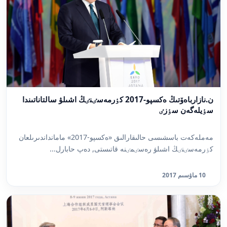
ن.نازارباەۆتىڭ ەكسپو-2017 كٶرمەسٸنٸڭ اشىلۋ سالتاناتىندا
سٶيلەگەن سٶزٸ
مەملەكەت باسشىسى حالىقارالىق «ەكسپو-2017» مامانداندىرىلعان
كٶرمەسٸنٸڭ اشىلۋ رەسٸمٸنە قاتىستى, دەپ حابارل...
10 ماۋسىم 2017