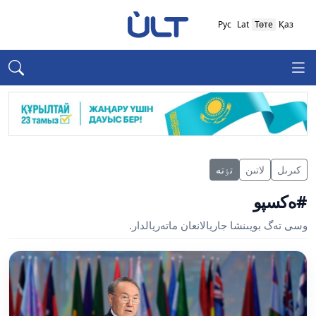
Рус
Lat
Төте
Қаз
كىرىل
لاتىن
تٶتە
#ەكسپو
وسى تەگ بويىنشا جاريالانعان ماتەريالدار.