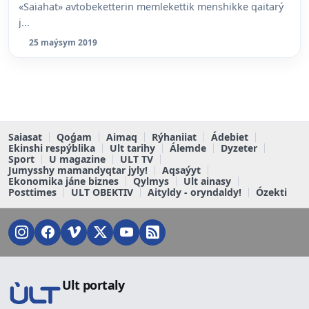
«Saiahat» avtobeketterin memlekettik menshikke qaitarý
j...
25 maýsym 2019
Saiasat
Qoǵam
Aimaq
Rýhaniiat
Ádebiet
Ekinshi respýblika
Ult tarihy
Álemde
Dyzeter
Sport
U magazine
ULT TV
Jumysshy mamandyqtar jyly!
Aqsaýyt
Ekonomika jáne biznes
Qylmys
Ult ainasy
Posttimes
ULT OBEKTIV
Aityldy - oryndaldy!
Ózekti
Ult portaly