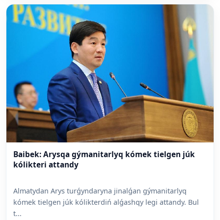
Baibek: Arysqa gýmanitarlyq kómek tielgen júk
kólikteri attandy
Almatydan Arys turǵyndaryna jinalǵan gýmanitarlyq
kómek tielgen júk kólikterdiń alǵashqy legi attandy. Bul
t...