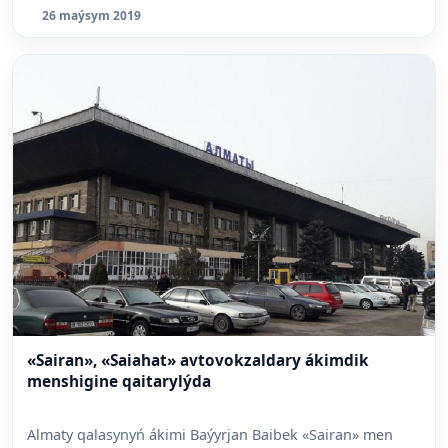
26 maýsym 2019
«Sairan», «Saiahat» avtovokzaldary ákimdik
menshigine qaitarylýda
Almaty qalasynyń ákimi Baýyrjan Baibek «Sairan» men