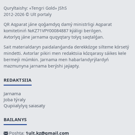
Quryltaishy: «Tengri Gold» JShS
2012-2026 © Ult portaly
QR Aqparat jáne qoǵamdyq damý ministrligi Aqparat
komitetiniń №KZ71VPY00084887 kýáligi berilgen.
Avtorlyq jáne jarnama quqyqtary tolyq saqtalǵan.
Sait materialdaryn paidalanǵanda derekkózge silteme kórsetý
mindetti. Avtorlar pikiri men redaktsiia kózqarasy sáikes kele
bermeýi múmkin. Jarnama men habarlandyrýlardyń
mazmunyna jarnama berýshi jaýapty.
REDAKTSIIA
Jarnama
Joba týraly
Qupiialylyq saiasaty
BAILANYS
Poshta:
1ult.kz@gmail.com