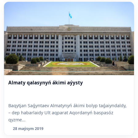
Almaty qalasynyń ákimi aýysty
Baqytjan Saǵyntaev Almatynyń ákimi bolyp taǵaiyndaldy,
– dep habarlaidy Ult aqparat Aqordanyń baspasóz
qyzme...
28 maýsym 2019