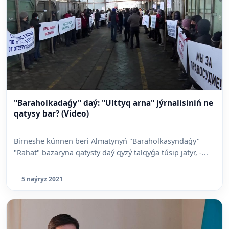
"Baraholkadaǵy" daý: "Ulttyq arna" jýrnalisiniń ne
qatysy bar? (Video)
Birneshe kúnnen beri Almatynyń "Baraholkasyndaǵy"
"Rahat" bazaryna qatysty daý qyzý talqyǵa túsip jatyr, -...
5 naýryz 2021