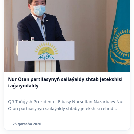
Nur Otan partiiasynyń sailaýaldy shtab jetekshisi
taǵaiyndaldy
QR Tuńǵysh Prezidenti - Elbasy Nursultan Nazarbaev Nur
Otan partiiasynyń sailaýaldy shtaby jetekshisi retind...
25 qarasha 2020