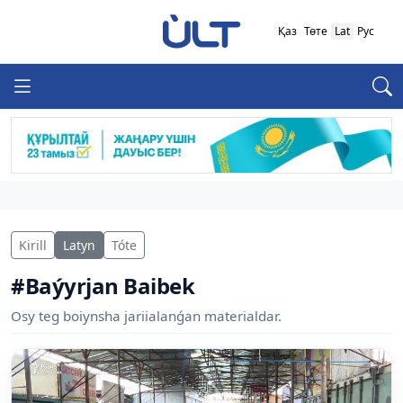
Қаз
Төте
Lat
Рус
Kirill
Latyn
Tóte
#Baýyrjan Baibek
Osy teg boiynsha jariialanǵan materialdar.