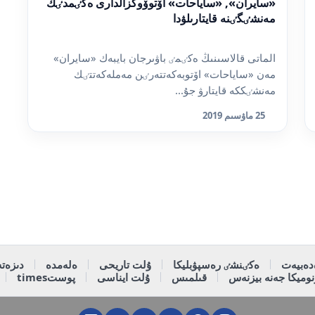
«سايران», «ساياحات» اۆتوۆوكزالدارى ەكٸمدٸك
مەنشٸگٸنە قايتارىلۋدا
الماتى قالاسىنىڭ ەكٸمٸ باۋىرجان بايبەك «سايران»
مەن «ساياحات» اۆتوبەكەتتەرٸن مەملەكەتتٸك
مەنشٸككە قايتارۋ جۇ...
25 ماۋسىم 2019
دەبيەت
ەكٸنشٸ رەسپۋبليكا
ۇلت تاريحى
ەلەمدە
دىزەتە
وميكا جەنە بيزنەس
قىلمىس
ۇلت ايناسى
پوستtimes