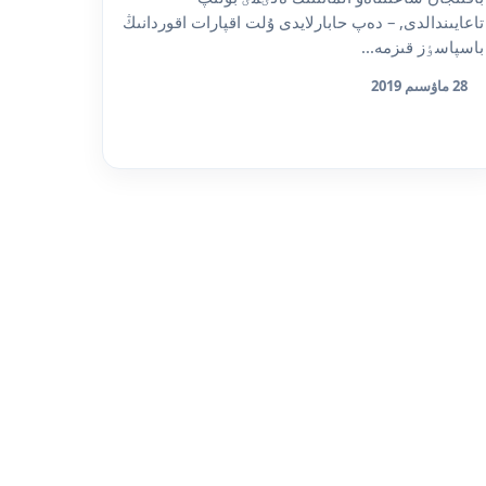
تاعايىندالدى, – دەپ حابارلايدى ۇلت اقپارات اقوردانىڭ
باسپاسٶز قىزمە...
28 ماۋسىم 2019