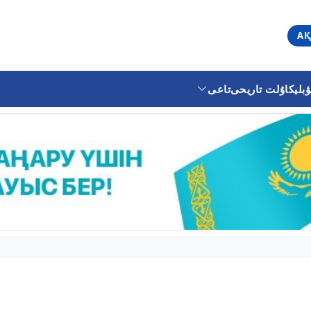
АҚ
ليكا
ۇلت تاريحى
تاعى