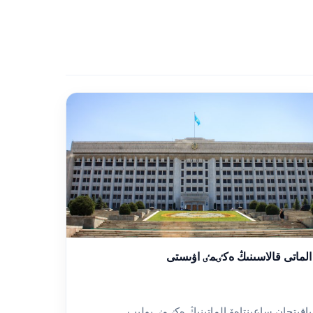
الماتى قالاسىنىڭ ەكٸمٸ اۋىستى
باقىتجان ساعىنتاەۆ الماتىنىڭ ەكٸمٸ بولىپ