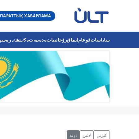
ПАРАТТЫҚ ХАБАРЛАМА
ساياسات
قوعام
ايماق
رۋحانييات
ەدەبيەت
ەكٸنشٸ رەسپۋب
كىرىل
لاتىن
تٶتە