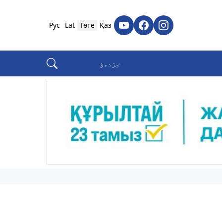
Рус
Lat
Төте
Қаз