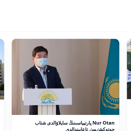
Nur Otan پارتيياسىنىڭ سايلاۋالدى شتاب
جەتەكشٸسٸ تاعايىندالدى