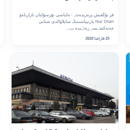
قر تۇڭعىش پرەزيدەنتٸ - ەلباسى نۇرسۇلتان نازارباەۆ
Nur Otan پارتيياسىنىڭ سايلاۋالدى شتابى
جەتەكشٸسٸ رەتٸندە ب...
25 قاراشا 2020