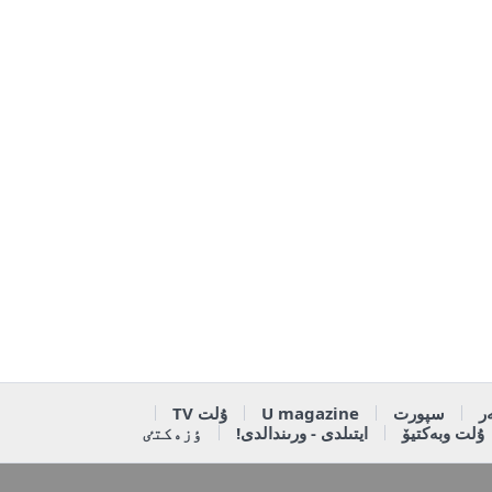
ر
سپورت
U magazine
ۇلت TV
ۇلت وبەكتيۆ
ايتىلدى - ورىندالدى!
ٶزەكتٸ