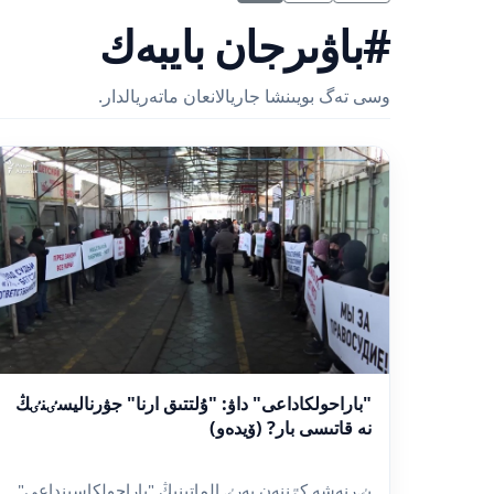
#باۋىرجان بايبەك
وسى تەگ بويىنشا جاريالانعان ماتەريالدار.
"باراحولكاداعى" داۋ: "ۇلتتىق ارنا" جۋرناليسٸنٸڭ
نە قاتىسى بار? (ۆيدەو)
بٸرنەشە كٷننەن بەرٸ الماتىنىڭ "باراحولكاسىنداعى"