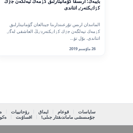
بايبەك: ارىسقا گۋمانيتارلىق كٶمەك تيەلگەن جٷك
كٶلٸكتەرٸ اتتاندى
الماتىدان ارىس تۇرعىندارىنا جينالعان گۋمانيتارلىق
كٶمەك تيەلگەن جٷك كٶلٸكتەردٸڭ العاشقى لەگٸ
اتتاندى. بۇل تۋ...
26 ماۋسىم 2019
ساياسات
قوعام
ايماق
رۋحانييات
ە
جۇمىسشى ماماندىقتار جىلى!
اقساۋىت
ەكون