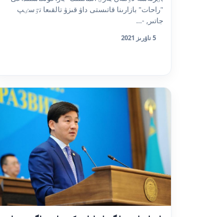
"راحات" بازارىنا قاتىستى داۋ قىزۋ تالقىعا تٷسٸپ
جاتىر, -...
5 ناۋرىز 2021