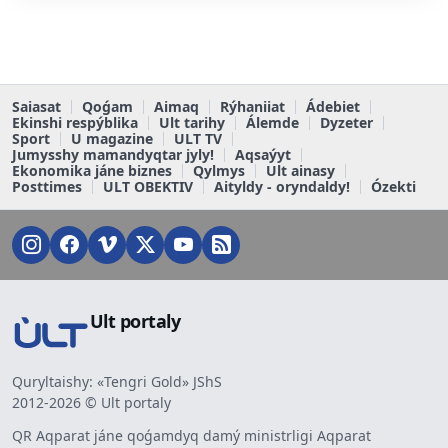
Saiasat
Qoǵam
Aimaq
Rýhaniiat
Ádebiet
Ekinshi respýblika
Ult tarihy
Álemde
Dyzeter
Sport
U magazine
ULT TV
Jumysshy mamandyqtar jyly!
Aqsaýyt
Ekonomika jáne biznes
Qylmys
Ult ainasy
Posttimes
ULT OBEKTIV
Aityldy - oryndaldy!
Ózekti
Ult portaly
Quryltaishy: «Tengri Gold» JShS
2012-2026 © Ult portaly
QR Aqparat jáne qoǵamdyq damý ministrligi Aqparat