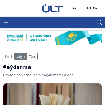
Қаз
Төте
Lat
Рус
Kirill
Latyn
Tóte
#aýdarma
Osy teg boiynsha jariialanǵan materialdar.