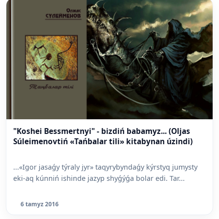
"Koshei Bessmertnyi" - bizdiń babamyz... (Oljas
Súleimenovtiń «Tańbalar tili» kitabynan úzindi)
...«Igor jasaǵy týraly jyr» taqyrybyndaǵy kýrstyq jumysty
eki-aq kúnniń ishinde jazyp shyǵýǵa bolar edi. Tar...
6 tamyz 2016