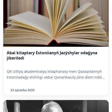
Abai kitaptary Estoniianyń Jazýshylar odaǵyna
jiberiledi
QR Ulttyq akademiialyq kitaphanasy men Qazaqstannyń
Estoniiadaǵy elshiligi «Abai Qunanbaiuly jáne álem mád...
23 qarasha 2020