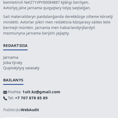
komitetiniń №KZ71VPY00084887 kýáligi berilgen.
Avtorlyq jáne jarnama quqyqtary tolyq saqtalǵan.
Sait materialdaryn paidalanǵanda derekkózge silteme kórsetý
mindetti. Avtorlar pikiri men redaktsiia kózqarasy sáikes kele
bermeýi múmkin. Jarnama men habarlandyrýlardyń
mazmunyna jarnama berýshi jaýapty.
REDAKTSIIA
Jarnama
Joba týraly
Qupiialylyq saiasaty
BAILANYS
Poshta:
1ult.kz@gmail.com
Tel:
+7 707 878 85 89
Podderjka
WebAudit