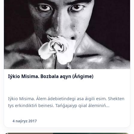
Iýkio Misima. Bozbala aqyn (Áńgime)
Iýkio Misima. Álem ádebietindegi asa áigili esim. Shekten
tys erkindiktiń beinesi. Tańǵajaiyp qiial áleminiń...
4 naýryz 2017