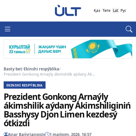
Қаз
Төте
Lat
Рус
Basty bet
/
Ekinshi respýblika
/
Prezident Gonkong Arnaýly ákimshilik aýdany Ák...
EKINSHI RESPÝBLIKA
Prezident Gonkong Arnaýly
ákimshilik aýdany Ákimshiliginiń
Basshysy Djon Limen kezdesý
ótkizdi
Anar Baýyrjanqyzy
1 maýsym, 2026, 16:57