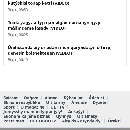
kútýshisi tonap ketti (VIDEO)
Búgin, 08:53
Toida ýaǵyz aityp qamalǵan qariianyń qyzy
málimdeme jasady (VIDEO)
Búgin, 06:25
Úndistanda aiý er adam men qaryndasyn óltirip,
denesin bólshektegen (VIDEO)
Búgin, 06:19
Saiasat
Qoǵam
Aimaq
Rýhaniiat
Ádebiet
Ekinshi respýblika
Ult tarihy
Álemde
Dyzeter
Sport
U magazine
ULT TV
Jumysshy mamandyqtar jyly!
Aqsaýyt
Ekonomika jáne biznes
Qylmys
Ult ainasy
Posttimes
ULT OBEKTIV
Aityldy - oryndaldy!
Ózekti