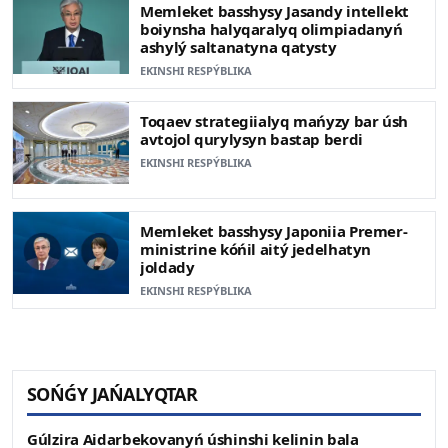
Memleket basshysy Jasandy intellekt
boiynsha halyqaralyq olimpiadanyń
ashylý saltanatyna qatysty
EKINSHI RESPÝBLIKA
Toqaev strategiialyq mańyzy bar úsh
avtojol qurylysyn bastap berdi
EKINSHI RESPÝBLIKA
Memleket basshysy Japoniia Premer-
ministrine kóńil aitý jedelhatyn
joldady
EKINSHI RESPÝBLIKA
SOŃǴY JAŃALYQTAR
Gúlzira Aidarbekovanyń úshinshi kelinin bala