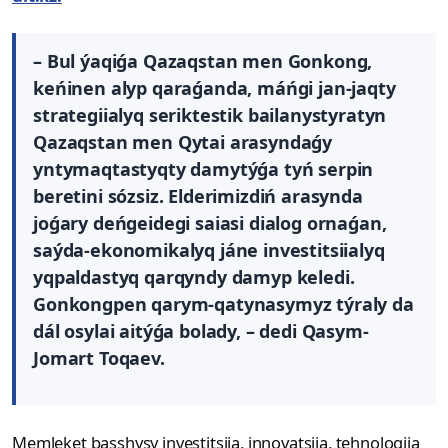
– Bul ýaqiǵa Qazaqstan men Gonkong,
keńinen alyp qaraǵanda, máńgi jan-jaqty
strategiialyq seriktestik bailanystyratyn
Qazaqstan men Qytai arasyndaǵy
yntymaqtastyqty damytýǵa tyń serpin
beretini sózsiz. Elderimizdiń arasynda
joǵary deńgeidegi saiasi dialog ornaǵan,
saýda-ekonomikalyq jáne investitsiialyq
yqpaldastyq qarqyndy damyp keledi.
Gonkongpen qarym-qatynasymyz týraly da
dál osylai aitýǵa bolady, – dedi Qasym-
Jomart Toqaev.
Memleket basshysy investitsiia, innovatsiia, tehnologiia