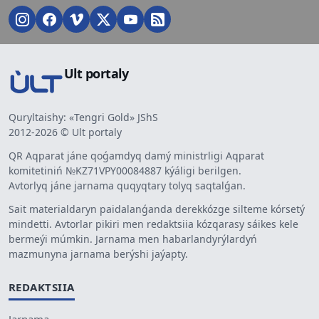
Ult portaly
Quryltaishy: «Tengri Gold» JShS
2012-2026 © Ult portaly
QR Aqparat jáne qoǵamdyq damý ministrligi Aqparat
komitetiniń №KZ71VPY00084887 kýáligi berilgen.
Avtorlyq jáne jarnama quqyqtary tolyq saqtalǵan.
Sait materialdaryn paidalanǵanda derekkózge silteme kórsetý
mindetti. Avtorlar pikiri men redaktsiia kózqarasy sáikes kele
bermeýi múmkin. Jarnama men habarlandyrýlardyń
mazmunyna jarnama berýshi jaýapty.
REDAKTSIIA