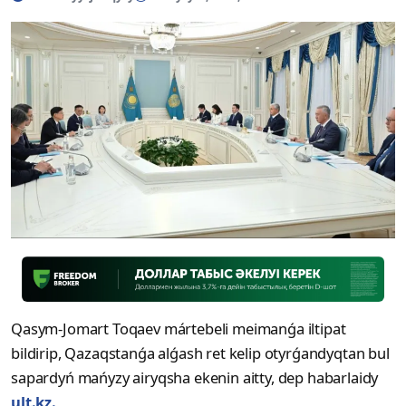
Qasym-Jomart Toqaev mártebeli meimanǵa iltipat
bildirip, Qazaqstanǵa alǵash ret kelip otyrǵandyqtan bul
sapardyń mańyzy airyqsha ekenin aitty, dep habarlaidy
ult.kz.