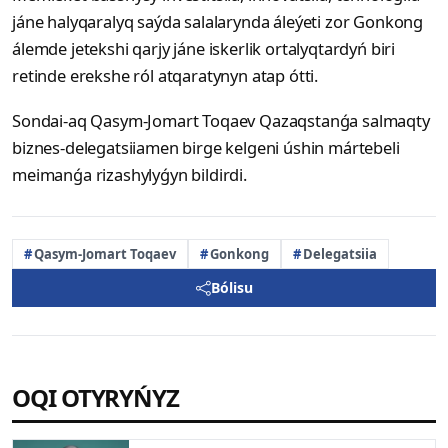
jáne halyqaralyq saýda salalarynda áleýeti zor Gonkong
álemde jetekshi qarjy jáne iskerlik ortalyqtardyń biri
retinde erekshe ról atqaratynyn atap ótti.
Sondai-aq Qasym-Jomart Toqaev Qazaqstanǵa salmaqty
biznes-delegatsiiamen birge kelgeni úshin mártebeli
meimanǵa rizashylyǵyn bildirdi.
Qasym-Jomart Toqaev
Gonkong
Delegatsiia
Bólisu
OQI OTYRYŃYZ