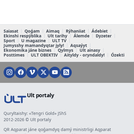
Saiasat
Qoǵam
Aimaq
Rýhaniiat
Ádebiet
Ekinshi respýblika
Ult tarihy
Álemde
Dyzeter
Sport
U magazine
ULT TV
Jumysshy mamandyqtar jyly!
Aqsaýyt
Ekonomika jáne biznes
Qylmys
Ult ainasy
Posttimes
ULT OBEKTIV
Aityldy - oryndaldy!
Ózekti
Ult portaly
Quryltaishy: «Tengri Gold» JShS
2012-2026 © Ult portaly
QR Aqparat jáne qoǵamdyq damý ministrligi Aqparat