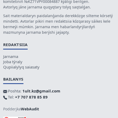
komitetiniń №KZ71VPY00084887 kýáligi berilgen.
Avtorlyq jáne jarnama quqyqtary tolyq saqtalǵan.
Sait materialdaryn paidalanǵanda derekkózge silteme kórsetý
mindetti. Avtorlar pikiri men redaktsiia kózqarasy sáikes kele
bermeýi múmkin. Jarnama men habarlandyrýlardyń
mazmunyna jarnama berýshi jaýapty.
REDAKTSIIA
Jarnama
Joba týraly
Qupiialylyq saiasaty
BAILANYS
Poshta:
1ult.kz@gmail.com
Tel:
+7 707 878 85 89
Podderjka
WebAudit