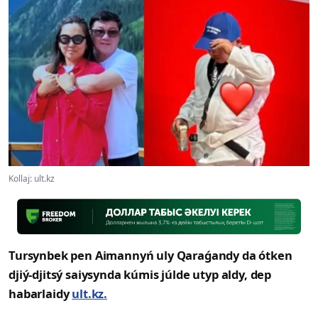
Kollaj: ult.kz
Tursynbek pen Aimannyń uly Qaraǵandy da ótken
djiý-djitsý saiysynda kúmis júlde utyp aldy, dep
habarlaidy
ult.kz.