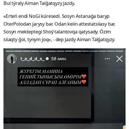
Bul týraly Aiman Talǵatqyzy jazdy.
«Erteń endi NoGi kúresedi. Sosyn Astanaǵa baryp
OterPolodan jarysy bar. Odan keiin attestatsiiasy bar.
Sosyn mekteptegi Shoý talantovqa qatysady. Ózim
siiaqty ǵoi, tynym joq», - dep jazdy Aiman Talǵatqyzy.