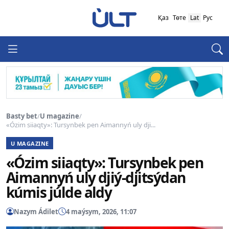
Қаз
Төте
Lat
Рус
Basty bet
/
U magazine
/
«Ózim siiaqty»: Tursynbek pen Aimannyń uly dji...
U MAGAZINE
«Ózim siiaqty»: Tursynbek pen
Aimannyń uly djiý-djitsýdan
kúmis júlde aldy
Nazym Ádilet
4 maýsym, 2026, 11:07