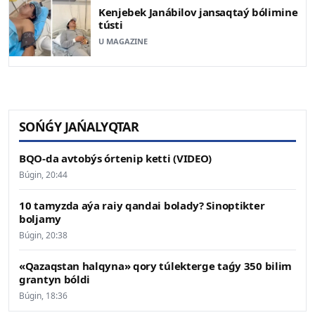
Kenjebek Janábilov jansaqtaý bólimine
tústi
U MAGAZINE
SOŃǴY JAŃALYQTAR
BQO-da avtobýs órtenip ketti (VIDEO)
Búgin, 20:44
10 tamyzda aýa raiy qandai bolady? Sinoptikter
boljamy
Búgin, 20:38
«Qazaqstan halqyna» qory túlekterge taǵy 350 bilim
grantyn bóldi
Búgin, 18:36