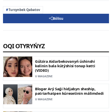
Tursynbek Qabatov
Bólisu
OQI OTYRYŃYZ
Gúlzira Aidarbekovanyń úshinshi
kelinin bala kútýshisi tonap ketti
(VIDEO)
U MAGAZINE
Bloger Arý Saǵi hidjabyn sheship,
patriarhatpen kúresetinin málimdedi
U MAGAZINE