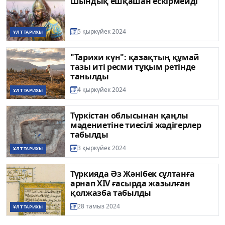
Шындық ешқашан ескірмейді
5 қыркүйек 2024
ҰЛТ ТАРИХЫ
"Тарихи күн": қазақтың құмай
тазы иті ресми тұқым ретінде
танылды
4 қыркүйек 2024
ҰЛТ ТАРИХЫ
Түркістан облысынан қаңлы
мәдениетіне тиесілі жәдігерлер
табылды
3 қыркүйек 2024
ҰЛТ ТАРИХЫ
Түркияда Әз Жәнібек сұлтанға
арнап XIV ғасырда жазылған
қолжазба табылды
28 тамыз 2024
ҰЛТ ТАРИХЫ