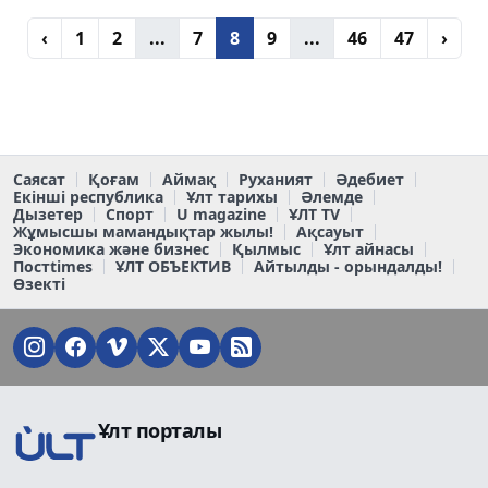
‹
1
2
...
7
8
9
...
46
47
›
Саясат
Қоғам
Аймақ
Руханият
Әдебиет
Екінші республика
Ұлт тарихы
Әлемде
Дызетер
Спорт
U magazine
ҰЛТ TV
Жұмысшы мамандықтар жылы!
Ақсауыт
Экономика және бизнес
Қылмыс
Ұлт айнасы
Постtimes
ҰЛТ ОБЪЕКТИВ
Айтылды - орындалды!
Өзекті
Ұлт порталы