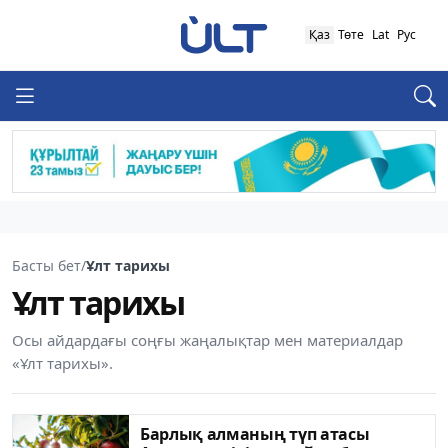
Қаз
Төте
Lat
Рус
Басты бет
/
Ұлт тарихы
Ұлт тарихы
Осы айдардағы соңғы жаңалықтар мен материалдар
«Ұлт тарихы».
Барлық алманың түп атасы