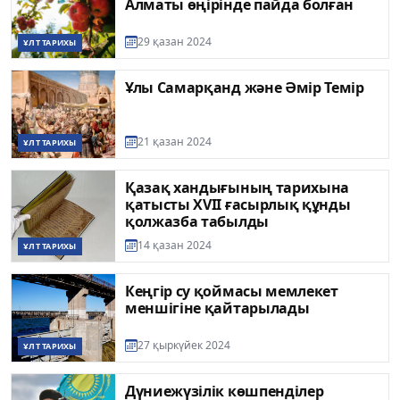
Алматы өңірінде пайда болған
29 қазан 2024
ҰЛТ ТАРИХЫ
Ұлы Самарқанд және Әмір Темір
21 қазан 2024
ҰЛТ ТАРИХЫ
Қазақ хандығының тарихына
қатысты XVII ғасырлық құнды
қолжазба табылды
14 қазан 2024
ҰЛТ ТАРИХЫ
Кеңгір су қоймасы мемлекет
меншігіне қайтарылады
27 қыркүйек 2024
ҰЛТ ТАРИХЫ
Дүниежүзілік көшпенділер