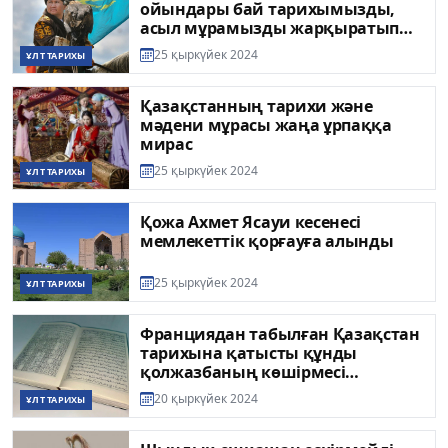
ойындары бай тарихымызды,
асыл мұрамызды жарқыратып
айдай әлемге көрсетті
25 қыркүйек 2024
ҰЛТ ТАРИХЫ
Қазақстанның тарихи және
мәдени мұрасы жаңа ұрпаққа
мирас
25 қыркүйек 2024
ҰЛТ ТАРИХЫ
Қожа Ахмет Ясауи кесенесі
мемлекеттік қорғауға алынды
25 қыркүйек 2024
ҰЛТ ТАРИХЫ
Франциядан табылған Қазақстан
тарихына қатысты құнды
қолжазбаның көшірмесі
жарыққа шықты
20 қыркүйек 2024
ҰЛТ ТАРИХЫ