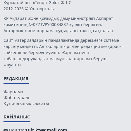
Құрылтайшы: «Tengri Gold» ЖШС
2012-2026 © Ұлт порталы
ҚР Ақпарат және қоғамдық даму министрлігі Ақпарат
комитетінің №KZ71VPY00084887 куәлігі берілген.
Авторлық және жарнама құқықтары толық сақталған.
Сайт материалдарын пайдаланғанда дереккөзге сілтеме
көрсету міндетті. Авторлар пікірі мен редакция көзқарасы
сәйкес келе бермеуі мүмкін. Жарнама мен
хабарландырулардың мазмұнына жарнама беруші
жауапты.
РЕДАКЦИЯ
Жарнама
Жоба туралы
Құпиялылық саясаты
БАЙЛАНЫС
Пошта:
1ult.kz@gmail.com