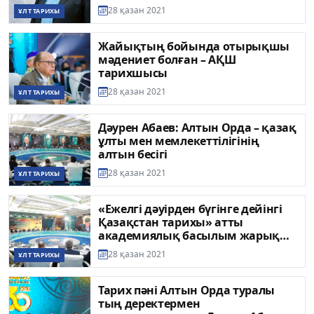
28 қазан 2021
ҰЛТ ТАРИХЫ
Жайықтың бойында отырықшы
мәдениет болған – АҚШ
тарихшысы
28 қазан 2021
ҰЛТ ТАРИХЫ
Дәурен Абаев: Алтын Орда – қазақ
ұлты мен мемлекеттілігінің
алтын бесігі
28 қазан 2021
ҰЛТ ТАРИХЫ
«Ежелгі дәуірден бүгінге дейінгі
Қазақстан тарихы» атты
академиялық басылым жарық
көреді
28 қазан 2021
ҰЛТ ТАРИХЫ
Тарих пәні Алтын Орда туралы
тың деректермен