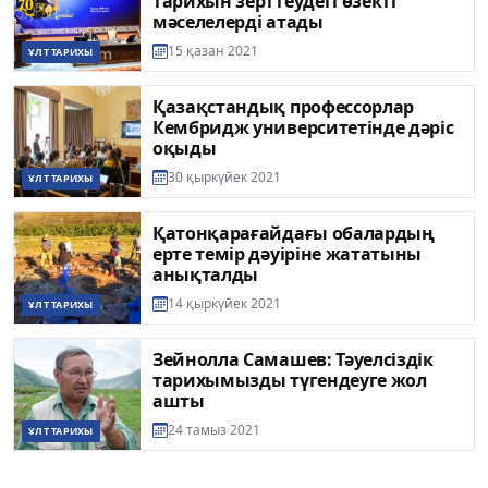
тарихын зерттеудегі өзекті
мәселелерді атады
15 қазан 2021
ҰЛТ ТАРИХЫ
Қазақстандық профессорлар
Кембридж университетінде дәріс
оқыды
30 қыркүйек 2021
ҰЛТ ТАРИХЫ
Қатонқарағайдағы обалардың
ерте темір дәуіріне жататыны
анықталды
14 қыркүйек 2021
ҰЛТ ТАРИХЫ
Зейнолла Самашев: Тәуелсіздік
тарихымызды түгендеуге жол
ашты
24 тамыз 2021
ҰЛТ ТАРИХЫ