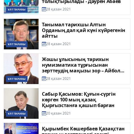
толықтырылады - Дәурен Абаев
28 қазан 2021
ҰЛТ ТАРИХЫ
Танымал тарихшы Алтын
Орданың дәл қай күні күйрегенін
айтты
28 қазан 2021
ҰЛТ ТАРИХЫ
Жошы ұлысының тарихын
нумизматика тұрғысынан
зерттеудің маңызы зор – Айболат
Көшкімбаев
28 қазан 2021
ҰЛТ ТАРИХЫ
Сабыр Қасымов: Қуғын-сүргін
көрген 100 мың қазақ
Қырғызстанға қашып барған
20 қазан 2021
ҰЛТ ТАРИХЫ
Қырымбек Көшербаев Қазақстан