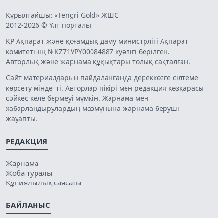
Құрылтайшы: «Tengri Gold» ЖШС
2012-2026 © Ұлт порталы
ҚР Ақпарат және қоғамдық даму министрлігі Ақпарат
комитетінің №KZ71VPY00084887 куәлігі берілген.
Авторлық және жарнама құқықтары толық сақталған.
Сайт материалдарын пайдаланғанда дереккөзге сілтеме
көрсету міндетті. Авторлар пікірі мен редакция көзқарасы
сәйкес келе бермеуі мүмкін. Жарнама мен
хабарландырулардың мазмұнына жарнама беруші
жауапты.
РЕДАКЦИЯ
Жарнама
Жоба туралы
Құпиялылық саясаты
БАЙЛАНЫС