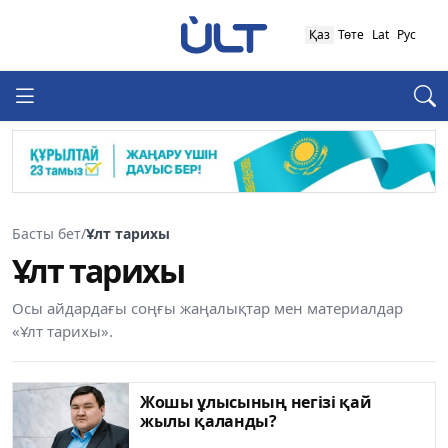
Қаз
Төте
Lat
Рус
Басты бет
/
Ұлт тарихы
Ұлт тарихы
Осы айдардағы соңғы жаңалықтар мен материалдар
«Ұлт тарихы».
Жошы ұлысының негізі қай
жылы қаланды?