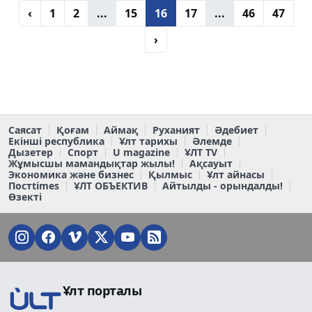
‹
1
2
...
15
16
17
...
46
47
›
Саясат
Қоғам
Аймақ
Руханият
Әдебиет
Екінші республика
Ұлт тарихы
Әлемде
Дызетер
Спорт
U magazine
ҰЛТ TV
Жұмысшы мамандықтар жылы!
Ақсауыт
Экономика және бизнес
Қылмыс
Ұлт айнасы
Постtimes
ҰЛТ ОБЪЕКТИВ
Айтылды - орындалды!
Өзекті
Ұлт порталы