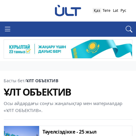
Қаз
Төте
Lat
Рус
Басты бет
/
ҰЛТ ОБЪЕКТИВ
ҰЛТ ОБЪЕКТИВ
Осы айдардағы соңғы жаңалықтар мен материалдар
«ҰЛТ ОБЪЕКТИВ».
Тәуелсіздікке - 25 жыл