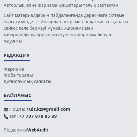
Авторлық және жарнама құқықтары толық сақталған.
Сайт материалдарын пайдаланғанда дереккөзге сілтеме
көрсету міндетті. Авторлар пікірі мен редакция көзқарасы
сәйкес келе бермеуі мүмкін. Жарнама мен
хабарландырулардың мазмұнына жарнама беруші
жауапты.
РЕДАКЦИЯ
Жарнама
Жоба туралы
Құпиялылық саясаты
БАЙЛАНЫС
Пошта:
1ult.kz@gmail.com
Тел:
+7 707 878 85 89
Поддержка
WebAudit