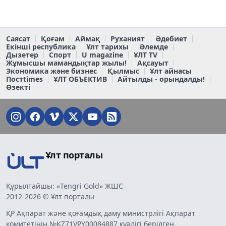
Саясат
Қоғам
Аймақ
Руханият
Әдебиет
Екінші республика
Ұлт тарихы
Әлемде
Дызетер
Спорт
U magazine
ҰЛТ TV
Жұмысшы мамандықтар жылы!
Ақсауыт
Экономика және бизнес
Қылмыс
Ұлт айнасы
Постtimes
ҰЛТ ОБЪЕКТИВ
Айтылды - орындалды!
Өзекті
Ұлт порталы
Құрылтайшы: «Tengri Gold» ЖШС
2012-2026 © Ұлт порталы
ҚР Ақпарат және қоғамдық даму министрлігі Ақпарат
комитетінің №KZ71VPY00084887 куәлігі берілген.