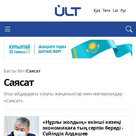
Қаз
Төте
Lat
Рус
Басты бет
/
Саясат
Саясат
Осы айдардағы соңғы жаңалықтар мен материалдар
«Саясат».
«Нұрлы жолдың» екінші кезеңі
экономикаға тың серпін береді -
Сүйіндік Алдашев