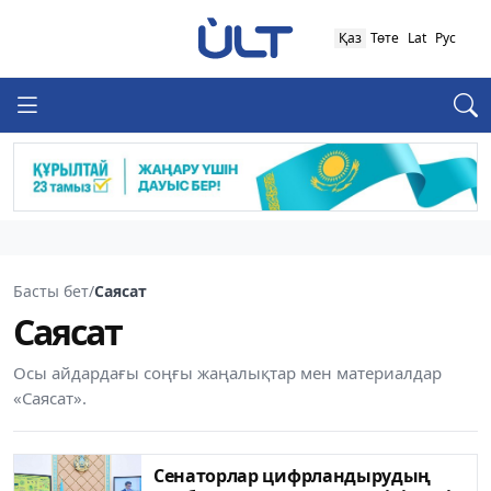
Қаз
Төте
Lat
Рус
Басты бет
/
Саясат
Саясат
Осы айдардағы соңғы жаңалықтар мен материалдар
«Саясат».
Сенаторлар цифрландырудың