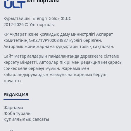
Ұлт порталы
Құрылтайшы: «Tengri Gold» ЖШС
2012-2026 © Ұлт порталы
ҚР Ақпарат және қоғамдық даму министрлігі Ақпарат
комитетінің №KZ71VPY00084887 куәлігі берілген.
Авторлық және жарнама құқықтары толық сақталған.
Сайт материалдарын пайдаланғанда дереккөзге сілтеме
көрсету міндетті. Авторлар пікірі мен редакция көзқарасы
сәйкес келе бермеуі мүмкін. Жарнама мен
хабарландырулардың мазмұнына жарнама беруші
жауапты.
РЕДАКЦИЯ
Жарнама
Жоба туралы
Құпиялылық саясаты