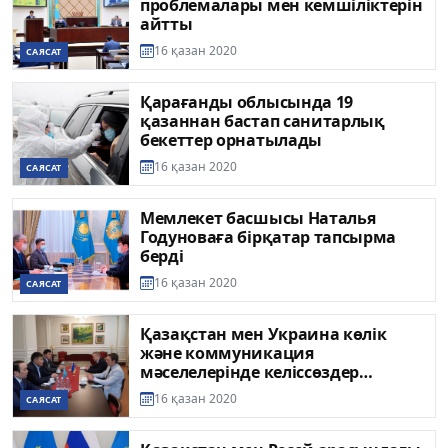
проблемалары мен кемшіліктерін
айтты
16 қазан 2020
САЯСАТ
Қарағанды облысында 19
қазаннан бастап санитарлық
бекеттер орнатылады
16 қазан 2020
САЯСАТ
Мемлекет басшысы Наталья
Годуноваға бірқатар тапсырма
берді
16 қазан 2020
САЯСАТ
Қазақстан мен Украина көлік
және коммуникация
мәселелерінде келіссөздер
өткізеді
16 қазан 2020
САЯСАТ