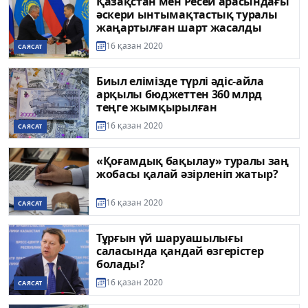
Қазақстан мен Ресей арасындағы
әскери ынтымақтастық туралы
жаңартылған шарт жасалды
16 қазан 2020
САЯСАТ
Биыл елімізде түрлі әдіс-айла
арқылы бюджеттен 360 млрд
теңге жымқырылған
16 қазан 2020
САЯСАТ
«Қоғамдық бақылау» туралы заң
жобасы қалай әзірленіп жатыр?
16 қазан 2020
САЯСАТ
Тұрғын үй шаруашылығы
саласында қандай өзгерістер
болады?
16 қазан 2020
САЯСАТ