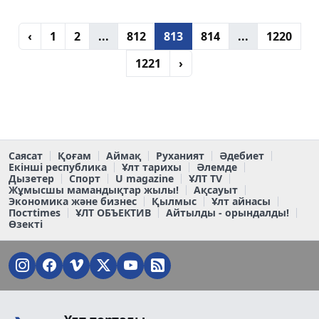
‹
1
2
...
812
813
814
...
1220
1221
›
Саясат
Қоғам
Аймақ
Руханият
Әдебиет
Екінші республика
Ұлт тарихы
Әлемде
Дызетер
Спорт
U magazine
ҰЛТ TV
Жұмысшы мамандықтар жылы!
Ақсауыт
Экономика және бизнес
Қылмыс
Ұлт айнасы
Постtimes
ҰЛТ ОБЪЕКТИВ
Айтылды - орындалды!
Өзекті