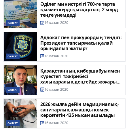
Әділет министрлігі 700-ге тарта
қызметкерді қысқартып, 2 млрд
теңге үнемдеді
16 қазан 2020
САЯСАТ
Адвокат пен прокурордың теңдігі:
Президент тапсырмасы қалай
орындалып жатыр?
16 қазан 2020
САЯСАТ
Қазақстанның кибершабуылмен
күрестегі тәжірибесі
халықаралық деңгейде жоғары
бағаланды
16 қазан 2020
САЯСАТ
2026 жылға дейін медициналық-
санитарлық алғашқы көмек
көрсететін 435 нысан ашылады
16 қазан 2020
САЯСАТ