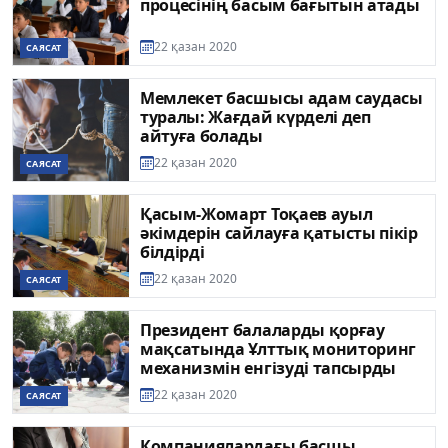
процесінің басым бағытын атады
22 қазан 2020
САЯСАТ
Мемлекет басшысы адам саудасы
туралы: Жағдай күрделі деп
айтуға болады
22 қазан 2020
САЯСАТ
Қасым-Жомарт Тоқаев ауыл
әкімдерін сайлауға қатысты пікір
білдірді
22 қазан 2020
САЯСАТ
Президент балаларды қорғау
мақсатында Ұлттық мониторинг
механизмін енгізуді тапсырды
22 қазан 2020
САЯСАТ
Компаниялардағы басшы