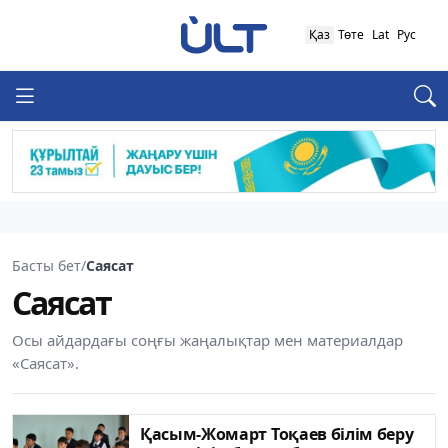
Қаз
Төте
Lat
Рус
Басты бет
/
Саясат
Саясат
Осы айдардағы соңғы жаңалықтар мен материалдар
«Саясат».
Қасым-Жомарт Тоқаев білім беру