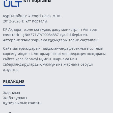
Ұлт порталы
Құрылтайшы: «Tengri Gold» ЖШС
2012-2026 © Ұлт порталы
ҚР Ақпарат және қоғамдық даму министрлігі Ақпарат
комитетінің №KZ71VPY00084887 куәлігі берілген.
Авторлық және жарнама құқықтары толық сақталған.
Сайт материалдарын пайдаланғанда дереккөзге сілтеме
көрсету міндетті. Авторлар пікірі мен редакция көзқарасы
сәйкес келе бермеуі мүмкін. Жарнама мен
хабарландырулардың мазмұнына жарнама беруші
жауапты.
РЕДАКЦИЯ
Жарнама
Жоба туралы
Құпиялылық саясаты