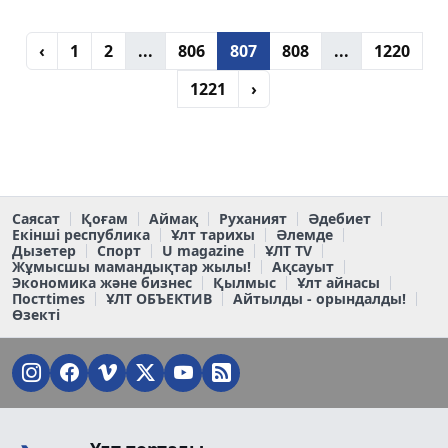
‹
1
2
...
806
807
808
...
1220
1221
›
Саясат
Қоғам
Аймақ
Руханият
Әдебиет
Екінші республика
Ұлт тарихы
Әлемде
Дызетер
Спорт
U magazine
ҰЛТ TV
Жұмысшы мамандықтар жылы!
Ақсауыт
Экономика және бизнес
Қылмыс
Ұлт айнасы
Постtimes
ҰЛТ ОБЪЕКТИВ
Айтылды - орындалды!
Өзекті