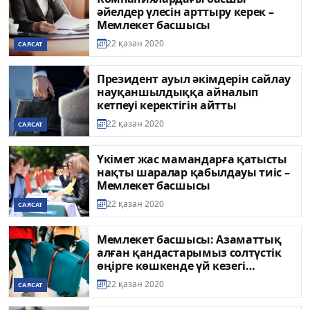
әйелдер үлесін арттыру керек –
Мемлекет басшысы
22 қазан 2020
САЯСАТ
Президент ауыл әкімдерін сайлау
науқаншылдыққа айналып
кетпеуі керектігін айтты
22 қазан 2020
САЯСАТ
Үкімет жас мамандарға қатысты
нақты шаралар қабылдауы тиіс –
Мемлекет басшысы
22 қазан 2020
САЯСАТ
Мемлекет басшысы: Азаматтық
алған қандастарымыз солтүстік
өңірге көшкенде үй кезегі
сақталуы тиіс
22 қазан 2020
САЯСАТ