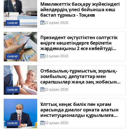
Мемлекеттік басқару жүйесіндегі
әйелдердің үлесі бойынша көш
бастап тұрмыз - Тоқаев
22 қазан 2020
САЯСАТ
Президент оңтүстіктен солтүстік
өңірге көшетіндерге берілетін
жәрдемақыны 2 есе көбейтуді
тапсырды
22 қазан 2020
САЯСАТ
Отбасылық-тұрмыстық зорлық-
зомбылық: депутаттар мен
сарапшылар жаңа заң жобасын
талқылады
22 қазан 2020
САЯСАТ
Ұлттық кеңес билік пен қоғам
арасында диалог орната алатын
институционалды құрылымға
айналды - Президент
22 қазан 2020
САЯСАТ