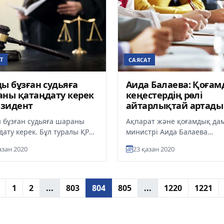
Т
САЯСАТ
ы бұзған судьяға
Аида Балаева: Қоға
ны қатаңдату керек
кеңестердің рөлі
езидент
айтарлықтай артады
 бұзған судьяға шараны
Ақпарат және қоғамдық да
дату керек. Бұл туралы ҚР
министрі Аида Балаева
ларының VIII съезінде
Қазақстанда қоғамдық
азан 2020
23 қазан 2020
кет басшысы Қасым-
кеңестердің рөлі едәуір
..
артатынын мәлім е...
1
2
...
803
804
805
...
1220
1221