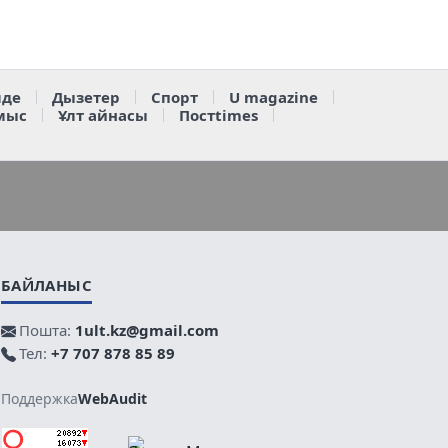
де
Дызетер
Спорт
U magazine
мыс
Ұлт айнасы
Постtimes
БАЙЛАНЫС
Пошта:
1ult.kz@gmail.com
Тел:
+7 707 878 85 89
Поддержка
WebAudit