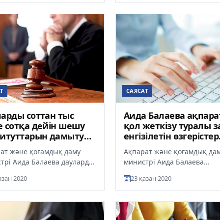
...
САЯСАТ
Т
Аида Балаева ақпара
арды соттан тыс
қол жеткізу туралы з
 сотқа дейін шешу
енгізілетін өзгерістер
титуттарын дамыту
туралы айтты
т - министр
Ақпарат және қоғамдық да
ат және қоғамдық даму
министрі Аида Балаева
трі Аида Балаева дауларды
«Ақпаратқа қол жеткізу тур
н тыс және сотқа дейін
азан 2020
23 қазан 2020
заңға өзгерістер мен
институттарын дамыту м...
толықтырулар...