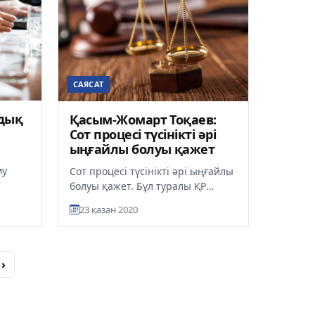
САЯСАТ
мдық
Қасым-Жомарт Тоқаев:
Сот процесі түсінікті әрі
ыңғайлы болуы қажет
му
Сот процесі түсінікті әрі ыңғайлы
болуы қажет. Бұл туралы ҚР
судьяларының VIII съезінде
23 қазан 2020
Мемлекет басшысы Қасым-Жо...
›