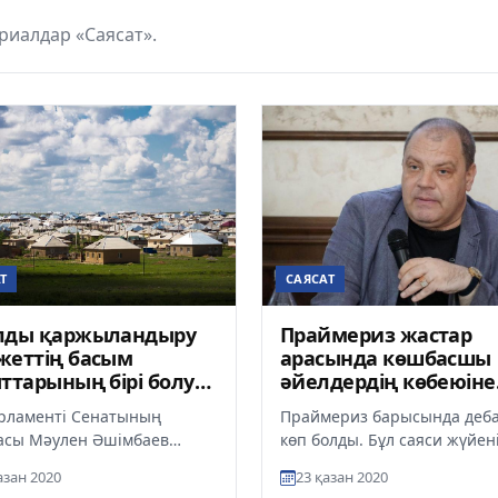
иалдар «Саясат».
Т
САЯСАТ
лды қаржыландыру
Праймериз жастар
жеттің басым
арасында көшбасшы
ттарының бірі болуы
әйелдердің көбеюіне
к - Мәулен Әшімбаев
ықпал етті –
рламенті Сенатының
Праймериз барысында деб
саясаттанушы
асы Мәулен Әшімбаев
көп болды. Бұл саяси жүйен
 – Ел бесігі» жобасына
жақсы дамып келе жатқан
азан 2020
23 қазан 2020
қ жоба мәртебесін беруге
білдіреді. Бұл туралы Қа...