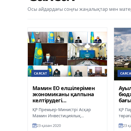
Осы айдардағы соңғы жаңалықтар мен матер
САЯСАТ
САЯСА
Мамин ЕО елшілерімен
Ауы
экономиканы қалпына
бюд
келтірудегі
бағы
ынтымақтастықты
кере
ҚР Премьер-Министрі Асқар
ҚР Па
талқылады
Мамин Инвестициялық
төрағ
ынтымақтастықты дамыту
«Ауыл
23 қазан 2020
23 қ
мәселелері бойынша диалог
ұлтты