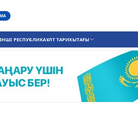
АМА
ІНШІ РЕСПУБЛИКА
ҰЛТ ТАРИХЫ
ТАҒЫ