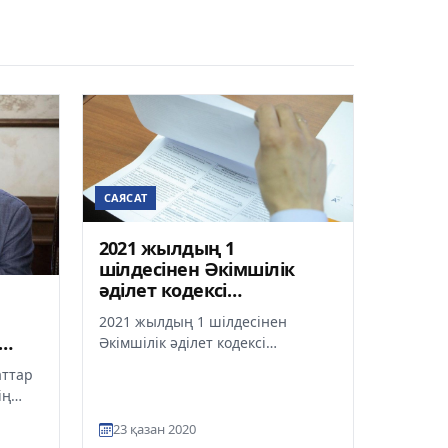
САЯСАТ
2021 жылдың 1
шілдесінен Әкімшілік
әділет кодексі
қолданысқа енгізіледі
2021 жылдың 1 шілдесінен
Әкімшілік әділет кодексі
қолданысқа енгізіледі. Бұл
аттар
туралы ҚР судьяларының VIII
ің
съезінде...
дығын
23 қазан 2020