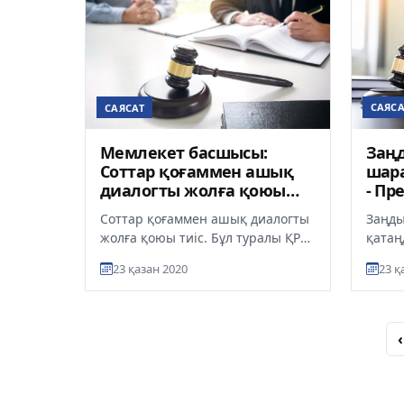
САЯСА
САЯСАТ
Заңд
Мемлекет басшысы:
шара
Cоттар қоғаммен ашық
- Пр
диалогты жолға қоюы
тиіс
Заңды
Соттар қоғаммен ашық диалогты
қатаң
жолға қоюы тиіс. Бұл туралы ҚР
судья
судьяларының VIII съезінде
23 қазан 2020
23 қ
Мемле
Мемлекет басшысы Қасым-Жо...
Жома.
‹