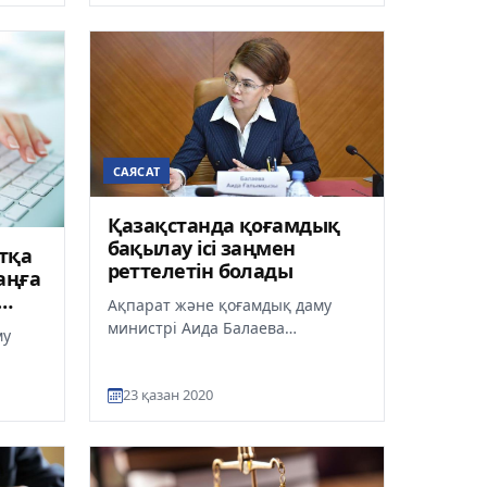
САЯСАТ
Қазақстанда қоғамдық
бақылау ісі заңмен
тқа
реттелетін болады
аңға
Ақпарат және қоғамдық даму
министрі Аида Балаева
му
Президенттің қоғамдық бақылау
туралы заң әзірлеу тапсырмасы
алы»
23 қазан 2020
қала...