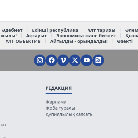
Әдебиет
Екінші республика
Ұлт тарихы
Әлем
 жылы!
Ақсауыт
Экономика және бизнес
Қыл
ҰЛТ ОБЪЕКТИВ
Айтылды - орындалды!
Өзекті
РЕДАКЦИЯ
Жарнама
Жоба туралы
Құпиялылық саясаты
рат
ған.