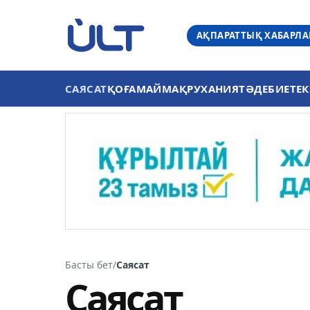
АҚПАРАТТЫҚ ХАБАРЛ
САЯСАТ
ҚОҒАМ
АЙМАҚ
РУХАНИЯТ
ӘДЕБИЕТ
ЕК
Басты бет
/
Саясат
Саясат