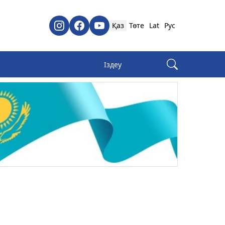
Қаз
Төте
Lat
Рус