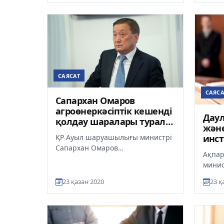
алаңы шеңберінде Е...
қатыст
САЯСАТ
САЯСА
Сапархан Омаров
агроөнеркәсіптік кешенді
Даул
қолдау шаралары туралы
және
айтты
инс
ҚР Ауыл шаруашылығы министрі
қаже
Сапархан Омаров
Ақпар
агроөнеркәсіптік кешенді
минис
мемлекеттік қолдау шаралары
сотта
туралы айтты, д...
23 қазан 2020
23 қ
шешу 