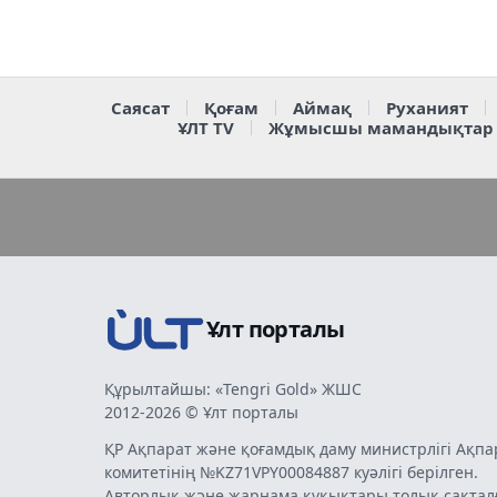
Саясат
Қоғам
Аймақ
Руханият
ҰЛТ TV
Жұмысшы мамандықтар
Ұлт порталы
Құрылтайшы: «Tengri Gold» ЖШС
2012-2026 © Ұлт порталы
ҚР Ақпарат және қоғамдық даму министрлігі Ақпа
комитетінің №KZ71VPY00084887 куәлігі берілген.
Авторлық және жарнама құқықтары толық сақтал