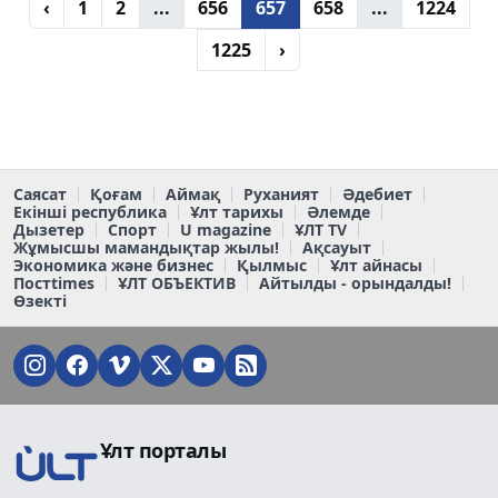
‹
1
2
...
656
657
658
...
1224
1225
›
Саясат
Қоғам
Аймақ
Руханият
Әдебиет
Екінші республика
Ұлт тарихы
Әлемде
Дызетер
Спорт
U magazine
ҰЛТ TV
Жұмысшы мамандықтар жылы!
Ақсауыт
Экономика және бизнес
Қылмыс
Ұлт айнасы
Постtimes
ҰЛТ ОБЪЕКТИВ
Айтылды - орындалды!
Өзекті
Ұлт порталы