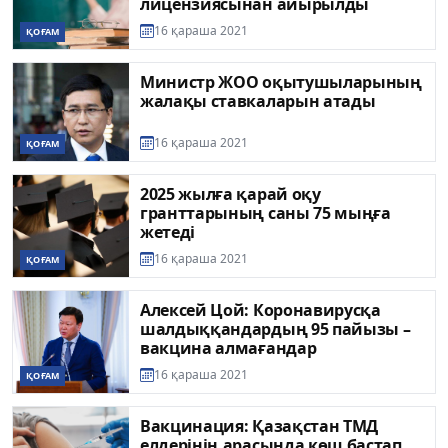
лицензиясынан айырылды
16 қараша 2021
ҚОҒАМ
Министр ЖОО оқытушыларының
жалақы ставкаларын атады
16 қараша 2021
ҚОҒАМ
2025 жылға қарай оқу
гранттарының саны 75 мыңға
жетеді
16 қараша 2021
ҚОҒАМ
Алексей Цой: Коронавирусқа
шалдыққандардың 95 пайызы –
вакцина алмағандар
16 қараша 2021
ҚОҒАМ
Вакцинация: Қазақстан ТМД
елдерінің арасында көш бастап