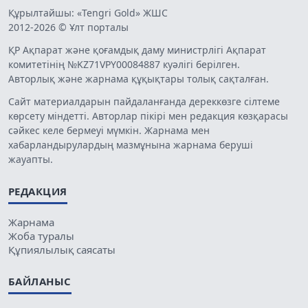
Құрылтайшы: «Tengri Gold» ЖШС
2012-2026 © Ұлт порталы
ҚР Ақпарат және қоғамдық даму министрлігі Ақпарат
комитетінің №KZ71VPY00084887 куәлігі берілген.
Авторлық және жарнама құқықтары толық сақталған.
Сайт материалдарын пайдаланғанда дереккөзге сілтеме
көрсету міндетті. Авторлар пікірі мен редакция көзқарасы
сәйкес келе бермеуі мүмкін. Жарнама мен
хабарландырулардың мазмұнына жарнама беруші
жауапты.
РЕДАКЦИЯ
Жарнама
Жоба туралы
Құпиялылық саясаты
БАЙЛАНЫС