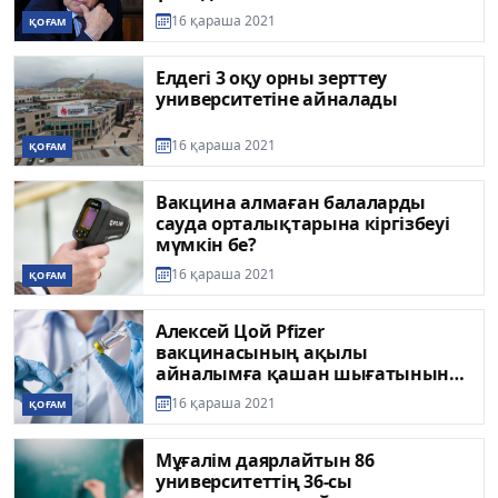
16 қараша 2021
ҚОҒАМ
Елдегі 3 оқу орны зерттеу
университетіне айналады
16 қараша 2021
ҚОҒАМ
Вакцина алмаған балаларды
сауда орталықтарына кіргізбеуі
мүмкін бе?
16 қараша 2021
ҚОҒАМ
Алексей Цой Pfizer
вакцинасының ақылы
айналымға қашан шығатынын
айтты
16 қараша 2021
ҚОҒАМ
Мұғалім даярлайтын 86
университеттің 36-сы