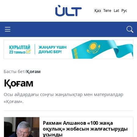
Қаз
Төте
Lat
Рус
Басты бет
/
Қоғам
Қоғам
Осы айдардағы соңғы жаңалықтар мен материалдар
«Қоғам».
Рахман Алшанов «100 жаңа
оқулық» жобасын жалғастыруды
ұсынды