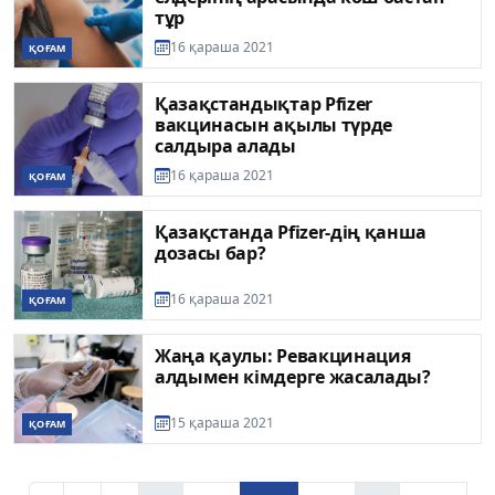
тұр
16 қараша 2021
ҚОҒАМ
Қазақстандықтар Pfizer
вакцинасын ақылы түрде
салдыра алады
16 қараша 2021
ҚОҒАМ
Қазақстанда Pfizer-дің қанша
дозасы бар?
16 қараша 2021
ҚОҒАМ
Жаңа қаулы: Ревакцинация
алдымен кімдерге жасалады?
15 қараша 2021
ҚОҒАМ