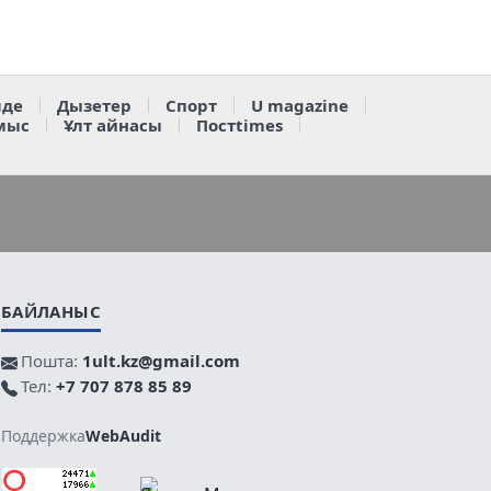
де
Дызетер
Спорт
U magazine
мыс
Ұлт айнасы
Постtimes
БАЙЛАНЫС
Пошта:
1ult.kz@gmail.com
Тел:
+7 707 878 85 89
Поддержка
WebAudit