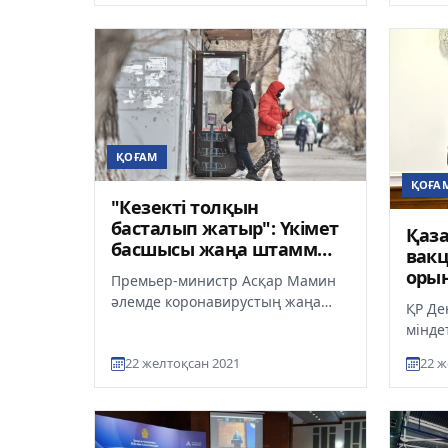
жоспа
ҚОҒАМ
ҚОҒА
"Кезекті толқын
басталып жатыр": Үкімет
Қаза
басшысы жаңа штамм
вакц
бойынша тапсырма берді
орын
Премьер-министр Асқар Мамин
әлемде коронавирустың жаңа
ҚР Де
штамы – "омикронның"
мінде
таралуына байланысты тапсырма
Бүркі
22 желтоқсан 2021
22 ж
берді, де...
Қазақ
эпиде