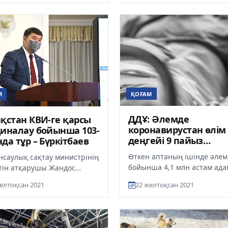
рын әзірл...
ҚОҒАМ
М
ДДҰ: Әлемде
қстан КВИ-ге қарсы
коронавирустан өлім
иналау бойынша 103-
деңгейі 9 пайыз
да тұр – Бүркітбаев
қысқарды
Өткен аптаның ішінде әлем
нсаулық сақтау министрінің
бойынша 4,1 млн астам ада
тін атқарушы Жандос
коронавирус жұқтырып, 44
тбаев әлемдегі және
елтоқсан 2021
22 желтоқсан 2021
мыңнан астамы қайтыс бол
стандағы
Дүниежүзі...
миологиялық жа...