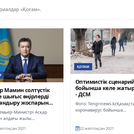
риалдар «Қоғам».
ҚОҒАМ
М
Оптимистік сценари
бойынша келе жаты
р Мамин солтүстік
- ДСМ
 шығыс өңірлерді
дандыру жоспарын
Фото: Tengrinews.kzҚазақст
леуді тапсырды
коронавирус бойынша
емьер-Министрі Асқар
оптимистік сценарий іске а
н алдағы жылы
жатыр. Бұл туралы Денсау
станның Солтүстік және
елтоқсан 2021
22 желтоқсан 2021
сақтау...
 өңірлерін газбен қамту