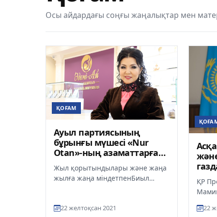
Осы айдардағы соңғы жаңалықтар мен мате
ҚОҒАМ
ҚОҒА
Ауыл партиясының
бұрынғы мүшесі «Nur
Асқа
Otan»-ның азаматтарға
және
берер мүмкіншілігі мол
газ
Жыл қорытындылары және жаңа
екеніне сенімді
әзір
жылға жаңа міндетпенБиыл
ҚР Пр
еліміз үшін атаулы жыл –
Мами
Қазақстан Республикасының
Қазақ
22 желтоқсан 2021
22 ж
Тәуелсіздік...
Шығыс