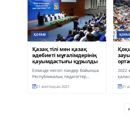
ҚОҒАМ
ҚОҒА
Қазақ тілі мен қазақ
Қоқы
әдебиеті мұғалімдерінің
зау
қауымдастығы құрылды
орта
қала
Елімізде негізгі пәндер бойынша
2022 
Республикалық педагогтер
қалас
қауымдастығы құрылады. Бұл
өртеу
21 желтоқсан 2021
21 ж
туралы қазақ тілі мен қазақ әде...
смета
бастай
‹