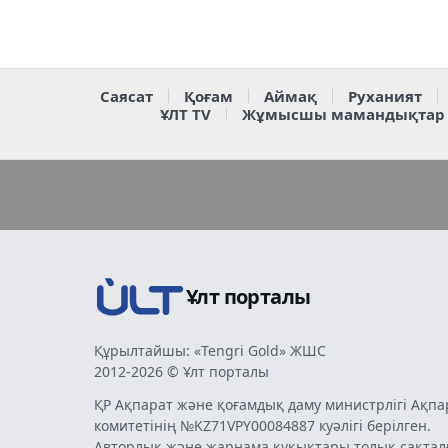
Саясат
Қоғам
Аймақ
Руханият
ҰЛТ TV
Жұмысшы мамандықтар
Ұлт порталы
Құрылтайшы: «Tengri Gold» ЖШС
2012-2026 © Ұлт порталы
ҚР Ақпарат және қоғамдық даму министрлігі Ақпа
комитетінің №KZ71VPY00084887 куәлігі берілген.
Авторлық және жарнама құқықтары толық сақтал