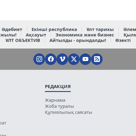
Әдебиет
Екінші республика
Ұлт тарихы
Әлем
 жылы!
Ақсауыт
Экономика және бизнес
Қыл
ҰЛТ ОБЪЕКТИВ
Айтылды - орындалды!
Өзекті
РЕДАКЦИЯ
Жарнама
Жоба туралы
Құпиялылық саясаты
рат
ған.