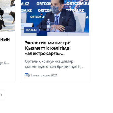
ҚОҒАМ
анын
Экология министрі:
Қызметтік көлігімді
«электрокарға»
ауыстыруға дайынмын
Орталық коммуникациялар
де ҚР
қызметінде өткен брифингіде ҚР
биғи
Экология, геология және табиғи
и...
21 желтоқсан 2021
ресурстар министрі Серікқали...
›