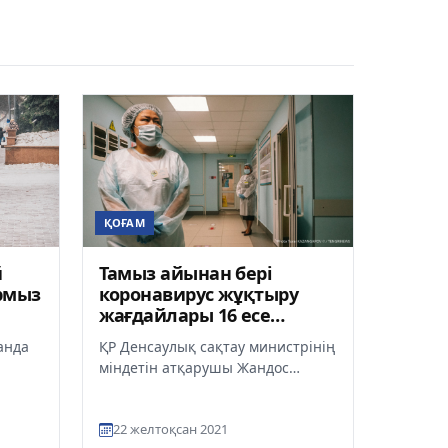
ҚОҒАМ
й
Тамыз айынан бері
рмыз
коронавирус жұқтыру
жағдайлары 16 есе
төмендеді
анда
ҚР Денсаулық сақтау министрінің
міндетін атқарушы Жандос
сып
Бүркітбаев Қазақстанда
лық
коронавирус жұқтыру
22 желтоқсан 2021
жағдайлары азай...