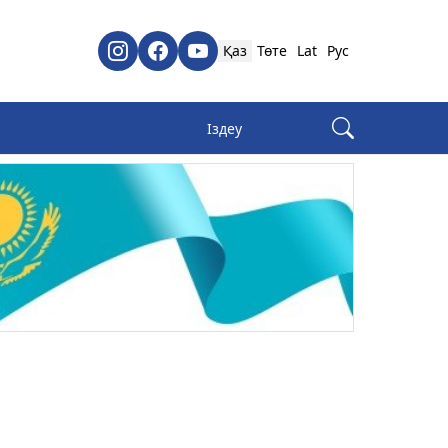
Қаз
Төте
Lat
Рус