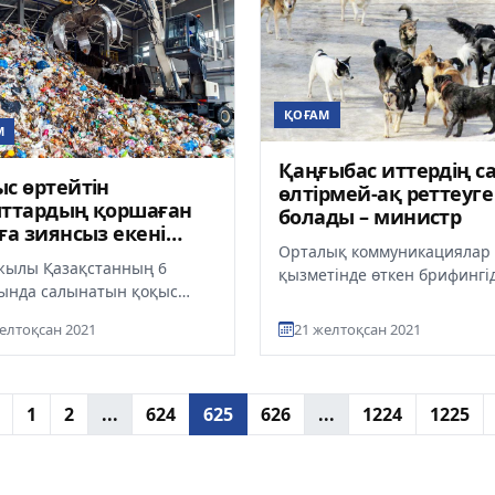
ҚОҒАМ
М
Қаңғыбас иттердің с
с өртейтін
өлтірмей-ақ реттеуге
ыттардың қоршаған
болады – министр
ға зиянсыз екені
Орталық коммуникациялар
й тексеріледі?
жылы Қазақстанның 6
қызметінде өткен брифингі
ында салынатын қоқыс
Экология, геология және та
 зауыттарының жобалық-
ресурстар министрі Серікқал
елтоқсан 2021
21 желтоқсан 2021
лық құжаттамасы әзірлене
д...
1
2
...
624
625
626
...
1224
1225