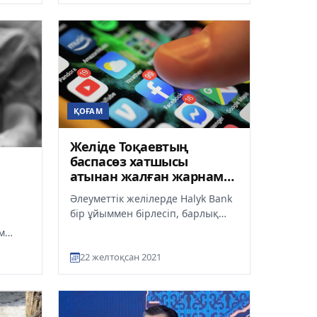
ҚОҒАМ
Желіде Тоқаевтың
баспасөз хатшысы
атынан жалған жарнама
тарап жатыр
Әлеуметтік желілерде Halyk Bank
бір ұйыммен бірлесіп, барлық
қазақстандыққа
м
инвестициялармен айналысуға
22 желтоқсан 2021
мүмкіндік б...
ды.