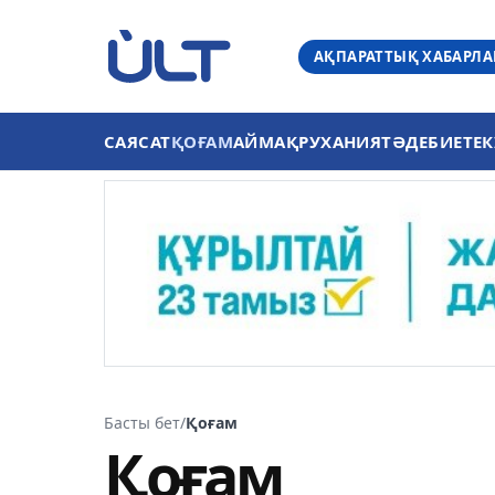
АҚПАРАТТЫҚ ХАБАРЛ
САЯСАТ
ҚОҒАМ
АЙМАҚ
РУХАНИЯТ
ӘДЕБИЕТ
ЕК
Басты бет
/
Қоғам
Қоғам