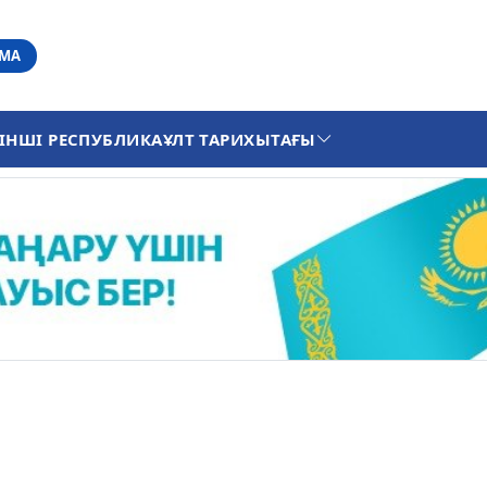
АМА
ІНШІ РЕСПУБЛИКА
ҰЛТ ТАРИХЫ
ТАҒЫ