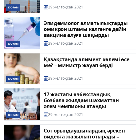
29 желтоқсан 2021
ҚОҒАМ
Эпидемиолог алматылықтарды
омикрон штамы келгенге дейін
вакцина алуға шақырды
29 желтоқсан 2021
ҚОҒАМ
Қазақстанда алимент көлемі өсе
ме? – министр жауап берді
29 желтоқсан 2021
ҚОҒАМ
17 жастағы өзбекстандық
бозбала жылдам шахматтан
әлем чемпионы атанды
29 желтоқсан 2021
ҚОҒАМ
Сот орындаушылардың әрекеті
видеоға жазылып отырады –