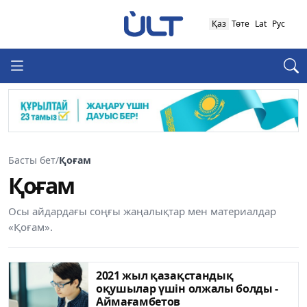
Қаз
Төте
Lat
Рус
Басты бет
/
Қоғам
Қоғам
Осы айдардағы соңғы жаңалықтар мен материалдар
«Қоғам».
2021 жыл қазақстандық
оқушылар үшін олжалы болды -
Аймағамбетов