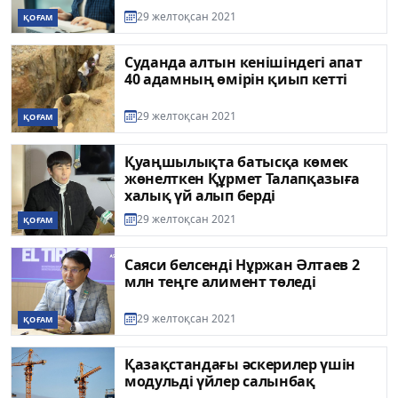
29 желтоқсан 2021
ҚОҒАМ
Суданда алтын кенішіндегі апат
40 адамның өмірін қиып кетті
29 желтоқсан 2021
ҚОҒАМ
Қуаңшылықта батысқа көмек
жөнелткен Құрмет Талапқазыға
халық үй алып берді
29 желтоқсан 2021
ҚОҒАМ
Саяси белсенді Нұржан Әлтаев 2
млн теңге алимент төледі
29 желтоқсан 2021
ҚОҒАМ
Қазақстандағы әскерилер үшін
модульді үйлер салынбақ