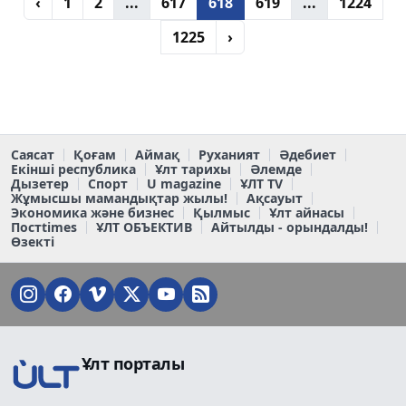
‹
1
2
...
617
618
619
...
1224
1225
›
Саясат
Қоғам
Аймақ
Руханият
Әдебиет
Екінші республика
Ұлт тарихы
Әлемде
Дызетер
Спорт
U magazine
ҰЛТ TV
Жұмысшы мамандықтар жылы!
Ақсауыт
Экономика және бизнес
Қылмыс
Ұлт айнасы
Постtimes
ҰЛТ ОБЪЕКТИВ
Айтылды - орындалды!
Өзекті
Ұлт порталы