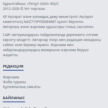
Құрылтайшы: «Tengri Gold» ЖШС
2012-2026 © Ұлт порталы
ҚР Ақпарат және қоғамдық даму министрлігі Ақпарат
комитетінің №KZ71VPY00084887 куәлігі берілген.
Авторлық және жарнама құқықтары толық сақталған.
Сайт материалдарын пайдаланғанда дереккөзге сілтеме
көрсету міндетті. Авторлар пікірі мен редакция көзқарасы
сәйкес келе бермеуі мүмкін. Жарнама мен
хабарландырулардың мазмұнына жарнама беруші
жауапты.
РЕДАКЦИЯ
Жарнама
Жоба туралы
Құпиялылық саясаты
БАЙЛАНЫС