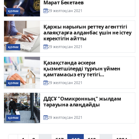
Марат Бекетаев
29 желтоқсан 2021
ҚОҒАМ
Қаржы нарығын реттеу агенттігі
алаяқтарға алданбас үшін не істеу
керектігін айтты
29 желтоқсан 2021
ҚОҒАМ
Қазақстанда әскери
қызметшілерді тұрғын үймен
қамтамасыз ету тетігі
жетілдірілмек
29 желтоқсан 2021
ҚОҒАМ
ДДСҰ "Омикронның" жылдам
тарауына алаңдайды
29 желтоқсан 2021
ҚОҒАМ