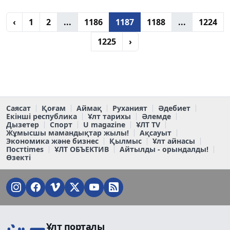
‹
1
2
...
1186
1187
1188
...
1224
1225
›
Саясат
Қоғам
Аймақ
Руханият
Әдебиет
Екінші республика
Ұлт тарихы
Әлемде
Дызетер
Спорт
U magazine
ҰЛТ TV
Жұмысшы мамандықтар жылы!
Ақсауыт
Экономика және бизнес
Қылмыс
Ұлт айнасы
Постtimes
ҰЛТ ОБЪЕКТИВ
Айтылды - орындалды!
Өзекті
Ұлт порталы