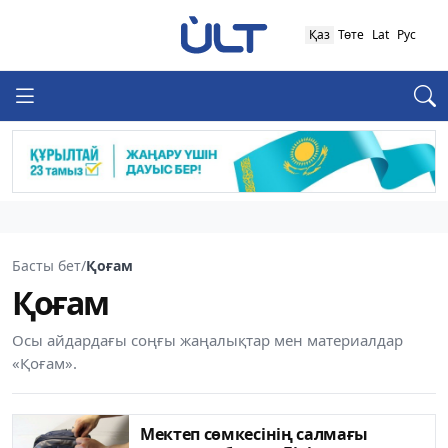
Қаз
Төте
Lat
Рус
Басты бет
/
Қоғам
Қоғам
Осы айдардағы соңғы жаңалықтар мен материалдар
«Қоғам».
Мектеп сөмкесінің салмағы