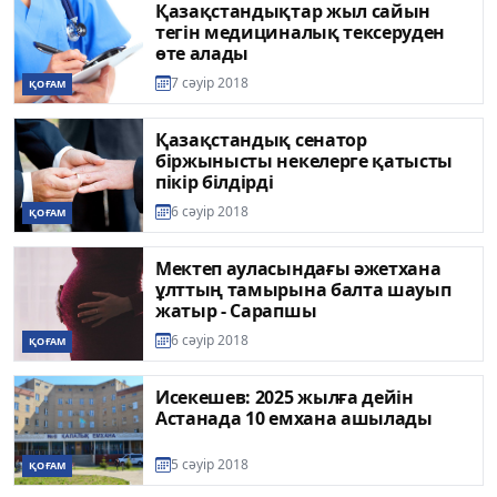
Қазақстандықтар жыл сайын
тегін медициналық тексеруден
өте алады
7 сәуір 2018
ҚОҒАМ
Қазақстандық сенатор
біржынысты некелерге қатысты
пікір білдірді
6 сәуір 2018
ҚОҒАМ
Мектеп ауласындағы әжетхана
ұлттың тамырына балта шауып
жатыр - Сарапшы
6 сәуір 2018
ҚОҒАМ
Исекешев: 2025 жылға дейін
Астанада 10 емхана ашылады
5 сәуір 2018
ҚОҒАМ