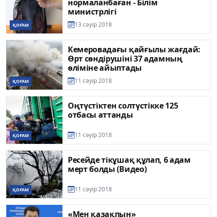
нормаланбаған - Білім
министрлігі
13 сәуір 2018
ҚОҒАМ
Кемеровадағы қайғылы жағдай:
Өрт сөндірушіні 37 адамның
өліміне айыптады
11 сәуір 2018
ҚОҒАМ
Оңтүстіктен солтүстікке 125
отбасы аттанды
11 сәуір 2018
ҚОҒАМ
Ресейде тікұшақ құлап, 6 адам
мерт болды (Видео)
11 сәуір 2018
ҚОҒАМ
«Мен қазақпын»