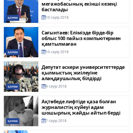
мегажобасының екінші кезеңі
басталады
10 сәуір 2018
ҚОҒАМ
Сағынтаев: Елiмiзде бiрде-бiр
облыс 100 пайыз компьютермен
қамтылмаған
10 сәуір 2018
ҚОҒАМ
Депутат әскери университеттерде
қылмыстың жиілеуіне
алаңдаушылық білдірді
9 сәуір 2018
ҚОҒАМ
Ақтөбеде лифтіде қаза болған
журналистің күйеуі адам
шошырлық жайды айтып берді
7 сәуір 2018
ҚОҒАМ