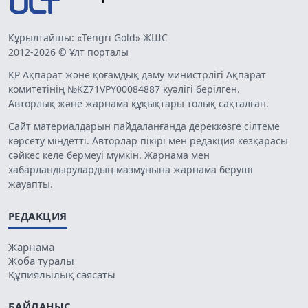
Құрылтайшы: «Tengri Gold» ЖШС
2012-2026 © Ұлт порталы
ҚР Ақпарат және қоғамдық даму министрлігі Ақпарат
комитетінің №KZ71VPY00084887 куәлігі берілген.
Авторлық және жарнама құқықтары толық сақталған.
Сайт материалдарын пайдаланғанда дереккөзге сілтеме
көрсету міндетті. Авторлар пікірі мен редакция көзқарасы
сәйкес келе бермеуі мүмкін. Жарнама мен
хабарландырулардың мазмұнына жарнама беруші
жауапты.
РЕДАКЦИЯ
Жарнама
Жоба туралы
Құпиялылық саясаты
БАЙЛАНЫС