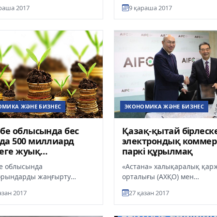
миллиардыншы тонна мұн
анк клиенттерінің
раша 2017
9 қараша 2017
өндірілгенімен құтықтады, д
сын алуына қойылған
 бірт...
ОМИКА ЖӘНЕ БИЗНЕС
ЭКОНОМИКА ЖӘНЕ БИЗНЕС
бе облысында бес
Қазақ-қытай бірлеск
да 500 миллиард
электрондық комме
еге жуық
паркі құрылмақ
естиция тартылады
е облысында
«Астана» халықаралық қар
орындарды жаңғырту
орталығы (АХҚО) мен
дегі Жол картасы сәтті іске
Ханьчжоудың электрондық
азан 2017
27 қазан 2017
луда: қазірдің өзінде 13
коммерция бойынша
рын...
индустриалдық паркі ниет..