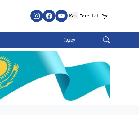
Қаз
Төте
Lat
Рус