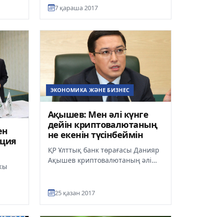
айдың
7 қараша 2017
еп...
ЭКОНОМИКА ЖӘНЕ БИЗНЕС
Ақышев: Мен әлі күнге
дейін криптовалютаның
ен
не екенін түсінбеймін
рция
ҚР Ұлттық банк төрағасы Данияр
Ақышев криптовалютаның әлі
жы
күнге дейін не екенін
түсінбейтінін айтып, қазақста...
25 қазан 2017
.