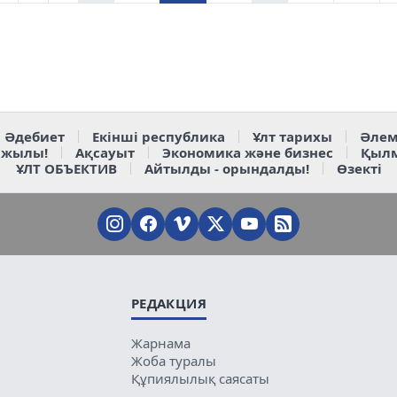
Әдебиет
Екінші республика
Ұлт тарихы
Әлем
 жылы!
Ақсауыт
Экономика және бизнес
Қыл
ҰЛТ ОБЪЕКТИВ
Айтылды - орындалды!
Өзекті
РЕДАКЦИЯ
Жарнама
Жоба туралы
Құпиялылық саясаты