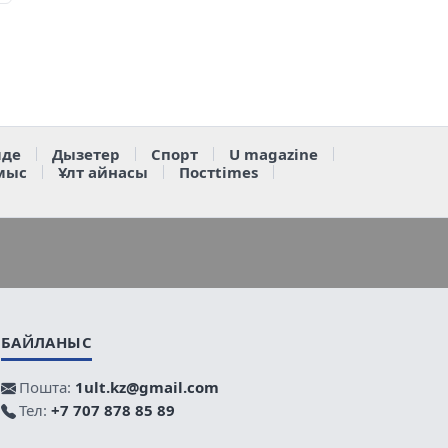
де
Дызетер
Спорт
U magazine
мыс
Ұлт айнасы
Постtimes
БАЙЛАНЫС
Пошта:
1ult.kz@gmail.com
Тел:
+7 707 878 85 89