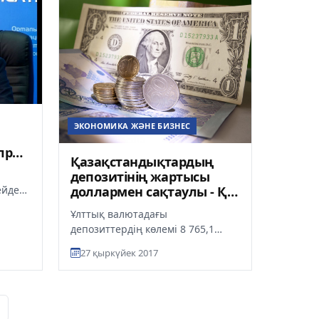
ЭКОНОМИКА ЖӘНЕ БИЗНЕС
лрд
Қазақстандықтардың
-
депозитінің жартысы
доллармен сақтаулы - ҚР
ейде
Ұлттық банкі
.
Ұлттық валютадағы
...
депозиттердің көлемі 8 765,1
миллиард теңге (бір айда 3,4
27 қыркүйек 2017
пайызға қысқарды) болды, шетел
валюта...