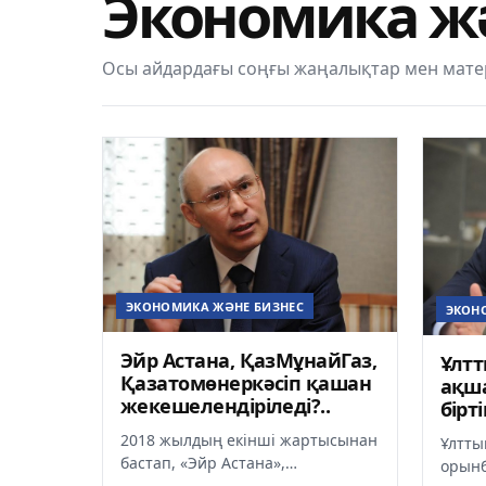
Экономика ж
Осы айдардағы соңғы жаңалықтар мен мате
ЭКОНОМИКА ЖӘНЕ БИЗНЕС
ЭКОН
Эйр Астана, ҚазМұнайГаз,
Ұлтт
Қазатомөнеркәсіп қашан
ақша
жекешелендіріледі?..
бірт
2018 жылдың екінші жартысынан
Ұлтты
бастап, «Эйр Астана»,
орынб
«ҚазМұнайГаз»,