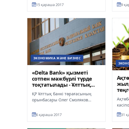
RBK б
15 қараша 2017
9 қа
«Қазатомөнеркәсіп» сынды
қаржы
ұлттық компанияларды...
шектеу
ЭКОНОМИКА ЖӘНЕ БИЗНЕС
ЭКОН
«Delta Bank» қызметі
Ақтө
сотпен мәжбүрлі түрде
жыл
тоқтатылады - Ұлттық
теңг
банк
ҚР Ұлттық банкі төрағасының
инв
Ақтөб
орынбасары Олег Смоляков
кәсіп
«Delta Bank» АҚ-ның банктік және
жөнін
өзге де операцияларды жүргі...
6 қараша 2017
31 қ
асыры
кәсіпо