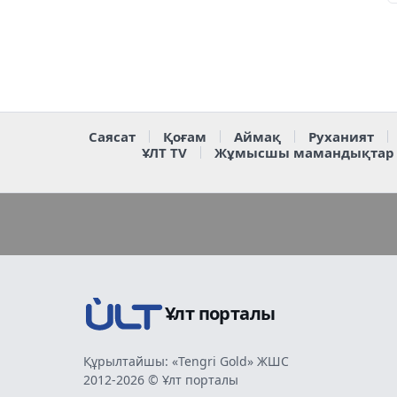
Саясат
Қоғам
Аймақ
Руханият
ҰЛТ TV
Жұмысшы мамандықтар
Ұлт порталы
Құрылтайшы: «Tengri Gold» ЖШС
2012-2026 © Ұлт порталы