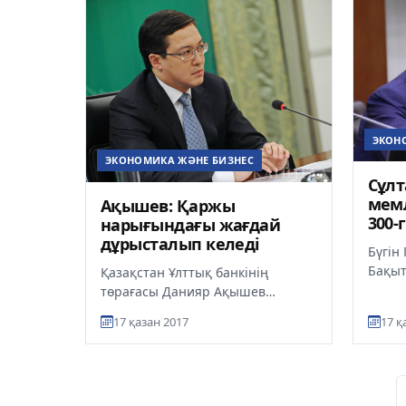
ЭКОН
ЭКОНОМИКА ЖӘНЕ БИЗНЕС
Сұлт
мемл
Ақышев: Қаржы
300-
нарығындағы жағдай
жеке
дұрысталып келеді
Бүгін
Бақыт
Қазақстан Ұлттық банкінің
төрағ
төрағасы Данияр Ақышев
отыры
Астанащда үкімет отырысында
17 қазан 2017
17 қ
жылғы
ішкі валюта нарығындағы соңғы
айда "...