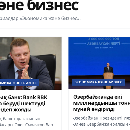
әне бизнес
риалдар «Экономика және бизнес».
ЭКОНОМИКА ЖӘНЕ БИЗНЕС
ОМИКА ЖӘНЕ БИЗНЕС
Әзербайжанда екі
ық банк: Bank RBK
миллиардыншы тон
 беруді шектеуді
мұнай өндірілді
індеп жояды
Әзербайжан Президенті Ил
қ банк төрағасының
Әлиев Әзербайжан халқын 
асары Олег Смоляков Bank