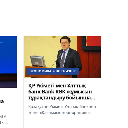
ЭКОНОМИКА ЖӘНЕ БИЗНЕС
ҚР Үкіметі мен Ұлттық
банк Bank RBK жұмысын
тұрақтандыру бойынша
на
қажетті шараларды
Қазақстан Үкіметі Ұлттық банкпен
қабылдады
және «Қазақмыс корпорациясы»
хам
ЖШС бірлесіп «Bank RBK» Банкі»
екі
АҚ-ты қалыпқа келтір...