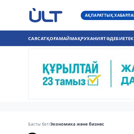
АҚПАРАТТЫҚ ХАБАРЛ
САЯСАТ
ҚОҒАМ
АЙМАҚ
РУХАНИЯТ
ӘДЕБИЕТ
ЕК
Басты бет
/
Экономика және бизнес