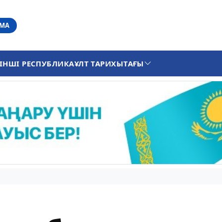
АМА
ІНШІ РЕСПУБЛИКА
ҰЛТ ТАРИХЫ
ТАҒЫ