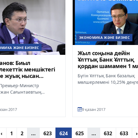
ЭКОНОМИКА ЖӘНЕ БИЗНЕС
ОМИКА ЖӘНЕ БИЗНЕС
Жыл соңына дейін
Ұлттық Банк Ұлттық
анов: Биыл
қордан шамамен 1 м
екеттік меншіктегі
доллар сатуы мүмкін 
ге жуық нысан
Бүгін Ұлттық Банк базалық
Ақышев
шелендірілді
мөлшерлемені 10,25% деңг
 Премьер-Министр
сақтауға шешім қабылдады
жан Сағынтаевтың
Банктерге өтімділік беру опе
алығымен өткен ҚР Үкіметі
сы аясында ағымдағы
азан 2017
9 қазан 2017
 мемлеке...
‹
1
2
...
623
624
625
...
632
633
›