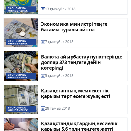
ЭКОНОМИКА
13 қыркүйек 2018
ЖӘНЕ БИЗНЕС
Экономика министрі теңге
бағамы туралы айтты
ЭКОНОМИКА
7 қыркүйек 2018
ЖӘНЕ БИЗНЕС
Валюта айырбастау пункттерінде
доллар 373 теңгеге дейін
көтерілді
ЭКОНОМИКА
5 қыркүйек 2018
ЖӘНЕ БИЗНЕС
Қазақстанның мемлекеттік
қарызы төрт есеге жуық өсті
ЭКОНОМИКА
28 тамыз 2018
ЖӘНЕ БИЗНЕС
Қазақстандықтардың несиелік
қарызы 5,6 трлн теңгеге жетті