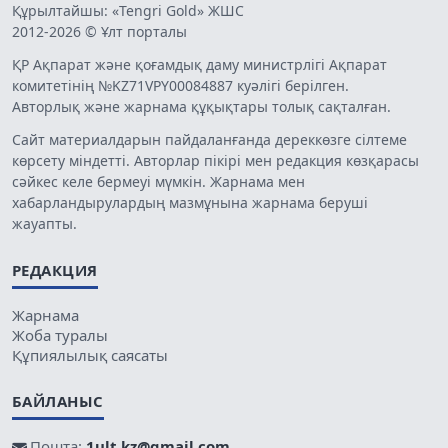
Құрылтайшы: «Tengri Gold» ЖШС
2012-2026 © Ұлт порталы
ҚР Ақпарат және қоғамдық даму министрлігі Ақпарат
комитетінің №KZ71VPY00084887 куәлігі берілген.
Авторлық және жарнама құқықтары толық сақталған.
Сайт материалдарын пайдаланғанда дереккөзге сілтеме
көрсету міндетті. Авторлар пікірі мен редакция көзқарасы
сәйкес келе бермеуі мүмкін. Жарнама мен
хабарландырулардың мазмұнына жарнама беруші
жауапты.
РЕДАКЦИЯ
Жарнама
Жоба туралы
Құпиялылық саясаты
БАЙЛАНЫС
Пошта:
1ult.kz@gmail.com