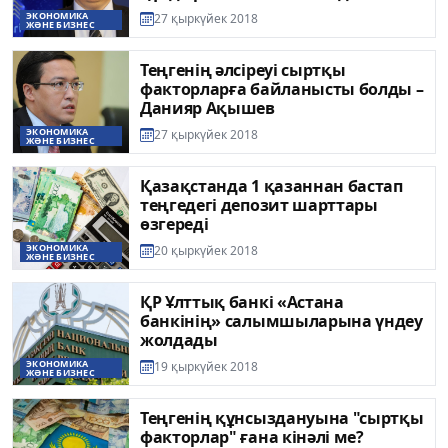
ЭКОНОМИКА
27 қыркүйек 2018
ЖӘНЕ БИЗНЕС
Теңгенің әлсіреуі сыртқы
факторларға байланысты болды –
Данияр Ақышев
ЭКОНОМИКА
27 қыркүйек 2018
ЖӘНЕ БИЗНЕС
Қазақстанда 1 қазаннан бастап
теңгедегі депозит шарттары
өзгереді
ЭКОНОМИКА
20 қыркүйек 2018
ЖӘНЕ БИЗНЕС
ҚР Ұлттық банкі «Астана
банкінің» салымшыларына үндеу
жолдады
ЭКОНОМИКА
19 қыркүйек 2018
ЖӘНЕ БИЗНЕС
Теңгенің құнсыздануына "сыртқы
факторлар" ғана кінәлі ме?