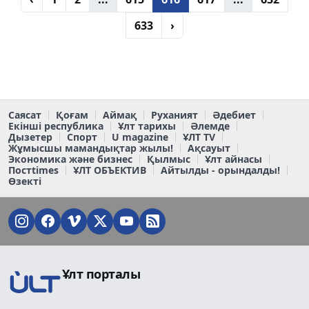
633
›
Саясат
Қоғам
Аймақ
Руханият
Әдебиет
Екінші республика
Ұлт тарихы
Әлемде
Дызетер
Спорт
U magazine
ҰЛТ TV
Жұмысшы мамандықтар жылы!
Ақсауыт
Экономика және бизнес
Қылмыс
Ұлт айнасы
Постtimes
ҰЛТ ОБЪЕКТИВ
Айтылды - орындалды!
Өзекті
Ұлт порталы