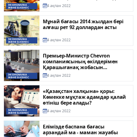
ЭКОНОМИКА
4 ақпан 2022
ЖӘНЕ БИЗНЕС
Мұнай бағасы 2014 жылдан бері
алғаш рет 92 доллардан асты
ЭКОНОМИКА
4 ақпан 2022
ЖӘНЕ БИЗНЕС
Премьер-Министр Chevron
компаниясының өкілдерімен
Қарашығанақ жобасын
талқылады
ЭКОНОМИКА
4 ақпан 2022
ЖӘНЕ БИЗНЕС
«Қазақстан халқына» қоры:
Көмекке мұқтаж адамдар қалай
өтініш бере алады?
ЭКОНОМИКА
4 ақпан 2022
ЖӘНЕ БИЗНЕС
Елімізде баспана бағасы
арзандай ма - маман жауабы