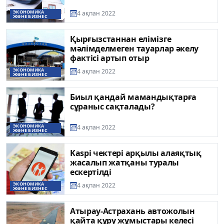
ЭКОНОМИКА
4 ақпан 2022
ЖӘНЕ БИЗНЕС
Қырғызстаннан елімізге
мәлімделмеген тауарлар әкелу
фактісі артып отыр
ЭКОНОМИКА
4 ақпан 2022
ЖӘНЕ БИЗНЕС
Биыл қандай мамандықтарға
сұраныс сақталады?
ЭКОНОМИКА
4 ақпан 2022
ЖӘНЕ БИЗНЕС
Kaspi чектері арқылы алаяқтық
жасалып жатқаны туралы
ескертілді
ЭКОНОМИКА
4 ақпан 2022
ЖӘНЕ БИЗНЕС
Атырау-Астрахань автожолын
қайта құру жұмыстары келесі