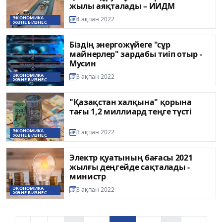
жылы аяқталады – ИИДМ
ЭКОНОМИКА
4 ақпан 2022
ЖӘНЕ БИЗНЕС
Біздің энергожүйеге "сұр
майнерлер" зардабы тиіп отыр -
Мусин
ЭКОНОМИКА
3 ақпан 2022
ЖӘНЕ БИЗНЕС
"Қазақстан халқына" қорына
тағы 1,2 миллиард теңге түсті
ЭКОНОМИКА
3 ақпан 2022
ЖӘНЕ БИЗНЕС
Электр қуатының бағасы 2021
жылғы деңгейде сақталады -
министр
ЭКОНОМИКА
3 ақпан 2022
ЖӘНЕ БИЗНЕС