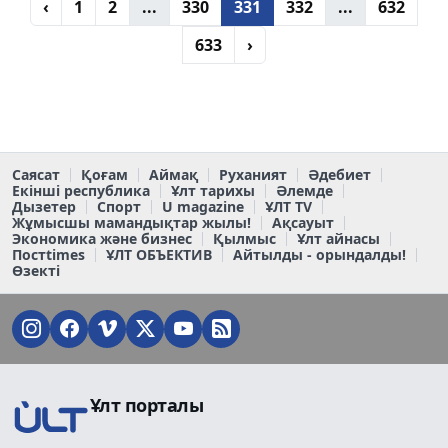
‹
1
2
...
330
331
332
...
632
633
›
Саясат
Қоғам
Аймақ
Руханият
Әдебиет
Екінші республика
Ұлт тарихы
Әлемде
Дызетер
Спорт
U magazine
ҰЛТ TV
Жұмысшы мамандықтар жылы!
Ақсауыт
Экономика және бизнес
Қылмыс
Ұлт айнасы
Постtimes
ҰЛТ ОБЪЕКТИВ
Айтылды - орындалды!
Өзекті
Ұлт порталы