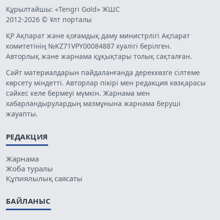
Құрылтайшы: «Tengri Gold» ЖШС
2012-2026 © Ұлт порталы
ҚР Ақпарат және қоғамдық даму министрлігі Ақпарат
комитетінің №KZ71VPY00084887 куәлігі берілген.
Авторлық және жарнама құқықтары толық сақталған.
Сайт материалдарын пайдаланғанда дереккөзге сілтеме
көрсету міндетті. Авторлар пікірі мен редакция көзқарасы
сәйкес келе бермеуі мүмкін. Жарнама мен
хабарландырулардың мазмұнына жарнама беруші
жауапты.
РЕДАКЦИЯ
Жарнама
Жоба туралы
Құпиялылық саясаты
БАЙЛАНЫС