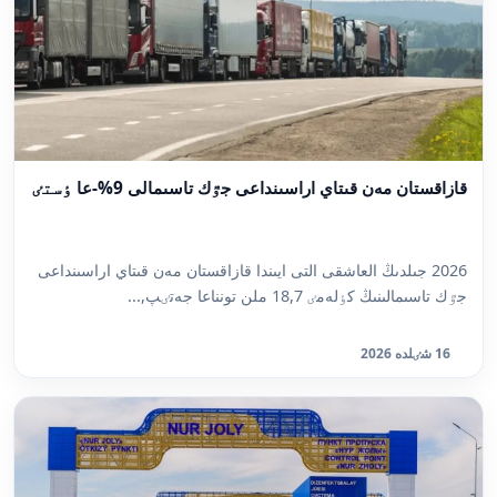
قازاقستان مەن قىتاي اراسىنداعى جٷك تاسىمالى 9%-عا ٶستٸ
2026 جىلدىڭ العاشقى التى ايىندا قازاقستان مەن قىتاي اراسىنداعى
جٷك تاسىمالىنىڭ كٶلەمٸ 18,7 ملن تونناعا جەتٸپ,...
16 شٸلدە 2026