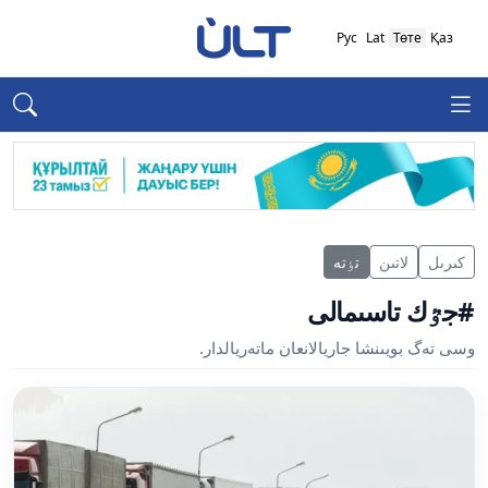
Рус
Lat
Төте
Қаз
كىرىل
لاتىن
تٶتە
#جٷك تاسىمالى
وسى تەگ بويىنشا جاريالانعان ماتەريالدار.