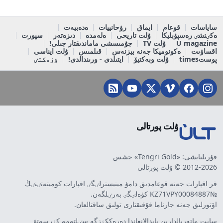
ساياسات
قوعام
ايماق
رۋحانييات
ەدەبيەت
ەكٸنشٸ رەسپۋبليكا
ۇلت تاريحى
ەلەمدە
دىزەتەر
سپورت
U magazine
ۇلت TV
جۇمىسشى ماماندىقتار جىلى!
اقساۋىت
ەكونوميكا جەنە بيزنەس
قىلمىس
ۇلت ايناسى
پوستtimes
ۇلت وبەكتيۆ
ايتىلدى - ورىندالدى!
ٶزەكتٸ
ۇلت پورتالى
قۇرىلتايشى: «Tengri Gold» جشس
2012-2026 © ۇلت پورتالى
قر اقپارات جەنە قوعامدىق دامۋ مينيسترلٸگٸ اقپارات كوميتەتٸنٸڭ
№KZ71VPY00084887 كۋەلٸگٸ بەرٸلگەن.
اۆتورلىق جەنە جارناما قۇقىقتارى تولىق ساقتالعان.
سايت ماتەريالدارىن پايدالانعاندا دەرەككٶزگە سٸلتەمە كٶرسەتۋ