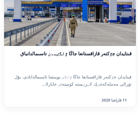
قىتايدان جٷكتەر قازاقستانعا جاڭا ٷلگٸمەن تاسىمالدانباق
قىتايدان جٷكتەر قازاقستانعا جاڭا ٷلگٸ بويىنشا تاسىمالدانادى. بۇل
تۋرالى مەملەكەتتٸك كٸرٸستە كوميتەتٸ حابارلا...
11 قاراشا 2020