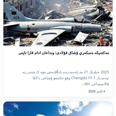
مەكتەپكە ەسكەري ۇشاق قۇلادى: ونداعان ادام قازا تاپتى
2025 جىلدىڭ 21 شٸلدەسٸندە بانگلادەش ەۋە كٷشتەرٸنە
تيەسٸلٸ Chengdu FT-7 وقۋ-جاتتىعۋ ۇشاعى داككا
قالاسىنداعى Mil...
4 تامىز 2026