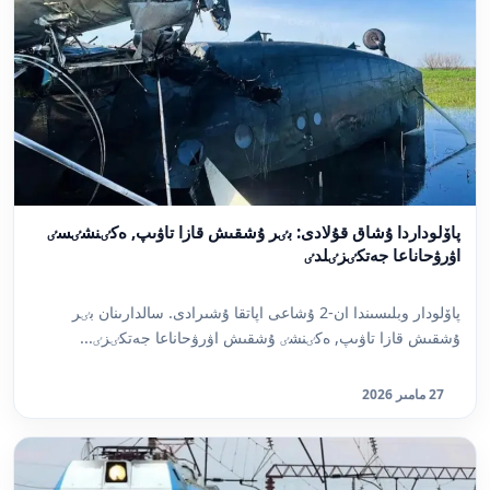
پاۆلوداردا ۇشاق قۇلادى: بٸر ۇشقىش قازا تاۋىپ, ەكٸنشٸسٸ
اۋرۋحاناعا جەتكٸزٸلدٸ
پاۆلودار وبلىسىندا ان-2 ۇشاعى اپاتقا ۇشىرادى. سالدارىنان بٸر
ۇشقىش قازا تاۋىپ, ەكٸنشٸ ۇشقىش اۋرۋحاناعا جەتكٸزٸ...
27 مامىر 2026