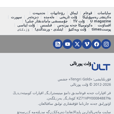
ساياسات
قوعام
ايماق
رۋحانييات
ەدەبيەت
ەكٸنشٸ رەسپۋبليكا
ۇلت تاريحى
ەلەمدە
دىزەتەر
سپورت
U magazine
ۇلت TV
جۇمىسشى ماماندىقتار جىلى!
اقساۋىت
ەكونوميكا جەنە بيزنەس
قىلمىس
ۇلت ايناسى
پوستtimes
ۇلت وبەكتيۆ
ايتىلدى - ورىندالدى!
ٶزەكتٸ
ۇلت پورتالى
قۇرىلتايشى: «Tengri Gold» جشس
2012-2026 © ۇلت پورتالى
قر اقپارات جەنە قوعامدىق دامۋ مينيسترلٸگٸ اقپارات كوميتەتٸنٸڭ
№KZ71VPY00084887 كۋەلٸگٸ بەرٸلگەن.
اۆتورلىق جەنە جارناما قۇقىقتارى تولىق ساقتالعان.
سايت ماتەريالدارىن پايدالانعاندا دەرەككٶزگە سٸلتەمە كٶرسەتۋ