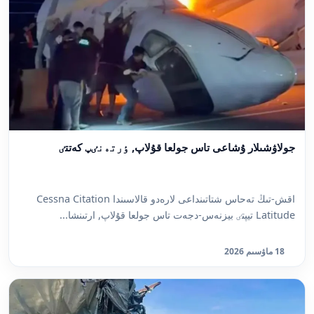
جولاۋشىلار ۇشاعى تاس جولعا قۇلاپ, ٶرتەنٸپ كەتتٸ
اقش-تىڭ تەحاس شتاتىنداعى لارەدو قالاسىندا Cessna Citation
Latitude تيپتٸ بيزنەس-دجەت تاس جولعا قۇلاپ, ارتىنشا...
18 ماۋسىم 2026