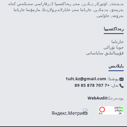
مٸندەتتٸ. اۆتورلار پٸكٸرٸ مەن رەداكتسييا كٶزقاراسى سەيكەس كەلە
بەرمەۋٸ مٷمكٸن. جارناما مەن حابارلاندىرۋلاردىڭ مازمۇنىنا جارناما
بەرۋشٸ جاۋاپتى.
رەداكتسييا
جارناما
جوبا تۋرالى
قۇپييالىلىق ساياساتى
بايلانىس
پوشتا:
1ult.kz@gmail.com
تەل:
+7 707 878 85 89
پوددەرجكا
WebAudit