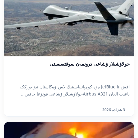
جولاۋشىلار ۇشاعى درونمەن سوقتىعىستى
اقش-تا JetBlue ەۋە كومپانيياسىنىڭ لاس-ۆەگاستان نيۋ-يورككە
باعىت العان Airbus A321جولاۋشىلار ۇشاعى قونۋعا جاقىن...
3 شٸلدە 2026