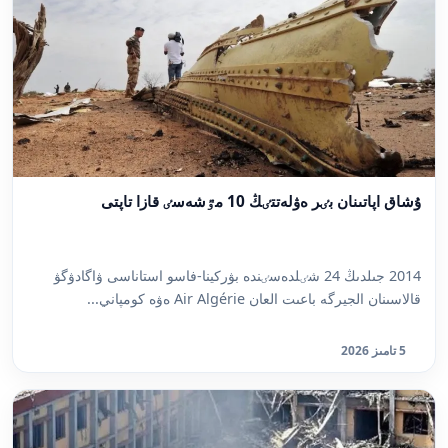
ۇشاق اپاتىنان بٸر ەۋلەتتٸڭ 10 مٷشەسٸ قازا تاپتى
2014 جىلدىڭ 24 شٸلدەسٸندە بۋركينا-فاسو استاناسى ۋاگادۋگۋ
قالاسىنان الجيرگە باعىت العان Air Algérie ەۋە كومپاني...
5 تامىز 2026