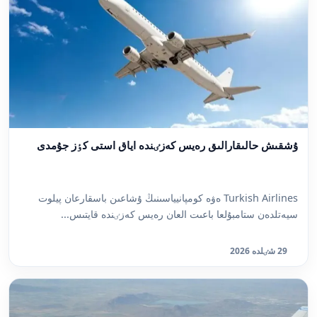
ۇشقىش حالىقارالىق رەيس كەزٸندە اياق استى كٶز جۇمدى
Turkish Airlines ەۋە كومپانيياسىنىڭ ۇشاعىن باسقارعان پيلوت
سيەتلدەن ستامبۇلعا باعىت العان رەيس كەزٸندە قايتىس...
29 شٸلدە 2026