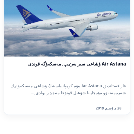
Air Astana ۇشاعى سىر بەرٸپ, مەسكەۋگە قوندى
قازاقستاندىق Air Astana ەۋە كومپانيياسىنىڭ ۇشاعى مەسكەۋلٸك
شەرەمەتەۆو ەۋەجايىنا شۇعىل قونۋعا مەجبٷر بولدى,...
28 ماۋسىم 2019