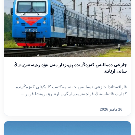
جازعى دەمالىس كەزەڭٸندە پويىزدار مەن ەۋە رەيستەرٸنٸڭ
سانى ارتادى
قازاقستاندا جازعى دەمالىس جەنە مەكتەپ كانيكۋلى كەزەڭٸندە
كٶلٸك قاتىناسىنىڭ قولجەتٸمدٸلٸگٸن ارتتىرۋ بويىنشا قوس...
26 مامىر 2026