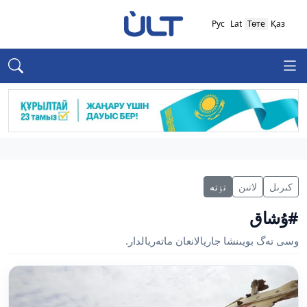
Рус
Lat
Төте
Қаз
كىرىل
لاتىن
تٶتە
#ۇشاق
وسى تەگ بويىنشا جاريالانعان ماتەريالدار.