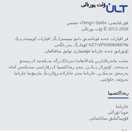
ۇلت پورتالى
قۇرىلتايشى: «Tengri Gold» جشس
2012-2026 © ۇلت پورتالى
قر اقپارات جەنە قوعامدىق دامۋ مينيسترلٸگٸ اقپارات كوميتەتٸنٸڭ
№KZ71VPY00084887 كۋەلٸگٸ بەرٸلگەن.
اۆتورلىق جەنە جارناما قۇقىقتارى تولىق ساقتالعان.
سايت ماتەريالدارىن پايدالانعاندا دەرەككٶزگە سٸلتەمە كٶرسەتۋ
مٸندەتتٸ. اۆتورلار پٸكٸرٸ مەن رەداكتسييا كٶزقاراسى سەيكەس كەلە
بەرمەۋٸ مٷمكٸن. جارناما مەن حابارلاندىرۋلاردىڭ مازمۇنىنا جارناما
بەرۋشٸ جاۋاپتى.
رەداكتسييا
جارناما
جوبا تۋرالى
قۇپييالىلىق ساياساتى
بايلانىس