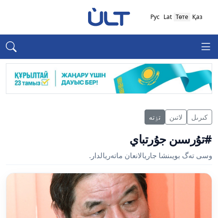
Рус
Lat
Төте
Қаз
كىرىل
لاتىن
تٶتە
#تۇرسىن جۇرتباي
وسى تەگ بويىنشا جاريالانعان ماتەريالدار.