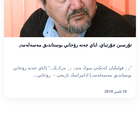
تۇرسىن جۇرتباي. اباي جەنە رۋحاني بوستاندىق مەسەلەسٸ
“ٶز قولىڭنان كەتكەن سوڭ ەندٸ ٶز ەركٸڭ…” (اباي جەنە رۋحاني
بوستاندىق مەسەلەسٸ) ادامزاتتىڭ تاريحى – رۋحاني...
10 تامىز 2016