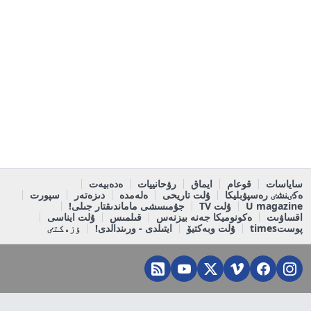
ساياسات
قوعام
ايماق
رۋحانييات
ەدەبيەت
ەكٸنشٸ رەسپۋبليكا
ۇلت تاريحى
ەلەمدە
دىزەتەر
سپورت
U magazine
ۇلت TV
جۇمىسشى ماماندىقتار جىلى!
اقساۋىت
ەكونوميكا جەنە بيزنەس
قىلمىس
ۇلت ايناسى
پوستtimes
ۇلت وبەكتيۆ
ايتىلدى - ورىندالدى!
ٶزەكتٸ