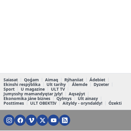
Saiasat
Qoǵam
Aimaq
Rýhaniiat
Ádebiet
Ekinshi respýblika
Ult tarihy
Álemde
Dyzeter
Sport
U magazine
ULT TV
Jumysshy mamandyqtar jyly!
Aqsaýyt
Ekonomika jáne biznes
Qylmys
Ult ainasy
Posttimes
ULT OBEKTIV
Aityldy - oryndaldy!
Ózekti