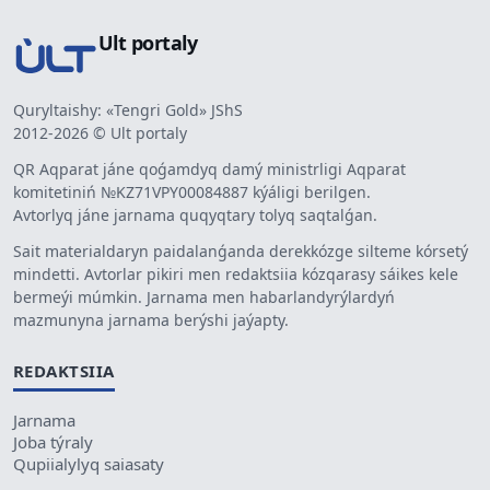
Ult portaly
Quryltaishy: «Tengri Gold» JShS
2012-2026 © Ult portaly
QR Aqparat jáne qoǵamdyq damý ministrligi Aqparat
komitetiniń №KZ71VPY00084887 kýáligi berilgen.
Avtorlyq jáne jarnama quqyqtary tolyq saqtalǵan.
Sait materialdaryn paidalanǵanda derekkózge silteme kórsetý
mindetti. Avtorlar pikiri men redaktsiia kózqarasy sáikes kele
bermeýi múmkin. Jarnama men habarlandyrýlardyń
mazmunyna jarnama berýshi jaýapty.
REDAKTSIIA
Jarnama
Joba týraly
Qupiialylyq saiasaty