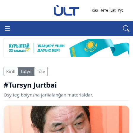
Қаз
Төте
Lat
Рус
Kirill
Latyn
Tóte
#Tursyn Jurtbai
Osy teg boiynsha jariialanǵan materialdar.