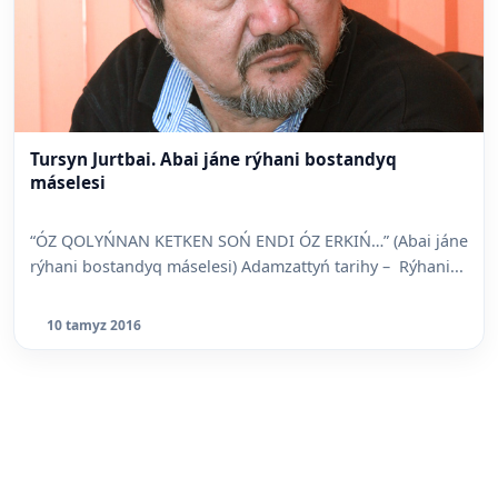
Tursyn Jurtbai. Abai jáne rýhani bostandyq
máselesi
“ÓZ QOLYŃNAN KETKEN SOŃ ENDI ÓZ ERKIŃ…” (Abai jáne
rýhani bostandyq máselesi) Adamzattyń tarihy – Rýhani...
10 tamyz 2016