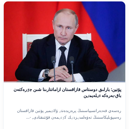
پۋتين: بارلىق دوستاس قازاقستان ازاماتتارىنا شىن جٷرەكتەن
باق-بەرەكە تٸلەيمٸن
رەسەي فەدەراتسيياسىنىڭ پرەزيدەنتٸ ۆلاديمير پۋتين قازاقستان
رەسپۋبليكاسىنىڭ تەۋەلسٸزدٸك كٷنٸمەن قۇتتىقتادى, -...