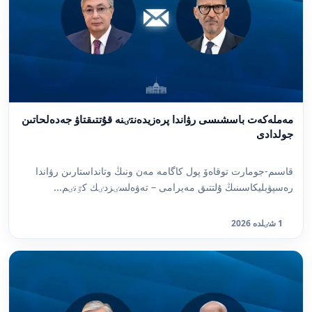
مەملەكەت باسشىسى رۋاندا پرەزيدەنتٸنە قۇتتىقتاۋ جەدەلحاتىن
جولدادى
قاسىم-جومارت توقاەۆ پول كاگامە مەن ونىڭ وتانداستارىن رۋاندا
رەسپۋبليكاسىنىڭ ۇلتتىق مەيرامى – تەۋەلسٸزدٸك كٷنٸم...
1 شٸلدە 2026