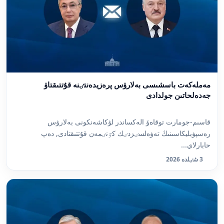
مەملەكەت باسشىسى بەلارۋس پرەزيدەنتٸنە قۇتتىقتاۋ
جەدەلحاتىن جولدادى
قاسىم-جومارت توقاەۆ الەكساندر لۋكاشەنكونى بەلارۋس
رەسپۋبليكاسىنىڭ تەۋەلسٸزدٸك كٷنٸمەن قۇتتىقتادى, دەپ
حابارلاي...
3 شٸلدە 2026