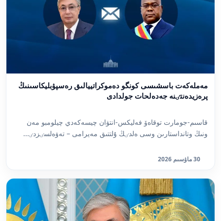
مەملەكەت باسشىسى كونگو دەموكراتييالىق رەسپۋبليكاسىنىڭ
پرەزيدەنتٸنە جەدەلحات جولدادى
قاسىم-جومارت توقاەۆ فەليكس-انتۋان چيسەكەدي چيلومبو مەن
ونىڭ وتانداستارىن وسى ەلدٸڭ ۇلتتىق مەيرامى – تەۋەلسٸزدٸ...
30 ماۋسىم 2026