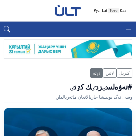
Рус
Lat
Төте
Қаз
كىرىل
لاتىن
تٶتە
#تەۋەلسٸزدٸك كٷنٸ
وسى تەگ بويىنشا جاريالانعان ماتەريالدار.