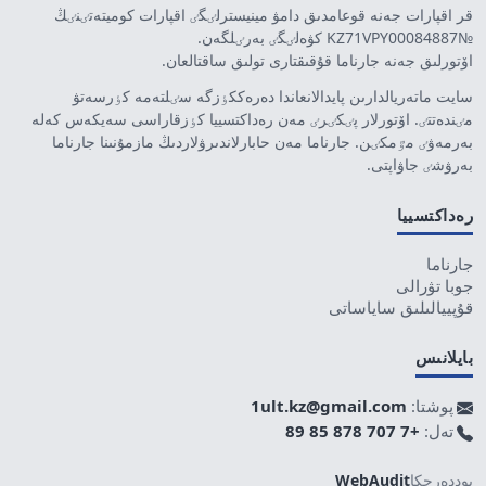
قر اقپارات جەنە قوعامدىق دامۋ مينيسترلٸگٸ اقپارات كوميتەتٸنٸڭ
№KZ71VPY00084887 كۋەلٸگٸ بەرٸلگەن.
اۆتورلىق جەنە جارناما قۇقىقتارى تولىق ساقتالعان.
سايت ماتەريالدارىن پايدالانعاندا دەرەككٶزگە سٸلتەمە كٶرسەتۋ
مٸندەتتٸ. اۆتورلار پٸكٸرٸ مەن رەداكتسييا كٶزقاراسى سەيكەس كەلە
بەرمەۋٸ مٷمكٸن. جارناما مەن حابارلاندىرۋلاردىڭ مازمۇنىنا جارناما
بەرۋشٸ جاۋاپتى.
رەداكتسييا
جارناما
جوبا تۋرالى
قۇپييالىلىق ساياساتى
بايلانىس
پوشتا:
1ult.kz@gmail.com
تەل:
+7 707 878 85 89
پوددەرجكا
WebAudit