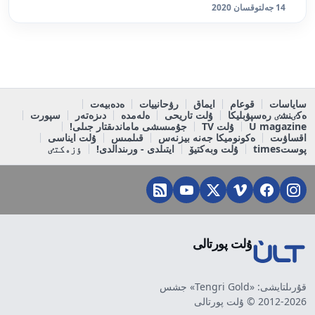
14 جەلتوقسان 2020
ساياسات
قوعام
ايماق
رۋحانييات
ەدەبيەت
ەكٸنشٸ رەسپۋبليكا
ۇلت تاريحى
ەلەمدە
دىزەتەر
سپورت
U magazine
ۇلت TV
جۇمىسشى ماماندىقتار جىلى!
اقساۋىت
ەكونوميكا جەنە بيزنەس
قىلمىس
ۇلت ايناسى
پوستtimes
ۇلت وبەكتيۆ
ايتىلدى - ورىندالدى!
ٶزەكتٸ
ۇلت پورتالى
قۇرىلتايشى: «Tengri Gold» جشس
2012-2026 © ۇلت پورتالى