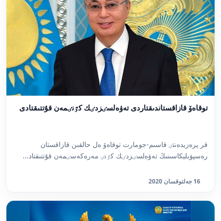
توقاەۆ قازاقستاندىقتاردى تەۋەلسٸزدٸك كٷنٸمەن قۇتتىقتادى
قر پرەزيدەنتٸ قاسىم-جومارت توقاەۆ ەل حالقىن قازاقستان
رەسپۋبليكاسىنىڭ تەۋەلسٸزدٸك كٷنٸ مەرەكەسٸمەن قۇتتىقتاد...
16 جەلتوقسان 2020