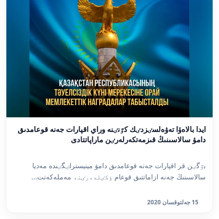
ايدا بالاەۆا تەۋەلسٸزدٸك كٷنٸنە وراي اقپارات جەنە قوعامدىق
دامۋ سالاسىنىڭ قىزمەتكەرلەرٸن ماراپاتتادى
بٷگٸن قر اقپارات جەنە قوعامدىق دامۋ مينيسترلٸگٸندە مەديا
سالاسىنىڭ جەنە ازاماتتىق قوعام ٶكٸلدەرٸنە مەملەكەتت...
15 جەلتوقسان 2020