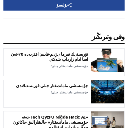
بۆلىسۋ
وقى وتىرىڭىز
تۋريستٸك فيرما ٸزٸم-قايىم: اقتٶبەدە 70-تەن
اسا ادام زارداپ شەكتٸ
جۇمىسشى ماماندىقتار جىلى!
جۇمىسشى ماماندىقتار جىلى قورىتىندىلاندى
جۇمىسشى ماماندىقتار جىلى!
«Tech QyzPU Niğde Hack: AI جەنە
جۇمىسشى ماماندىقتار» حالىقارالىق حاكاتون
جەڭٸمپازدارى انىقتالدى