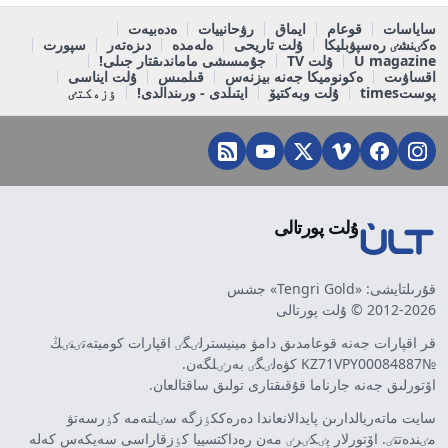
ساياسات
قوعام
ايماق
رۋحانييات
ەدەبيەت
ەكٸنشٸ رەسپۋبليكا
ۇلت تاريحى
ەلەمدە
دىزەتەر
سپورت
U magazine
ۇلت TV
جۇمىسشى ماماندىقتار جىلى!
اقساۋىت
ەكونوميكا جەنە بيزنەس
قىلمىس
ۇلت ايناسى
پوستtimes
ۇلت وبەكتيۆ
ايتىلدى - ورىندالدى!
ٶزەكتٸ
ۇلت پورتالى
قۇرىلتايشى: «Tengri Gold» جشس
2012-2026 © ۇلت پورتالى
قر اقپارات جەنە قوعامدىق دامۋ مينيسترلٸگٸ اقپارات كوميتەتٸنٸڭ
№KZ71VPY00084887 كۋەلٸگٸ بەرٸلگەن.
اۆتورلىق جەنە جارناما قۇقىقتارى تولىق ساقتالعان.
سايت ماتەريالدارىن پايدالانعاندا دەرەككٶزگە سٸلتەمە كٶرسەتۋ
مٸندەتتٸ. اۆتورلار پٸكٸرٸ مەن رەداكتسييا كٶزقاراسى سەيكەس كەلە