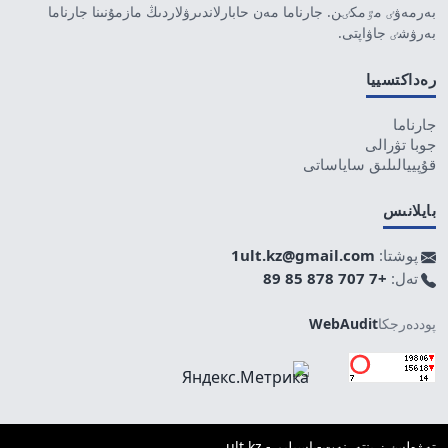
بەرمەۋٸ مٷمكٸن. جارناما مەن حابارلاندىرۋلاردىڭ مازمۇنىنا جارناما
بەرۋشٸ جاۋاپتى.
رەداكتسييا
جارناما
جوبا تۋرالى
قۇپييالىلىق ساياساتى
بايلانىس
پوشتا:
1ult.kz@gmail.com
تەل:
+7 707 878 85 89
پوددەرجكا
WebAudit
تەۋەلسٸز ينتەرنەت-باسىلىم - ult.kz