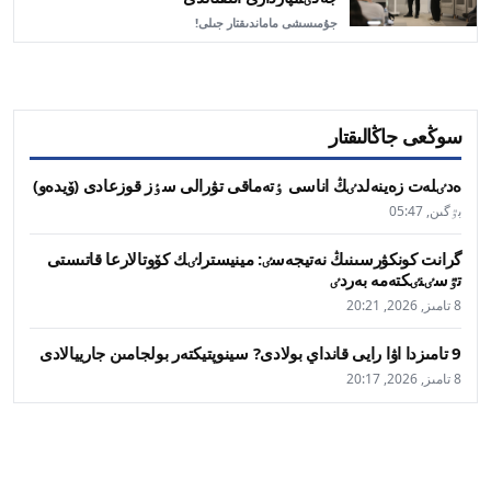
جۇمىسشى ماماندىقتار جىلى!
سوڭعى جاڭالىقتار
ەدٸلەت زەينەلدٸڭ اناسى ٶتەماقى تۋرالى سٶز قوزعادى (ۆيدەو)
بٷگىن, 05:47
گرانت كونكۋرسىنىڭ نەتيجەسٸ: مينيسترلٸك كۆوتالارعا قاتىستى
تٷسٸنٸكتەمە بەردٸ
8 تامىز, 2026, 20:21
9 تامىزدا اۋا رايى قانداي بولادى? سينوپتيكتەر بولجامىن جارييالادى
8 تامىز, 2026, 20:17