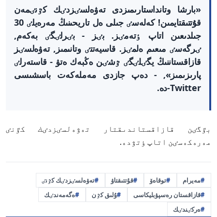
«بارشا وتانداستارىمىزدى تەۋەلسٸزدٸك كٷنٸمەن
قۇتتىقتايمىن! كەلەسٸ جىلى ەل تاريحىنىڭ مەرەيلٸ 30
جىلدىعىن اتاپ ٶتەمٸز. بٸز - بٸرلٸگٸ بەكەم,
ٸرگەسٸ مىعىم ەلمٸز. قاسيەتتٸ وتانىمىز, تەۋەلسٸز
قازاقستاننىڭ يگٸلٸگٸ ٷشٸن ەڭبەك ەتۋ - قاستەرلٸ
پارىزىمىز», - دەپ جازدى مەملەكەت باسشىسى
Twitter-دە.
بٷگٸن قازاقستاندىقتار تەۋەلسٸزدٸك كٷنٸ
مەرەكەسٸن اتاپ ٶتۋدە.
مەيرام
توقاەۆ
قۇتتىقتاۋ
تەۋەلسٸزدٸك كٷنٸ
قازاقستان رەسپۋبليكاسى
ۇلىق كٷن
ەگەمەندٸك
ەركٸندٸك