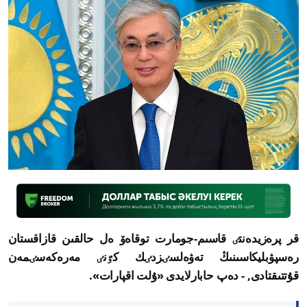
قر پرەزيدەنتٸ قاسىم-جومارت توقاەۆ ەل حالقىن قازاقستان
رەسپۋبليكاسىنىڭ تەۋەلسٸزدٸك كٷنٸ مەرەكەسٸمەن
قۇتتىقتادى, - دەپ حابارلايدى «ۇلت اقپارات».