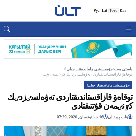
Рус
Lat
Төте
Қаз
باستى بەت
/
جۇمىسشى ماماندىقتار جىلى!
/
توقاەۆ قازاقستاندىقتاردى تەۋەلسٸزدٸك كٷنٸمەن ق...
جۇمىسشى ماماندىقتار جىلى!
توقاەۆ قازاقستاندىقتاردى تەۋەلسٸزدٸك
كٷنٸمەن قۇتتىقتادى
ۇلت پورتالى
16 جەلتوقسان, 2020, 07:39