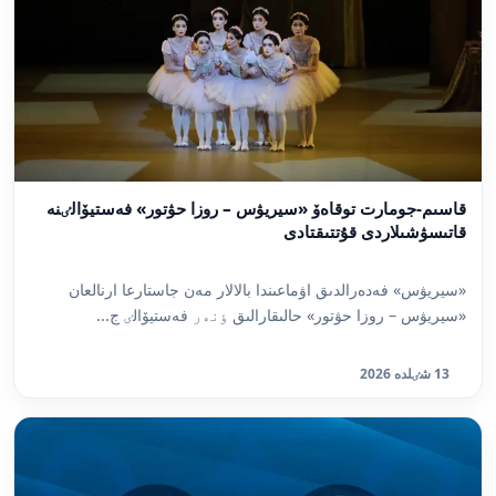
قاسىم-جومارت توقاەۆ «سيريۋس – روزا حۋتور» فەستيۆالٸنە
قاتىسۋشىلاردى قۇتتىقتادى
«سيريۋس» فەدەرالدىق اۋماعىندا بالالار مەن جاستارعا ارنالعان
«سيريۋس – روزا حۋتور» حالىقارالىق ٶنەر فەستيۆالٸ ج...
13 شٸلدە 2026