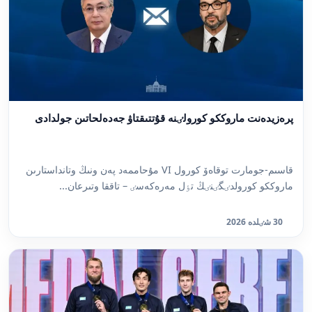
پرەزيدەنت ماروككو كورولٸنە قۇتتىقتاۋ جەدەلحاتىن جولدادى
قاسىم-جومارت توقاەۆ كورول VI مۇحاممەد پەن ونىڭ وتانداستارىن
ماروككو كورولدٸگٸنٸڭ تٶل مەرەكەسٸ – تاققا وتىرعان...
30 شٸلدە 2026