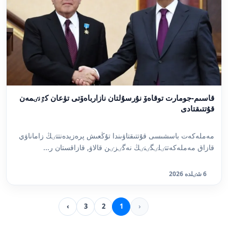
قاسىم-جومارت توقاەۆ نۇرسۇلتان نازارباەۆتى تۋعان كٷنٸمەن
قۇتتىقتادى
مەملەكەت باسشىسى قۇتتىقتاۋىندا تۇڭعىش پرەزيدەنتتٸڭ زاماناۋي
قازاق مەملەكەتتٸلٸگٸنٸڭ نەگٸزٸن قالاۋ, قازاقستان ر...
6 شٸلدە 2026
›
3
2
1
‹