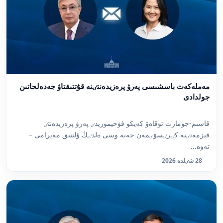
مەملەكەت باسشىسى پەرۋ پرەزيدەنتٸنە قۇتتىقتاۋ جەدەلحاتىن
جولدادى
قاسىم-جومارت توقاەۆ كەيكو فۋحيموريدٸ پەرۋ پرەزيدەنتٸ
قىزمەتٸنە كٸرٸسۋٸمەن جەنە وسى ەلدٸڭ ۇلتتىق مەيرامى –
تەۋە...
28 شٸلدە 2026