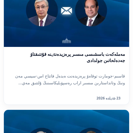
مەملەكەت باسشىسى مىسىر پرەزيدەنتٸنە قۇتتىقتاۋ
جەدەلحاتىن جولدادى
قاسىم-جومارت توقاەۆ پرەزيدەنت ەبدەل فاتتاح اس-سيسي مەن
ونىڭ وتانداستارىن مىسىر اراب رەسپۋبليكاسىنىڭ ۇلتتىق مەي...
23 شٸلدە 2026