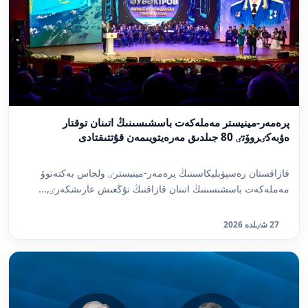
پرەمەر-مينيستر مەملەكەت باسشىسىنىڭ اتىنان توقتار
ەۋبەكٸروۆتٸ 80 جىلدىق مەرەيتويىمەن قۇتتىقتادى
قازاقستان رەسپۋبليكاسىنىڭ پرەمەر-مينيسترٸ ولجاس بەكتەنوۆ
مەملەكەت باسشىسىنىڭ اتىنان قازاقتىڭ تۇڭعىش عارىشكەرٸ,...
27 شٸلدە 2026