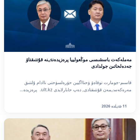
مەملەكەت باسشىسى موڭعولييا پرەزيدەنتٸنە قۇتتىقتاۋ
جەدەلحاتىن جولدادى
قاسىم-جومارت توقاەۆ ۋحنااگيين حۋرەلسۋحتى ناادام ۇلتتىق
مەرەكەسٸمەن قۇتتىقتادى, دەپ حابارلايدى ult.kz. پرەزيدە...
11 شٸلدە 2026