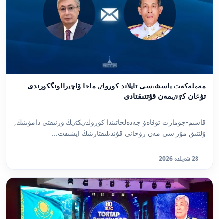
مەملەكەت باسشىسى تايلاند كورولٸ ماحا ۆاچيرالونگكورندى
تۋعان كٷنٸمەن قۇتتىقتادى
قاسىم-جومارت توقاەۆ جەدەلحاتىندا كورولدٸكتٸڭ ورنىقتى دامۋىنىڭ,
ۇلتتىق مۇراسى مەن رۋحاني قۇندىلىقتارىنىڭ ايشىقت...
28 شٸلدە 2026