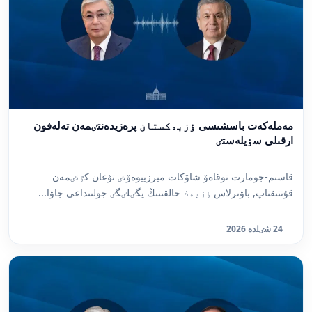
مەملەكەت باسشىسى ٶزبەكستان پرەزيدەنتٸمەن تەلەفون
ارقىلى سٶيلەستٸ
قاسىم-جومارت توقاەۆ شاۆكات ميرزييوەۆتٸ تۋعان كٷنٸمەن
قۇتتىقتاپ, باۋىرلاس ٶزبەك حالقىنىڭ يگٸلٸگٸ جولىنداعى جاۋا...
24 شٸلدە 2026