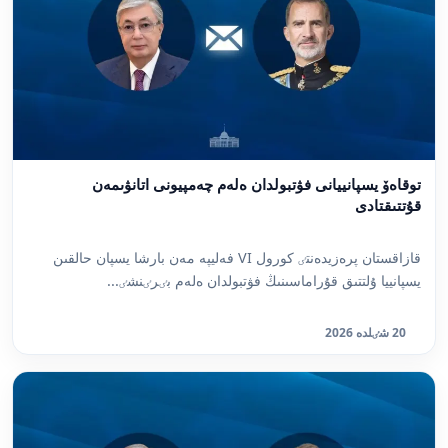
توقاەۆ يسپانييانى فۋتبولدان ەلەم چەمپيونى اتانۋىمەن
قۇتتىقتادى
قازاقستان پرەزيدەنتٸ كورول VI فەليپە مەن بارشا يسپان حالقىن
يسپانييا ۇلتتىق قۇراماسىنىڭ فۋتبولدان ەلەم بٸرٸنشٸ...
20 شٸلدە 2026