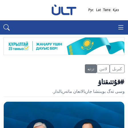
Рус
Lat
Төте
Қаз
كىرىل
لاتىن
تٶتە
#قۇتتىقتاۋ
وسى تەگ بويىنشا جاريالانعان ماتەريالدار.