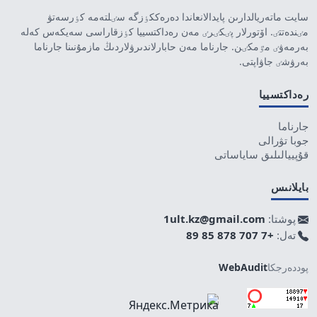
سايت ماتەريالدارىن پايدالانعاندا دەرەككٶزگە سٸلتەمە كٶرسەتۋ
مٸندەتتٸ. اۆتورلار پٸكٸرٸ مەن رەداكتسييا كٶزقاراسى سەيكەس كەلە
بەرمەۋٸ مٷمكٸن. جارناما مەن حابارلاندىرۋلاردىڭ مازمۇنىنا جارناما
بەرۋشٸ جاۋاپتى.
رەداكتسييا
جارناما
جوبا تۋرالى
قۇپييالىلىق ساياساتى
بايلانىس
پوشتا:
1ult.kz@gmail.com
تەل:
+7 707 878 85 89
پوددەرجكا
WebAudit