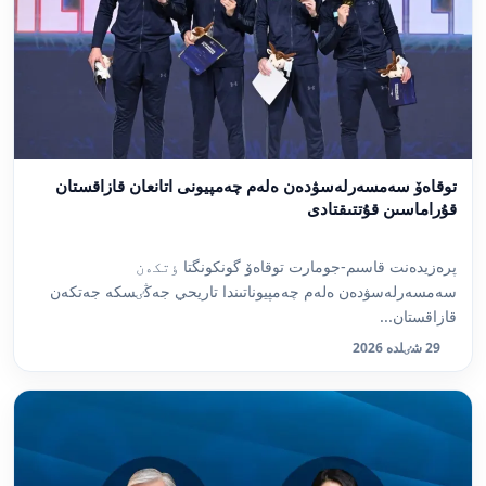
توقاەۆ سەمسەرلەسۋدەن ەلەم چەمپيونى اتانعان قازاقستان
قۇراماسىن قۇتتىقتادى
پرەزيدەنت قاسىم-جومارت توقاەۆ گونكونگتا ٶتكەن
سەمسەرلەسۋدەن ەلەم چەمپيوناتىندا تاريحي جەڭٸسكە جەتكەن
قازاقستان...
29 شٸلدە 2026