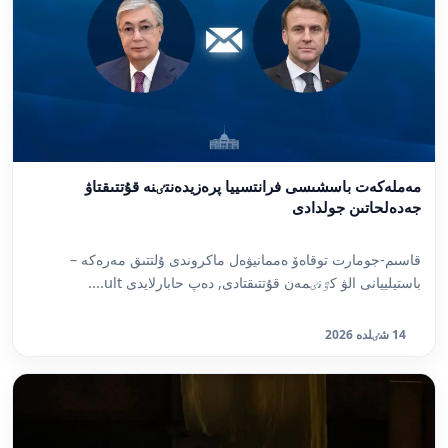
مەملەكەت باسشىسى فرانتسييا پرەزيدەنتٸنە قۇتتىقتاۋ
جەدەلحاتىن جولدادى
قاسىم-جومارت توقاەۆ ەممانيۋەل ماكروندى ۇلتتىق مەرەكە –
باستيلييانى الۋ كٷنٸمەن قۇتتىقتادى, دەپ حابارلايدى ult....
14 شٸلدە 2026