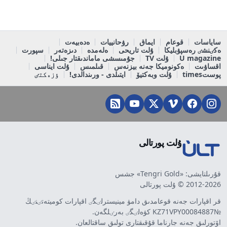
ساياسات
قوعام
ايماق
رۋحانييات
ەدەبيەت
ەكٸنشٸ رەسپۋبليكا
ۇلت تاريحى
ەلەمدە
دىزەتەر
سپورت
U magazine
ۇلت TV
جۇمىسشى ماماندىقتار جىلى!
اقساۋىت
ەكونوميكا جەنە بيزنەس
قىلمىس
ۇلت ايناسى
پوستtimes
ۇلت وبەكتيۆ
ايتىلدى - ورىندالدى!
ٶزەكتٸ
ۇلت پورتالى
قۇرىلتايشى: «Tengri Gold» جشس
2012-2026 © ۇلت پورتالى
قر اقپارات جەنە قوعامدىق دامۋ مينيسترلٸگٸ اقپارات كوميتەتٸنٸڭ
№KZ71VPY00084887 كۋەلٸگٸ بەرٸلگەن.
اۆتورلىق جەنە جارناما قۇقىقتارى تولىق ساقتالعان.