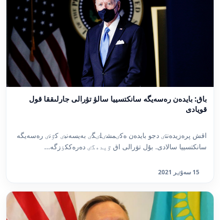
باق: بايدەن رەسەيگە سانكتسييا سالۋ تۋرالى جارلىققا قول
قويادى
اقش پرەزيدەنتٸ دجو بايدەن ەكٸمشٸلٸگٸ بەيسەنبٸ كٷنٸ رەسەيگە
سانكتسييا سالادى. بۇل تۋرالى اق ٷيدەگٸ دەرەككٶزگە...
15 سەۋٸر 2021