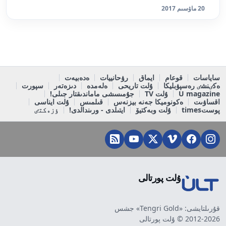
20 ماۋسىم 2017
ساياسات
قوعام
ايماق
رۋحانييات
ەدەبيەت
ەكٸنشٸ رەسپۋبليكا
ۇلت تاريحى
ەلەمدە
دىزەتەر
سپورت
U magazine
ۇلت TV
جۇمىسشى ماماندىقتار جىلى!
اقساۋىت
ەكونوميكا جەنە بيزنەس
قىلمىس
ۇلت ايناسى
پوستtimes
ۇلت وبەكتيۆ
ايتىلدى - ورىندالدى!
ٶزەكتٸ
ۇلت پورتالى
قۇرىلتايشى: «Tengri Gold» جشس
2012-2026 © ۇلت پورتالى