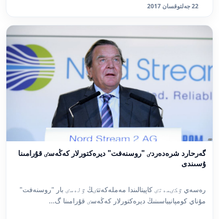
22 جەلتوقسان 2017
گەرحارد شرەدەردٸ "روسنەفت" ديرەكتورلار كەڭەسٸ قۇرامىنا
ۇسىندى
رەسەي ٷكٸمەتٸ كاپيتالىندا مەملەكەتتٸڭ ٷلەسٸ بار "روسنەفت"
مۇناي كومپانيياسىنىڭ ديرەكتورلار كەڭەسٸ قۇرامىنا گ...