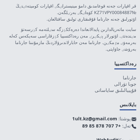
قر اقپارات جەنە قوعامدىق دامۋ مينيسترلٸگٸ اقپارات كوميتەتٸنٸڭ
№KZ71VPY00084887 كۋەلٸگٸ بەرٸلگەن.
اۆتورلىق جەنە جارناما قۇقىقتارى تولىق ساقتالعان.
سايت ماتەريالدارىن پايدالانعاندا دەرەككٶزگە سٸلتەمە كٶرسەتۋ
مٸندەتتٸ. اۆتورلار پٸكٸرٸ مەن رەداكتسييا كٶزقاراسى سەيكەس كەلە
بەرمەۋٸ مٷمكٸن. جارناما مەن حابارلاندىرۋلاردىڭ مازمۇنىنا جارناما
بەرۋشٸ جاۋاپتى.
رەداكتسييا
جارناما
جوبا تۋرالى
قۇپييالىلىق ساياساتى
بايلانىس
پوشتا:
1ult.kz@gmail.com
تەل:
+7 707 878 85 89
پوددەرجكا
WebAudit