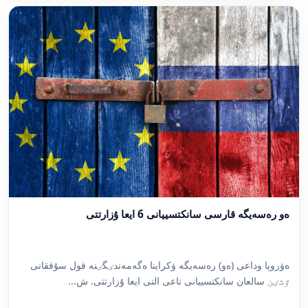
ەو رەسەيگە قارسى سانكتسييانى 6 ايعا ۇزارتتى
ەۋروپا وداعى (ەو) رەسەيگە ۋكراينا ەگەمەندٸگٸنە قول سۇققانى
ٷشٸن سالعان سانكتسييانى تاعى التى ايعا ۇزارتتى. ش...