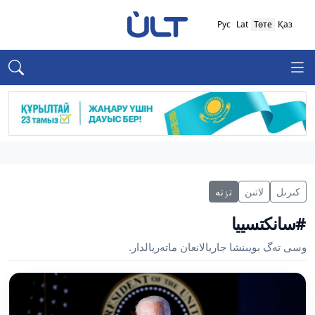
Рус
Lat
Төте
Қаз
كىرىل
لاتىن
تٶتە
#سانكتسييا
وسى تەگ بويىنشا جاريالانعان ماتەريالدار.