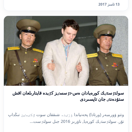
13 تامىز 2017
سولتٷستٸك كورەيادان ەس-تٷسسٸز كٷيدە قايتارىلعان اقش
ستۋدەنتٸ جان تاپسىردى
وتتو ۋورمبەر (ورتادا) پحەنياندا ٶزٸنە شىققان سوت ٷكٸمٸن تىڭداپ
تۇر. سولتٷستٸك كورەيا, ناۋرىز 2016 جىل سولتٷست...