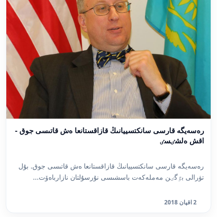
رەسەيگە قارسى سانكتسييانىڭ قازاقستانعا ەش قاتىسى جوق -
اقش ەلشٸسٸ
رەسەيگە قارسى سانكتسييانىڭ قازاقستانعا ەش قاتىسى جوق. بۇل
تۋرالى بٷگٸن مەملەكەت باسشىسى نۇرسۇلتان نازارباەۆت...
2 اقپان 2018