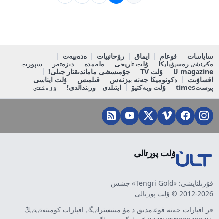
ساياسات
قوعام
ايماق
رۋحانييات
ەدەبيەت
ەكٸنشٸ رەسپۋبليكا
ۇلت تاريحى
ەلەمدە
دىزەتەر
سپورت
U magazine
ۇلت TV
جۇمىسشى ماماندىقتار جىلى!
اقساۋىت
ەكونوميكا جەنە بيزنەس
قىلمىس
ۇلت ايناسى
پوستtimes
ۇلت وبەكتيۆ
ايتىلدى - ورىندالدى!
ٶزەكتٸ
ۇلت پورتالى
قۇرىلتايشى: «Tengri Gold» جشس
2012-2026 © ۇلت پورتالى
قر اقپارات جەنە قوعامدىق دامۋ مينيسترلٸگٸ اقپارات كوميتەتٸنٸڭ