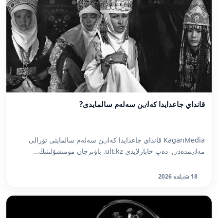
قانداي جاعدايدا كەلٸن سەلەم سالمايدى?
KaganMedia قانداي جاعدايدا كەلٸن سەلەم سالمايتى تۋرالى
مەلٸمدەدٸ, دەپ حابارلايدى ult.kz. باۋىرجان مومىشۇلىنىڭ...
18 شٸلدە 2026