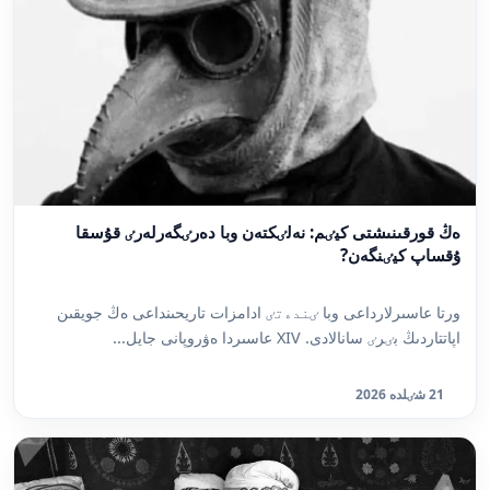
ەڭ قورقىنىشتى كيٸم: نەلٸكتەن وبا دەرٸگەرلەرٸ قۇسقا
ۇقساپ كيٸنگەن?
ورتا عاسىرلارداعى وبا ٸندەتٸ ادامزات تاريحىنداعى ەڭ جويقىن
اپاتتاردىڭ بٸرٸ سانالادى. XIV عاسىردا ەۋروپانى جايل...
21 شٸلدە 2026