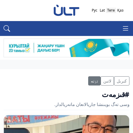
Рус
Lat
Төте
Қаз
كىرىل
لاتىن
تٶتە
#قىزمەت
وسى تەگ بويىنشا جاريالانعان ماتەريالدار.