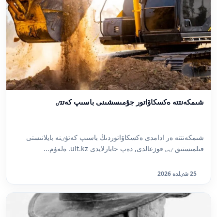
شىمكەنتتە ەكسكاۆاتور جۇمىسشىنى باسىپ كەتتٸ
شىمكەنتتە ەر ادامدى ەكسكاۆاتوردىڭ باسىپ كەتۋٸنە بايلانىستى
قىلمىستىق ٸس قوزعالدى, دەپ حابارلايدى ult.kz. ەلەۋم...
25 شٸلدە 2026