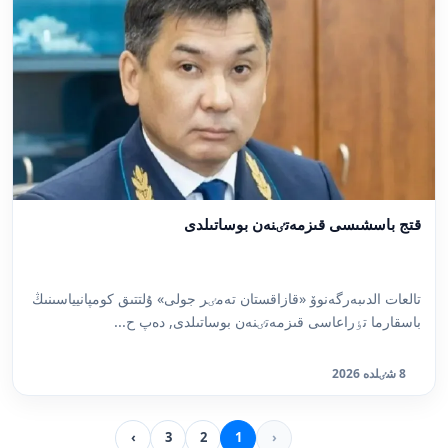
قتج باسشىسى قىزمەتٸنەن بوساتىلدى
تالعات الدىبەرگەنوۆ «قازاقستان تەمٸر جولى» ۇلتتىق كومپانيياسىنىڭ
باسقارما تٶراعاسى قىزمەتٸنەن بوساتىلدى, دەپ ح...
8 شٸلدە 2026
›
3
2
1
‹