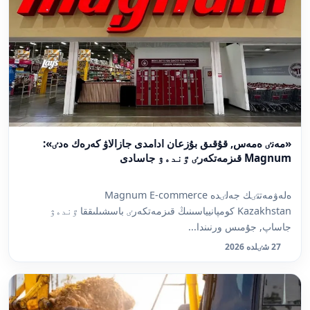
«مەنٸ ەمەس, قۇقىق بۇزعان ادامدى جازالاۋ كەرەك ەدٸ»:
Magnum قىزمەتكەرٸ ٷندەۋ جاسادى
ەلەۋمەتتٸك جەلٸدە Magnum E-commerce
Kazakhstan كومپانيياسىنىڭ قىزمەتكەرٸ باسشىلىققا ٷندەۋ
جاساپ, جۇمىس ورنىندا...
27 شٸلدە 2026