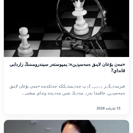
«مەن بۇعان لايىق ەمەسپٸن»: يمپوستەر سيندرومىنىڭ زاردابى
قانداي?
قىزمەتٸڭٸز ٶسٸپ, كٶپ جەتٸستٸككە جەتكەندە «مەن بۇعان لايىق
ەمەسپٸن, جاقىندا بەرٸ مەنٸڭ شىن مەنٸندە ونداي مىقتى...
15 شٸلدە 2026