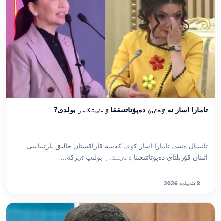
تامارا اسار نە ٷشٸن دەپۋتاتتىققا ٷمٸتكەر بولدى?
تانىمال ەنشٸ تامارا اسار كٷنٸ كەشە قازاقستان حالىق پارتيياسى
اتىنان قۇرىلتاي دەپۋتاتتىعىنا ٷمٸتكەر بولىپ تٸركە...
8 شٸلدە 2026