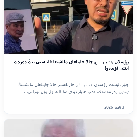
رۋسلان ٶتەپباي جالا جابىلعان مالشىعا قاتىستى تىڭ دەرەك
ايتتى (ۆيدەو)
جۋرناليست رۋسلان ٶتەپباي جازىقسىز جالا جابىلعان مالشىنىڭ
ٸسٸن زەرتتەمەك, دەپ حابارلايدى ult.kz. ول بۇل تۋرالى...
3 تامىز 2026