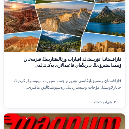
قازاقستاندا تۋريستٸك اقپارات ورتالىقتارىنىڭ قىزمەتٸن
ۇيىمداستىرۋدىڭ بٸرىڭعاي قاعيدالارى بەكٸتٸلدٸ
قازاقستان رەسپۋبليكاسى تۋريزم جەنە سپورت مينيسترلٸگٸنٸڭ
حابارلاۋىنشا, قۇجات وبلىستاردىڭ, رەسپۋبليكالىق ماڭىزى...
31 شٸلدە 2026