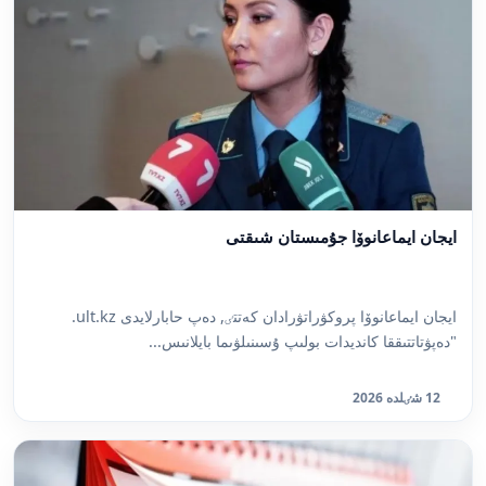
ايجان ايماعانوۆا جۇمىستان شىقتى
ايجان ايماعانوۆا پروكۋراتۋرادان كەتتٸ, دەپ حابارلايدى ult.kz.
"دەپۋتاتتىققا كانديدات بولىپ ۇسىنىلۋىما بايلانىس...
12 شٸلدە 2026