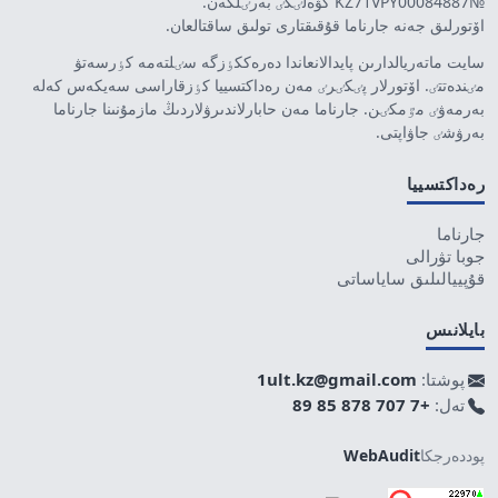
№KZ71VPY00084887 كۋەلٸگٸ بەرٸلگەن.
اۆتورلىق جەنە جارناما قۇقىقتارى تولىق ساقتالعان.
سايت ماتەريالدارىن پايدالانعاندا دەرەككٶزگە سٸلتەمە كٶرسەتۋ
مٸندەتتٸ. اۆتورلار پٸكٸرٸ مەن رەداكتسييا كٶزقاراسى سەيكەس كەلە
بەرمەۋٸ مٷمكٸن. جارناما مەن حابارلاندىرۋلاردىڭ مازمۇنىنا جارناما
بەرۋشٸ جاۋاپتى.
رەداكتسييا
جارناما
جوبا تۋرالى
قۇپييالىلىق ساياساتى
بايلانىس
پوشتا:
1ult.kz@gmail.com
تەل:
+7 707 878 85 89
پوددەرجكا
WebAudit