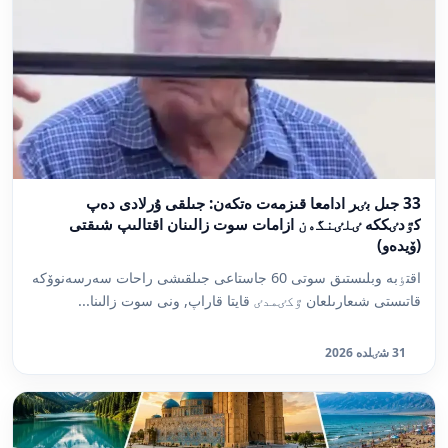
33 جىل بٸر ادامعا قىزمەت ەتكەن: جىلقى ۇرلادى دەپ
كٷدٸككە ٸلٸنگەن ازامات سوت زالىنان اقتالىپ شىقتى
(ۆيدەو)
اقتٶبە وبلىستىق سوتى 60 جاستاعى جىلقىشى راحات سەرسەنوۆكە
قاتىستى شىعارىلعان ٷكٸمدٸ قايتا قاراپ, ونى سوت زالىنا...
31 شٸلدە 2026