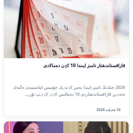
قازاقستاندىقتار تامىز ايىندا 10 كٷن دەمالادى
2026 جىلدىڭ تامىز ايىندا بەس كٷندٸك جۇمىس اپتاسىمەن ەڭبەك
ەتەتٸن قازاقستاندىقتاردى 10 دەمالىس كٷنٸ كٷتٸپ تۇر,...
10 شٸلدە 2026