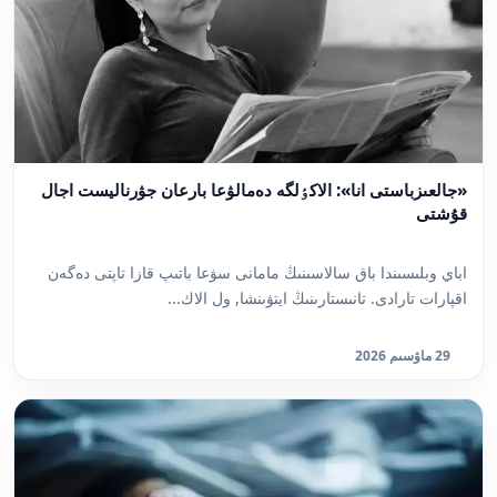
«جالعىزباستى انا»: الاكٶلگە دەمالۋعا بارعان جۋرناليست اجال
قۇشتى
اباي وبلىسىندا باق سالاسىنىڭ مامانى سۋعا باتىپ قازا تاپتى دەگەن
اقپارات تارادى. تانىستارىنىڭ ايتۋىنشا, ول الاك...
29 ماۋسىم 2026