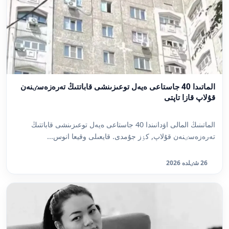
الماتىدا 40 جاستاعى ەيەل توعىزىنشى قاباتتىڭ تەرەزەسٸنەن
قۇلاپ قازا تاپتى
الماتىنىڭ المالى اۋدانىندا 40 جاستاعى ەيەل توعىزىنشى قاباتتىڭ
تەرەزەسٸنەن قۇلاپ, كٶز جۇمدى. قايعىلى وقيعا انوس...
26 شٸلدە 2026