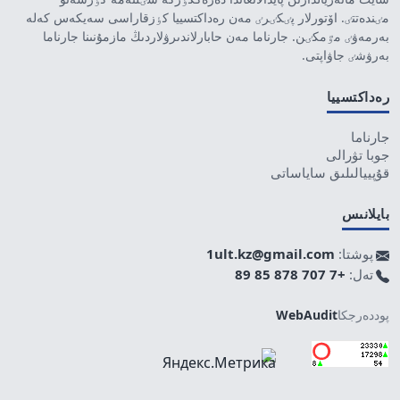
مٸندەتتٸ. اۆتورلار پٸكٸرٸ مەن رەداكتسييا كٶزقاراسى سەيكەس كەلە
بەرمەۋٸ مٷمكٸن. جارناما مەن حابارلاندىرۋلاردىڭ مازمۇنىنا جارناما
بەرۋشٸ جاۋاپتى.
رەداكتسييا
جارناما
جوبا تۋرالى
قۇپييالىلىق ساياساتى
بايلانىس
پوشتا:
1ult.kz@gmail.com
تەل:
+7 707 878 85 89
پوددەرجكا
WebAudit