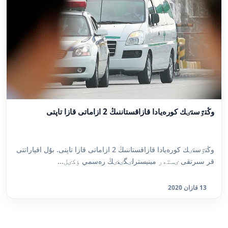
وڭتٷستٸك كورەيادا قازاقستاننىڭ 2 ازاماتى قازا تاپتى
وڭتٷستٸك كورەيادا قازاقستاننىڭ 2 ازاماتى قازا تاپتى. بۇل اقپاراتتى
قر سىرتقى ٸستەر مينيسترلٸگٸنٸڭ رەسمي ٶكٸل...
13 قازان 2020