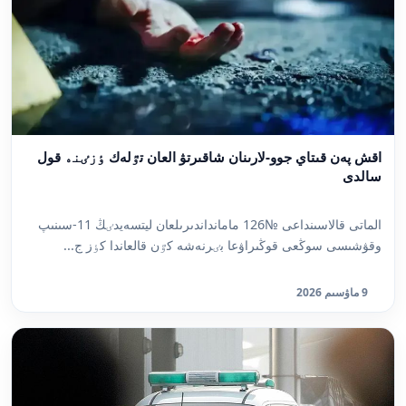
اقش پەن قىتاي جوو-لارىنان شاقىرتۋ العان تٷلەك ٶزٸنە قول
سالدى
الماتى قالاسىنداعى №126 مامانداندىرىلعان ليتسەيدٸڭ 11-سىنىپ
وقۋشىسى سوڭعى قوڭىراۋعا بٸرنەشە كٷن قالعاندا كٶز ج...
9 ماۋسىم 2026