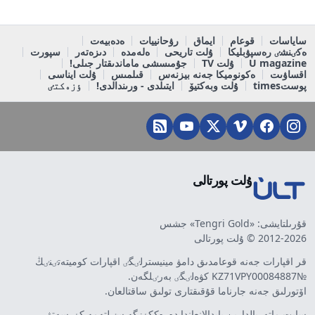
ساياسات
قوعام
ايماق
رۋحانييات
ەدەبيەت
ەكٸنشٸ رەسپۋبليكا
ۇلت تاريحى
ەلەمدە
دىزەتەر
سپورت
U magazine
ۇلت TV
جۇمىسشى ماماندىقتار جىلى!
اقساۋىت
ەكونوميكا جەنە بيزنەس
قىلمىس
ۇلت ايناسى
پوستtimes
ۇلت وبەكتيۆ
ايتىلدى - ورىندالدى!
ٶزەكتٸ
ۇلت پورتالى
قۇرىلتايشى: «Tengri Gold» جشس
2012-2026 © ۇلت پورتالى
قر اقپارات جەنە قوعامدىق دامۋ مينيسترلٸگٸ اقپارات كوميتەتٸنٸڭ
№KZ71VPY00084887 كۋەلٸگٸ بەرٸلگەن.
اۆتورلىق جەنە جارناما قۇقىقتارى تولىق ساقتالعان.
سايت ماتەريالدارىن پايدالانعاندا دەرەككٶزگە سٸلتەمە كٶرسەتۋ