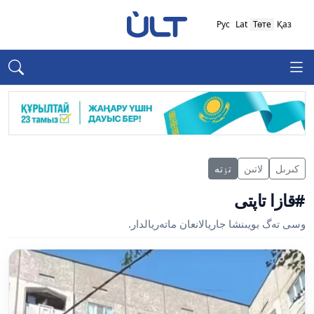
Рус
Lat
Төте
Қаз
كىرىل
لاتىن
تٶتە
#قازا تاپتى
وسى تەگ بويىنشا جاريالانعان ماتەريالدار.