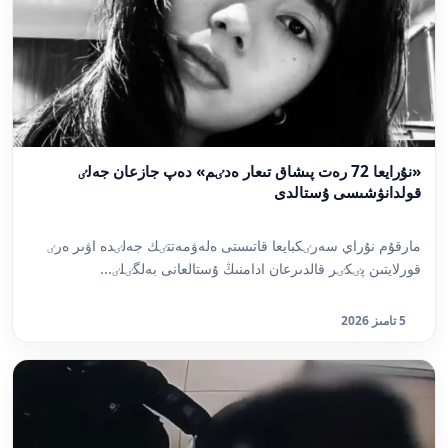
«نۇرايعا 72 رەت پىشاق تىعار ەدٸم» دەپ جازعان جەلٸ
قولدانۋشىسى ۇستالدى
مارقۇم نۇراي سەرٸكبايعا قاتىستى ەلەۋمەتتٸك جەلٸدە اۋىر ەرٸ
قورلايتىن پٸكٸر قالدىرعان ادامنىڭ ۇستالعانى بەلگٸلٸ...
5 تامىز 2026