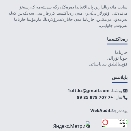
سايت ماتەريالدارىن پايدالانعاندا دەرەككٶزگە سٸلتەمە كٶرسەتۋ
مٸندەتتٸ. اۆتورلار پٸكٸرٸ مەن رەداكتسييا كٶزقاراسى سەيكەس كەلە
بەرمەۋٸ مٷمكٸن. جارناما مەن حابارلاندىرۋلاردىڭ مازمۇنىنا جارناما
بەرۋشٸ جاۋاپتى.
رەداكتسييا
جارناما
جوبا تۋرالى
قۇپييالىلىق ساياساتى
بايلانىس
پوشتا:
1ult.kz@gmail.com
تەل:
+7 707 878 85 89
پوددەرجكا
WebAudit