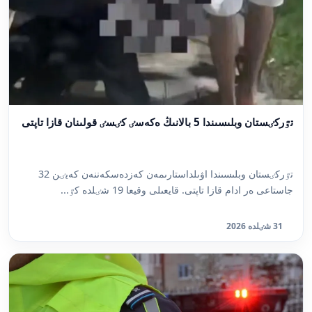
تٷركٸستان وبلىسىندا 5 بالانىڭ ەكەسٸ كٸسٸ قولىنان قازا تاپتى
تٷركٸستان وبلىسىندا اۋىلداستارىمەن كەزدەسكەننەن كەيٸن 32
جاستاعى ەر ادام قازا تاپتى. قايعىلى وقيعا 19 شٸلدە كٷ...
31 شٸلدە 2026