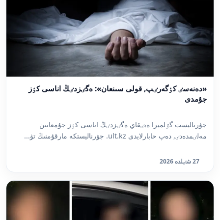
«دەنەسٸ كٶگەرٸپ, قولى سىنعان»: ەگٸزدٸڭ اناسى كٶز
جۇمدى
جۋرناليست گٷلميرا ەبٸقاي ەگٸزدٸڭ اناسى كٶز جۇمعانىن
مەلٸمدەدٸ, دەپ حابارلايدى ult.kz. جۋرناليستكە مارقۇمنىڭ تۋ...
27 شٸلدە 2026