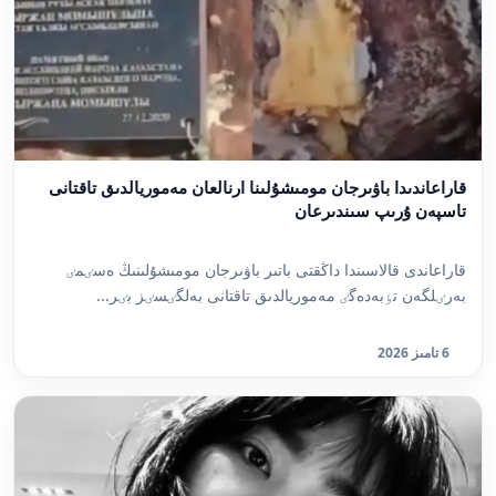
قاراعاندىدا باۋىرجان مومىشۇلىنا ارنالعان مەموريالدىق تاقتانى
تاسپەن ۇرىپ سىندىرعان
قاراعاندى قالاسىندا داڭقتى باتىر باۋىرجان مومىشۇلىنىڭ ەسٸمٸ
بەرٸلگەن تٶبەدەگٸ مەموريالدىق تاقتانى بەلگٸسٸز بٸر...
6 تامىز 2026