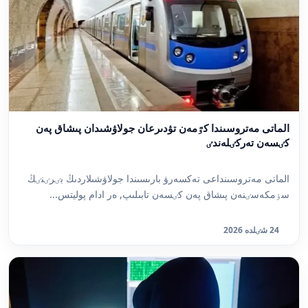
الماتى مەتروسىندا كٷمەن تۋدىرعان جولاۋشىدان پىشاق پەن
كٸسەن تەركٸلەندٸ
الماتى مەتروسىنداعى تەكسەرۋ بارىسىندا جولاۋشىلاردىڭ بٸرٸنٸڭ
سٶمكەسٸنەن پىشاق پەن كٸسەن تابىلىپ, ەر ادام پوليتس...
24 شٸلدە 2026