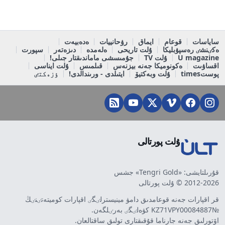
ساياسات
قوعام
ايماق
رۋحانييات
ەدەبيەت
ەكٸنشٸ رەسپۋبليكا
ۇلت تاريحى
ەلەمدە
دىزەتەر
سپورت
U magazine
ۇلت TV
جۇمىسشى ماماندىقتار جىلى!
اقساۋىت
ەكونوميكا جەنە بيزنەس
قىلمىس
ۇلت ايناسى
پوستtimes
ۇلت وبەكتيۆ
ايتىلدى - ورىندالدى!
ٶزەكتٸ
ۇلت پورتالى
قۇرىلتايشى: «Tengri Gold» جشس
2012-2026 © ۇلت پورتالى
قر اقپارات جەنە قوعامدىق دامۋ مينيسترلٸگٸ اقپارات كوميتەتٸنٸڭ
№KZ71VPY00084887 كۋەلٸگٸ بەرٸلگەن.
اۆتورلىق جەنە جارناما قۇقىقتارى تولىق ساقتالعان.