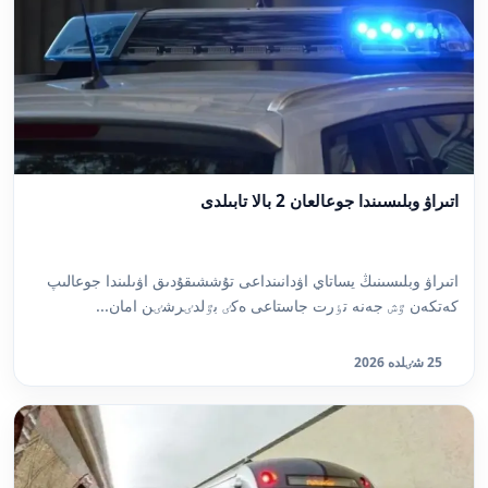
اتىراۋ وبلىسىندا جوعالعان 2 بالا تابىلدى
اتىراۋ وبلىسىنىڭ يساتاي اۋدانىنداعى تۇششىقۇدىق اۋىلىندا جوعالىپ
كەتكەن ٷش جەنە تٶرت جاستاعى ەكٸ بٷلدٸرشٸن امان...
25 شٸلدە 2026