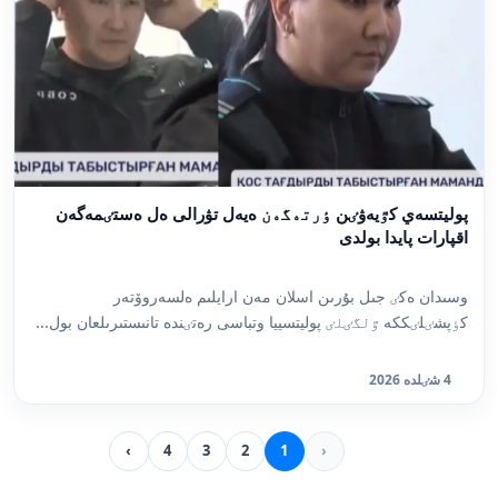
پوليتسەي كٷيەۋٸن ٶرتەگەن ەيەل تۋرالى ەل ەستٸمەگەن
اقپارات پايدا بولدى
وسىدان ەكٸ جىل بۇرىن اسلان مەن ارايلىم ەلسەروۆتەر
كٶپشٸلٸككە ٷلگٸلٸ پوليتسييا وتباسى رەتٸندە تانىستىرىلعان بول...
4 شٸلدە 2026
›
4
3
2
1
‹