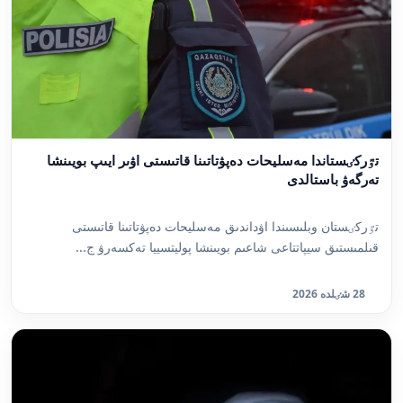
تٷركٸستاندا مەسليحات دەپۋتاتىنا قاتىستى اۋىر ايىپ بويىنشا
تەرگەۋ باستالدى
تٷركٸستان وبلىسىندا اۋداندىق مەسليحات دەپۋتاتىنا قاتىستى
قىلمىستىق سيپاتتاعى شاعىم بويىنشا پوليتسييا تەكسەرۋ ج...
28 شٸلدە 2026