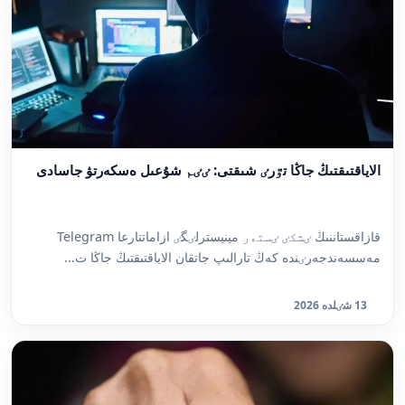
الاياقتىقتىڭ جاڭا تٷرٸ شىقتى: ٸٸم شۇعىل ەسكەرتۋ جاسادى
قازاقستاننىڭ ٸشكٸ ٸستەر مينيسترلٸگٸ ازاماتتارعا Telegram
مەسسەندجەرٸندە كەڭ تارالىپ جاتقان الاياقتىقتىڭ جاڭا ت...
13 شٸلدە 2026