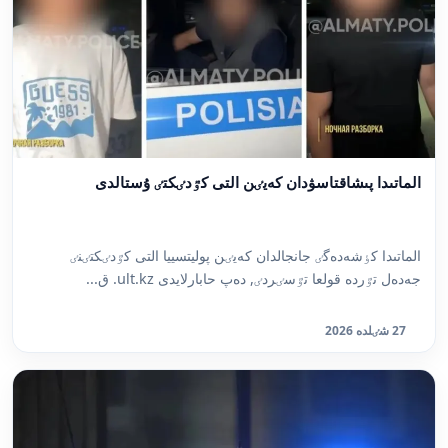
الماتىدا پىشاقتاسۋدان كەيٸن التى كٷدٸكتٸ ۇستالدى
الماتىدا كٶشەدەگٸ جانجالدان كەيٸن پوليتسييا التى كٷدٸكتٸنٸ
جەدەل تٷردە قولعا تٷسٸردٸ, دەپ حابارلايدى ult.kz. ق...
27 شٸلدە 2026