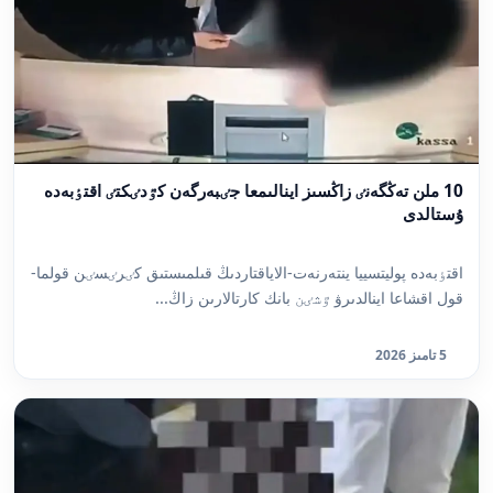
10 ملن تەڭگەنٸ زاڭسىز اينالىمعا جٸبەرگەن كٷدٸكتٸ اقتٶبەدە
ۇستالدى
اقتٶبەدە پوليتسييا ينتەرنەت-الاياقتاردىڭ قىلمىستىق كٸرٸسٸن قولما-
قول اقشاعا اينالدىرۋ ٷشٸن بانك كارتالارىن زاڭ...
5 تامىز 2026