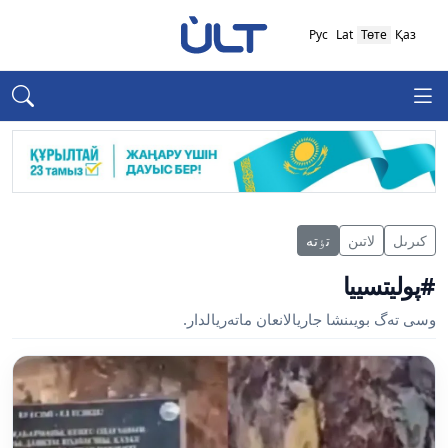
Рус
Lat
Төте
Қаз
كىرىل
لاتىن
تٶتە
#پوليتسييا
وسى تەگ بويىنشا جاريالانعان ماتەريالدار.