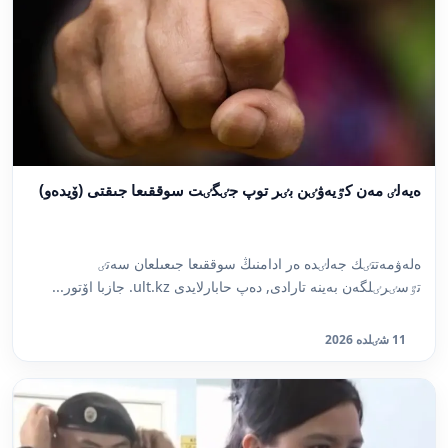
ەيەلٸ مەن كٷيەۋٸن بٸر توپ جٸگٸت سوققىعا جىقتى (ۆيدەو)
ەلەۋمەتتٸك جەلٸدە ەر ادامنىڭ سوققىعا جىعىلعان سەتٸ
تٷسٸرٸلگەن بەينە تارادى, دەپ حابارلايدى ult.kz. جازبا اۆتور...
11 شٸلدە 2026