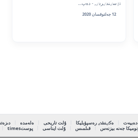
تٷسٸندٸردٸ, - دەپ...
12 جەلتوقسان 2020
دەبيەت
ەكٸنشٸ رەسپۋبليكا
ۇلت تاريحى
ەلەمدە
دىزەتە
وميكا جەنە بيزنەس
قىلمىس
ۇلت ايناسى
پوستtimes