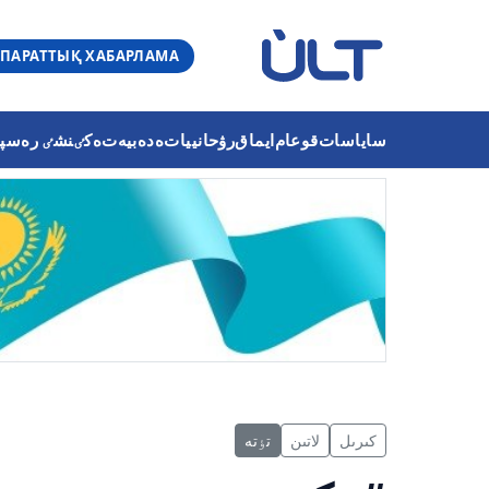
ПАРАТТЫҚ ХАБАРЛАМА
ساياسات
قوعام
ايماق
رۋحانييات
ەدەبيەت
ەكٸنشٸ رەسپۋب
كىرىل
لاتىن
تٶتە