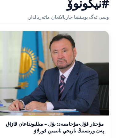
#نيكونوۆ
وسى تەگ بويىنشا جاريالانعان ماتەريالدار.
مۇحتار قۇل-مۇحاممەد: بۇل – ميلليونداعان قازاق
پەن ورىستىڭ تاريحي تانىمىن قورلاۋ