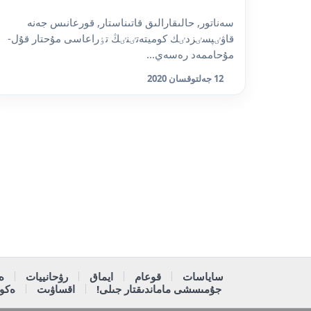
سەناتور, حالىقارالىق قاتىناستار, قورعانىس جەنە
قاۋٸپسٸزدٸك كوميتەتٸنٸڭ تٶراعاسى مۇحتار قۇل-
مۇحاممەد رەسەي...
12 جەلتوقسان 2020
ساياسات
قوعام
ايماق
رۋحانييات
ە
جۇمىسشى ماماندىقتار جىلى!
اقساۋىت
ەكون