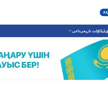
АҚ
ليكا
ۇلت تاريحى
تاعى