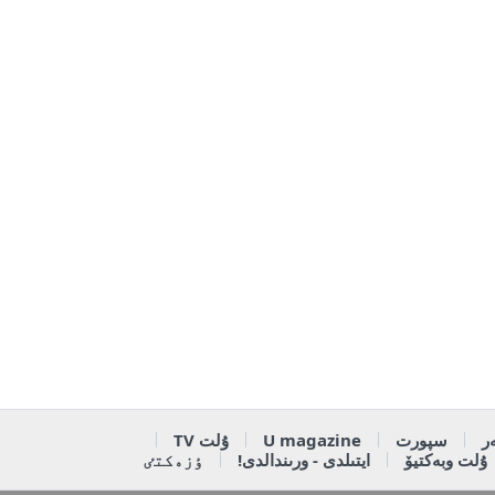
ر
سپورت
U magazine
ۇلت TV
ۇلت وبەكتيۆ
ايتىلدى - ورىندالدى!
ٶزەكتٸ