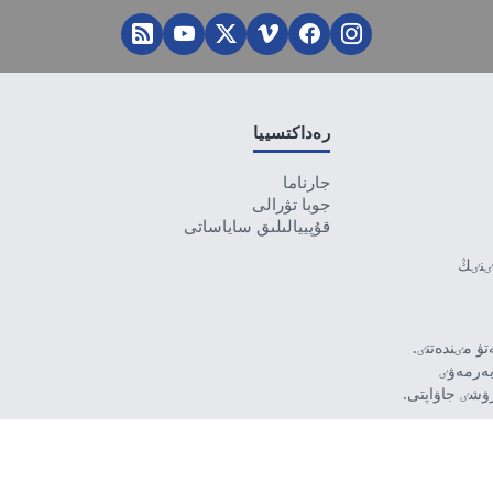
رەداكتسييا
جارناما
جوبا تۋرالى
قۇپييالىلىق ساياساتى
تٸنٸڭ
ۋ مٸندەتتٸ.
بەرمەۋٸ
رۋشٸ جاۋاپتى.