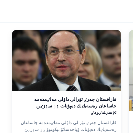
قازاقستان جەرٸ تۋرالى داۋلى مەلٸمدەمە
جاساعان رەسەيلٸك دەپۋتات ٶز سٶزٸن
تٷسٸندٸردٸ
قازاقستان جەرٸ تۋرالى داۋلى مەلٸمدەمە جاساعان
رەسەيلٸك دەپۋتات ۆياچەسلاۆ نيكونوۆ ٶز سٶزٸن