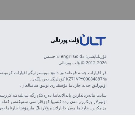
ۇلت پورتالى
قۇرىلتايشى: «Tengri Gold» جشس
2012-2026 © ۇلت پورتالى
قر اقپارات جەنە قوعامدىق دامۋ مينيسترلٸگٸ اقپارات كوميتە
№KZ71VPY00084887 كۋەلٸگٸ بەرٸلگەن.
اۆتورلىق جەنە جارناما قۇقىقتارى تولىق ساقتالعان.
سايت ماتەريالدارىن پايدالانعاندا دەرەككٶزگە سٸلتەمە كٶرسەت
اۆتورلار پٸكٸرٸ مەن رەداكتسييا كٶزقاراسى سەيكەس كەلە 
مٷمكٸن. جارناما مەن حابارلاندىرۋلاردىڭ مازمۇنىنا جارناما بە
تەۋەلسٸز ينتەرنەت-باسىلىم - ult.kz