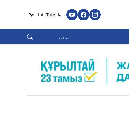
Рус
Lat
Төте
Қаз