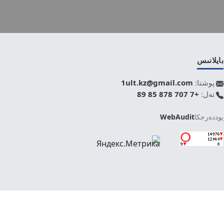
بايلانىس
پوشتا:
1ult.kz@gmail.com
تەل:
+7 707 878 85 89
پوددەرجكا
WebAudit
جوعارى