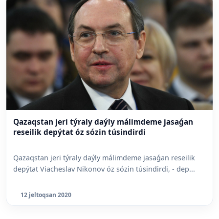
Qazaqstan jeri týraly daýly málimdeme jasaǵan
reseilik depýtat óz sózin túsindirdi
Qazaqstan jeri týraly daýly málimdeme jasaǵan reseilik
depýtat Viacheslav Nikonov óz sózin túsindirdi, - dep...
12 jeltoqsan 2020