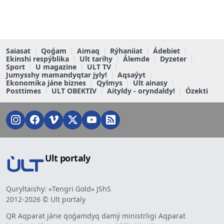
Saiasat
Qoǵam
Aimaq
Rýhaniiat
Ádebiet
Ekinshi respýblika
Ult tarihy
Álemde
Dyzeter
Sport
U magazine
ULT TV
Jumysshy mamandyqtar jyly!
Aqsaýyt
Ekonomika jáne biznes
Qylmys
Ult ainasy
Posttimes
ULT OBEKTIV
Aityldy - oryndaldy!
Ózekti
Ult portaly
Quryltaishy: «Tengri Gold» JShS
2012-2026 © Ult portaly
QR Aqparat jáne qoǵamdyq damý ministrligi Aqparat