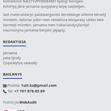
komitetiniń №KZ71VPY00084887 kýáligi berilgen.
Avtorlyq jáne jarnama quqyqtary tolyq saqtalǵan.
Sait materialdaryn paidalanǵanda derekkózge silteme kórsetý
mindetti. Avtorlar pikiri men redaktsiia kózqarasy sáikes kele
bermeýi múmkin. Jarnama men habarlandyrýlardyń
mazmunyna jarnama berýshi jaýapty.
REDAKTSIIA
Jarnama
Joba týraly
Qupiialylyq saiasaty
BAILANYS
Poshta:
1ult.kz@gmail.com
Tel:
+7 707 878 85 89
Podderjka
WebAudit