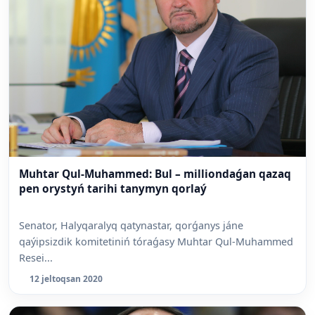
Muhtar Qul-Muhammed: Bul – milliondaǵan qazaq
pen orystyń tarihi tanymyn qorlaý
Senator, Halyqaralyq qatynastar, qorǵanys jáne
qaýipsizdik komitetiniń tóraǵasy Muhtar Qul-Muhammed
Resei...
12 jeltoqsan 2020