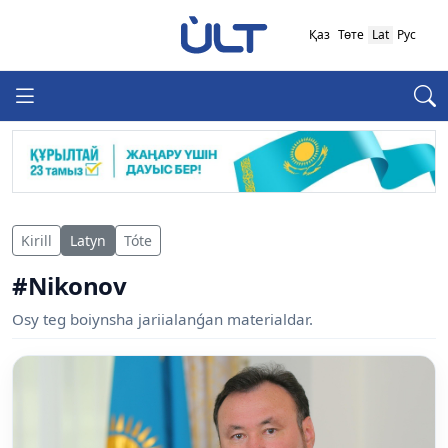
Қаз
Төте
Lat
Рус
Kirill
Latyn
Tóte
#Nikonov
Osy teg boiynsha jariialanǵan materialdar.