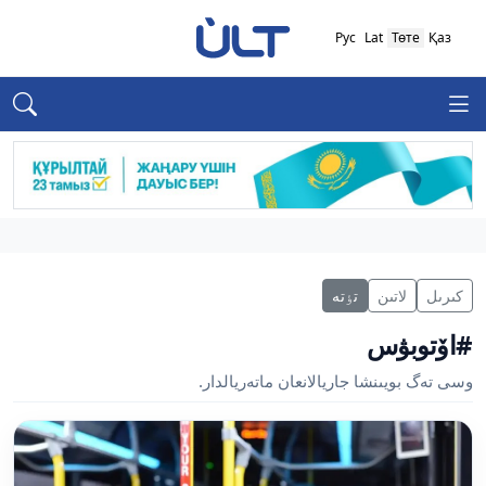
Рус
Lat
Төте
Қаз
كىرىل
لاتىن
تٶتە
#اۆتوبۋس
وسى تەگ بويىنشا جاريالانعان ماتەريالدار.