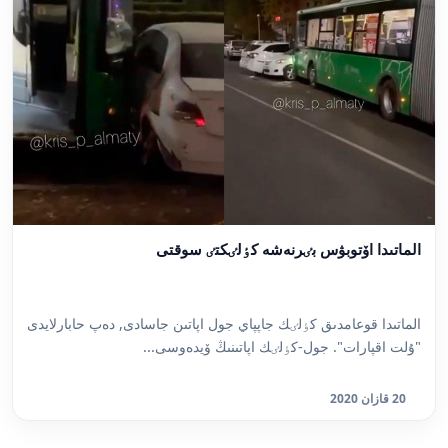
الماتىدا اۆتوبۋس بٸرنەشە كٶلٸكتٸ سوقتى
الماتىدا قوعامدىق كٶلٸك جاپپاي جول اپاتىن جاسادى, دەپ حابارلايدى
"ۇلت اقپارات". جول-كٶلٸك اپاتىنىڭ ۆيدەوسى...
20 قازان 2020