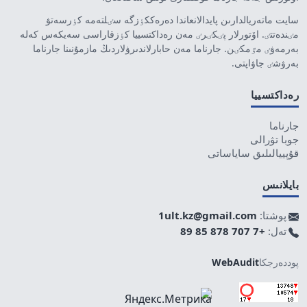
سايت ماتەريالدارىن پايدالانعاندا دەرەككٶزگە سٸلتەمە كٶرسەتۋ
مٸندەتتٸ. اۆتورلار پٸكٸرٸ مەن رەداكتسييا كٶزقاراسى سەيكەس كەلە
بەرمەۋٸ مٷمكٸن. جارناما مەن حابارلاندىرۋلاردىڭ مازمۇنىنا جارناما
بەرۋشٸ جاۋاپتى.
رەداكتسييا
جارناما
جوبا تۋرالى
قۇپييالىلىق ساياساتى
بايلانىس
پوشتا:
1ult.kz@gmail.com
تەل:
+7 707 878 85 89
پوددەرجكا
WebAudit