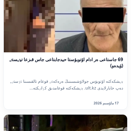
69 جاستاعى ەر ادام اۆتوبۋستا حيدجابتاعى جاس قىزعا تيٸستٸ
(ۆيدەو)
بٸشكەكتە اۆتوبۋس جولاۋشىسىنىڭ ەرەكەتٸ قوعام تالقىسىنا تٷستٸ,
دەپ حابارلايدى ult.kz. بٸشكەكتە قوعامدىق كٶلٸكتە...
17 ماۋسىم 2026