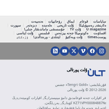
ساياسات
قوعام
ايماق
رۋحانييات
ەدەبيەت
ەكٸنشٸ رەسپۋبليكا
ۇلت تاريحى
ەلەمدە
دىزەتەر
سپورت
U magazine
ۇلت TV
جۇمىسشى ماماندىقتار جىلى!
اقساۋىت
ەكونوميكا جەنە بيزنەس
قىلمىس
ۇلت ايناسى
پوستtimes
ۇلت وبەكتيۆ
ايتىلدى - ورىندالدى!
ٶزەكتٸ
ۇلت پورتالى
قۇرىلتايشى: «Tengri Gold» جشس
2012-2026 © ۇلت پورتالى
قر اقپارات جەنە قوعامدىق دامۋ مينيسترلٸگٸ اقپارات كوميتەتٸنٸڭ
№KZ71VPY00084887 كۋەلٸگٸ بەرٸلگەن.
اۆتورلىق جەنە جارناما قۇقىقتارى تولىق ساقتالعان.