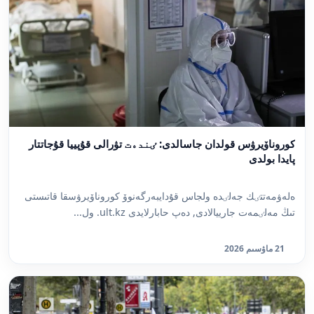
كوروناۆيرۋس قولدان جاسالدى: ٸندەت تۋرالى قۇپييا قۇجاتتار
پايدا بولدى
ەلەۋمەتتٸك جەلٸدە ولجاس قۇدايبەرگەنوۆ كوروناۆيرۋسقا قاتىستى
تىڭ مەلٸمەت جارييالادى, دەپ حابارلايدى ult.kz. ول...
21 ماۋسىم 2026