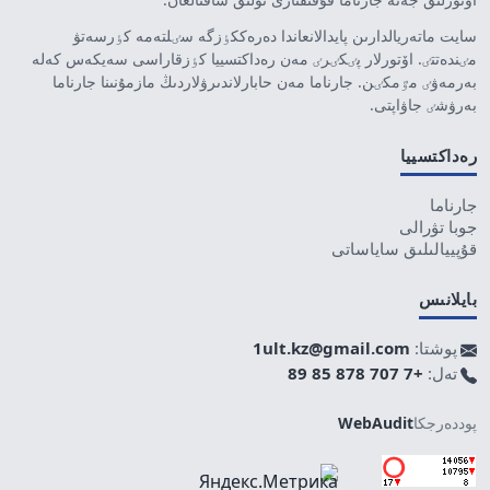
سايت ماتەريالدارىن پايدالانعاندا دەرەككٶزگە سٸلتەمە كٶرسەتۋ
مٸندەتتٸ. اۆتورلار پٸكٸرٸ مەن رەداكتسييا كٶزقاراسى سەيكەس كەلە
بەرمەۋٸ مٷمكٸن. جارناما مەن حابارلاندىرۋلاردىڭ مازمۇنىنا جارناما
بەرۋشٸ جاۋاپتى.
رەداكتسييا
جارناما
جوبا تۋرالى
قۇپييالىلىق ساياساتى
بايلانىس
پوشتا:
1ult.kz@gmail.com
تەل:
+7 707 878 85 89
پوددەرجكا
WebAudit