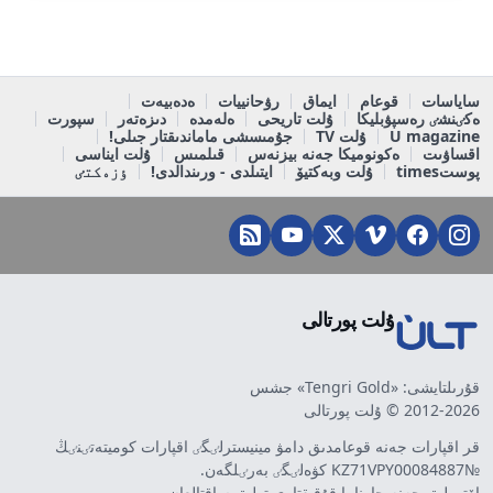
ساياسات
قوعام
ايماق
رۋحانييات
ەدەبيەت
ەكٸنشٸ رەسپۋبليكا
ۇلت تاريحى
ەلەمدە
دىزەتەر
سپورت
U magazine
ۇلت TV
جۇمىسشى ماماندىقتار جىلى!
اقساۋىت
ەكونوميكا جەنە بيزنەس
قىلمىس
ۇلت ايناسى
پوستtimes
ۇلت وبەكتيۆ
ايتىلدى - ورىندالدى!
ٶزەكتٸ
ۇلت پورتالى
قۇرىلتايشى: «Tengri Gold» جشس
2012-2026 © ۇلت پورتالى
قر اقپارات جەنە قوعامدىق دامۋ مينيسترلٸگٸ اقپارات كوميتەتٸنٸڭ
№KZ71VPY00084887 كۋەلٸگٸ بەرٸلگەن.
اۆتورلىق جەنە جارناما قۇقىقتارى تولىق ساقتالعان.