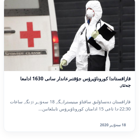
قازاقستاندا كوروناۆيرۋس جۇقتىرعاندار سانى 1630 ادامعا
جەتتٸ
قازاقستان دەنساۋلىق ساقتاۋ مينيسترلٸگٸ 18 سەۋٸر تٷنگٸ ساعات
22:30-دا تاعى 15 ادامنان كوروناۆيرۋس تابىلعانىن...
18 سەۋٸر 2020