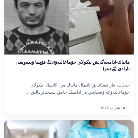
مانياك-ادامجەگٸش نيكولاي جۇماعاليەۆتٸڭ قۇپييا ۆيدەوسى
تارادى (ۆيدەو)
جەلٸدە قازاقستاندىق تانىمال مانياك ەرٸ كاننيبال نيكولاي
جۇماعاليەۆكە ۇقسايتىن ەر ادامنىڭ جابىق پسيحياترييالىق...
14 شٸلدە 2026