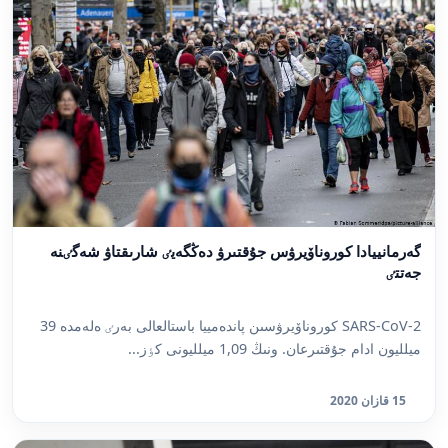
گەرمانييادا كوروناۆيرۋس جۇقتىرۋ دەڭگەيٸ شارىقتاۋ شەگٸنە
جەتتٸ
SARS-CoV-2 كوروناۆيرۋسىن پاندەمييا باستالعالى بەرٸ ەلەمدە 39
ميلليون ادام جۇقتىرعان. ونىڭ 1,09 ميلليونى كٶز...
15 قازان 2020