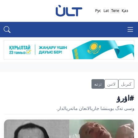
Рус
Lat
Төте
Қаз
كىرىل
لاتىن
تٶتە
#اۋرۋ
وسى تەگ بويىنشا جاريالانعان ماتەريالدار.