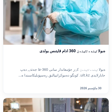
ەبولا ٸندەتٸنەن 360 ادام قايتىس بولدى
ەبولا ٸندەتٸنەن كٶز جۇمعاندار سانى 360-قا جەتتٸ, دەپ
حابارلايدى ult.kz. كونگو دەموكراتييالىق رەسپۋبليكاسىندا ە...
30 ماۋسىم 2026