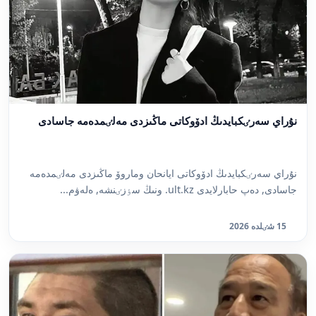
نۇراي سەرٸكبايدىڭ ادۆوكاتى ماڭىزدى مەلٸمدەمە جاسادى
نۇراي سەرٸكبايدىڭ ادۆوكاتى ايانحان وماروۆ ماڭىزدى مەلٸمدەمە
جاسادى, دەپ حابارلايدى ult.kz. ونىڭ سٶزٸنشە, ەلەۋم...
15 شٸلدە 2026