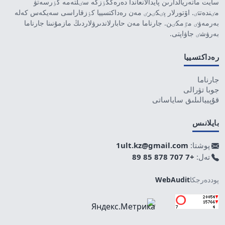
سايت ماتەريالدارىن پايدالانعاندا دەرەككٶزگە سٸلتەمە كٶرسەتۋ
مٸندەتتٸ. اۆتورلار پٸكٸرٸ مەن رەداكتسييا كٶزقاراسى سەيكەس كەلە
بەرمەۋٸ مٷمكٸن. جارناما مەن حابارلاندىرۋلاردىڭ مازمۇنىنا جارناما
بەرۋشٸ جاۋاپتى.
رەداكتسييا
جارناما
جوبا تۋرالى
قۇپييالىلىق ساياساتى
بايلانىس
پوشتا:
1ult.kz@gmail.com
تەل:
+7 707 878 85 89
پوددەرجكا
WebAudit