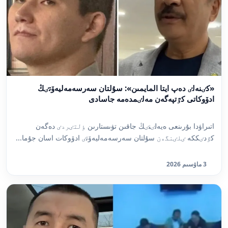
«كٸنەلٸ دەپ ايتا المايمىن»: سۇلتان سەرسەمەليەۆتٸڭ
ادۆوكاتى كٷتپەگەن مەلٸمدەمە جاسادى
اتىراۋدا بۇرىنعى ەيەلٸنٸڭ جاقىن تۋىستارىن ٶلتٸردٸ دەگەن
كٷدٸككە ٸلٸنگەن سۇلتان سەرسەمەليەۆتٸ ادۆوكات اسان جۇما...
3 ماۋسىم 2026