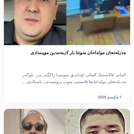
ەدٸلەتحان مولداحان سوتتا بار كٸنەسٸن مويىندادى
الماتى قالاسىنىڭ المالى اۋداندىق سوتىندا زاڭگەر ەرٸ بلوگەر
ەدٸلەتحان مولداحانعا قاتىستى سوت پروتسەسٸ باستالدى....
1 ماۋسىم 2026