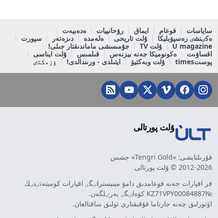
ساياسات
قوعام
ايماق
رۋحانييات
ەدەبيەت
ەكٸنشٸ رەسپۋبليكا
ۇلت تاريحى
ەلەمدە
دىزەتەر
سپورت
U magazine
ۇلت TV
جۇمىسشى ماماندىقتار جىلى!
اقساۋىت
ەكونوميكا جەنە بيزنەس
قىلمىس
ۇلت ايناسى
پوستtimes
ۇلت وبەكتيۆ
ايتىلدى - ورىندالدى!
ٶزەكتٸ
ۇلت پورتالى
قۇرىلتايشى: «Tengri Gold» جشس
2012-2026 © ۇلت پورتالى
قر اقپارات جەنە قوعامدىق دامۋ مينيسترلٸگٸ اقپارات كوميتەتٸنٸڭ
№KZ71VPY00084887 كۋەلٸگٸ بەرٸلگەن.
اۆتورلىق جەنە جارناما قۇقىقتارى تولىق ساقتالعان.