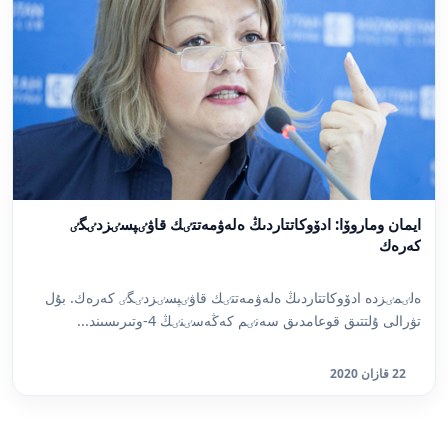
ايمان وماروۆا: ادۆوكاتتاردىڭ ەلەۋمەتتٸك قاۋٸپسٸزدٸگٸ
كەرەك
ەلٸمٸزدە ادۆوكاتتاردىڭ ەلەۋمەتتٸك قاۋٸپسٸزدٸگٸ كەرەك. بۇل
تۋرالى ۇلتتىق قوعامدىق سەنٸم كەڭەسٸنٸڭ 4-وتىرىسىند...
22 قازان 2020