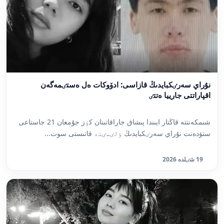
نۇراي سەرٸكبايدىڭ قازاسى: ادۆوكات ەل ەستٸمەگەن
اقپاراتتى جارييا ەتتٸ
شىمكەنتتە قاڭتار ايىندا پىشاق جاراقاتىنان كٶز جۇمعان 21 جاستاعى
ستۋدەنت نۇراي سەرٸكبايدىڭ ٶلٸمٸنە قاتىستى سوت...
19 شٸلدە 2026