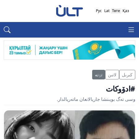
Рус
Lat
Төте
Қаз
كىرىل
لاتىن
تٶتە
#ادۆوكات
وسى تەگ بويىنشا جاريالانعان ماتەريالدار.