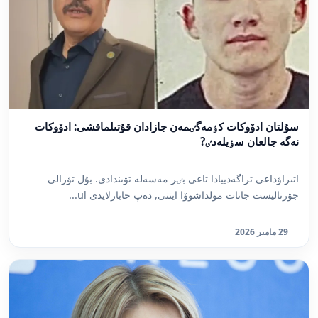
سۇلتان ادۆوكات كٶمەگٸمەن جازادان قۇتىلماقشى: ادۆوكات
نەگە جالعان سٶيلەدٸ?
اتىراۋداعى تراگەدييادا تاعى بٸر مەسەلە تۋىندادى. بۇل تۋرالى
جۋرناليست جانات مولداشوۆا ايتتى, دەپ حابارلايدى ul...
29 مامىر 2026