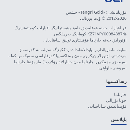
قۇرىلتايشى: «Tengri Gold» جشس
2012-2026 © ۇلت پورتالى
قر اقپارات جەنە قوعامدىق دامۋ مينيسترلٸگٸ اقپارات كوميتەتٸنٸڭ
№KZ71VPY00084887 كۋەلٸگٸ بەرٸلگەن.
اۆتورلىق جەنە جارناما قۇقىقتارى تولىق ساقتالعان.
سايت ماتەريالدارىن پايدالانعاندا دەرەككٶزگە سٸلتەمە كٶرسەتۋ
مٸندەتتٸ. اۆتورلار پٸكٸرٸ مەن رەداكتسييا كٶزقاراسى سەيكەس كەلە
بەرمەۋٸ مٷمكٸن. جارناما مەن حابارلاندىرۋلاردىڭ مازمۇنىنا جارناما
بەرۋشٸ جاۋاپتى.
رەداكتسييا
جارناما
جوبا تۋرالى
قۇپييالىلىق ساياساتى
بايلانىس