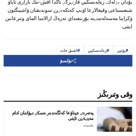
بۇدان بٶلەك, زەلەنسكيي قازٸرگٸ تاڭدا اقش-تىڭ نازارى تاياۋ
شىعىستاعى وقيعالارعا اۋىپ كەتكەنٸن, سوندىقتان ۆاشينگتون
ۋكراينا مەسەلەسٸنە بۇرىنعىداي تەرەڭ ارالاسا الماي وتىرعانىن
ايتتى.
پۋتين
زەلەنسكيي
اشىق حات
بۆلىسۋ
وقى وتىرىڭىز
پەتەردٸ جيناۋعا كەلگەندەر ەسكٸ ديۆاننان ادام
مەيٸتٸن تاپتى
ەلەمدە