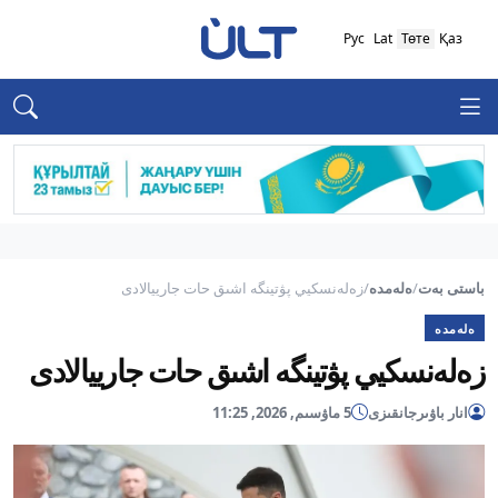
Рус
Lat
Төте
Қаз
باستى بەت
/
ەلەمدە
/
زەلەنسكيي پۋتينگە اشىق حات جارييالادى
ەلەمدە
زەلەنسكيي پۋتينگە اشىق حات جارييالادى
انار باۋىرجانقىزى
5 ماۋسىم, 2026, 11:25