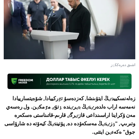
اشىق دەرەككٶز
زەلەنسكييدٸڭ ايتۋىنشا, كەزدەسۋ تٷركييادا, شۆەيتسارييادا
نەمەسە اراب ەلدەرٸنٸڭ بٸرٸندە ٶتۋٸ مٷمكٸن. ول رەسەي
مەن ۋكراينا اراسىنداعى قازٸرگٸ قارىم-قاتىناستى ەسكەرە
وتىرىپ, "ٶزٸنٸڭ مەسكەۋدە دە, پۋتيننٸڭ كيەۆتە دە شارۋاسى
جوق" ەكەنٸن ايتتى.