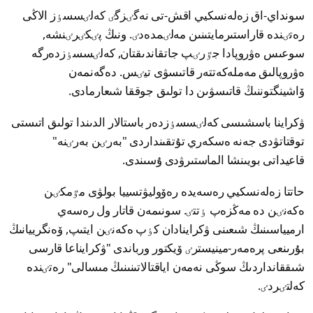
سونداي-اق زەلەنسكيي اقش-تى نەگٸزگٸ كەلٸسسٶز الاڭى
رەتٸندە قاراستىرمايتىنىن مەلٸمدەدٸ. ونىڭ پٸكٸرٸنشە,
سوعىس ەۋروپادا جٷرٸپ جاتقاندىقتان, كەلٸسسٶزدەرگە
ەۋروپالىق مەملەكەتتەر قاتىسۋى تيٸس. دەگەنمەن
ۆاشينگتوننىڭ قاتىسۋىن دا تولىق جوققا شىعارمادى.
ۋكراينا باسشىسى كەلٸسسٶزدەر باستالار الدىندا تولىق اتىستى
توقتاتۋدى جەنە ەسكەري تۇتقىنداردى "بەرٸن بەرٸنە"
قاعيداتى بويىنشا الماستىرۋدى ۇسىندى.
حاتتا زەلەنسكيي رەسەيدە رەۆوليۋتسييا بولۋى مٷمكٸن
ەكەنٸن دە مەڭزەپ ٶتتٸ. سونىمەن قاتار ول رەسەي
ارميياسىنىڭ شىعىنى ۋكراينادان كٶپ ەكەنٸن ايتىپ, ۆەنگرييانىڭ
بۇرىنعى پرەمەر-مينيسترٸ ۆيكتور ورباندى "ۋكرايناعا قارسى
شىققانداردىڭ سوڭى نەمەن اياقتالاتىنىنىڭ مىسالى" رەتٸندە
كەلتٸردٸ.