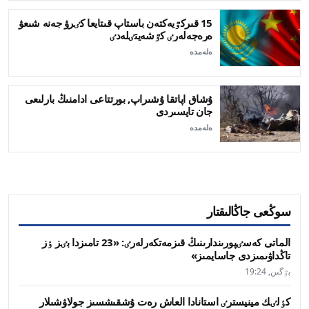
15 قىركٷيەكتەن باستاپ قىتايعا كٸرۋ جەنە شىعۋ
ەرەجەلەرٸ كٷشەيتٸلەدٸ
ەلەمدە
ۇشاق اپاتقا ۇشىراپ, بورتتاعى ادامنىڭ بارلىعى
جان تاپسىردى
ەلەمدە
سوڭعى جاڭالىقتار
الماتى كەسٸپورىندارىنىڭ قىزمەتكەرلەرٸ: «23 تامىزدا بٸز ٶز
تاڭداۋىمىزدى جاسايمىز»
بٷگىن, 19:24
كٶلٸك مينيسترٸ استانادا العاش رەت ۇشقىشسىز جولاۋشىلار