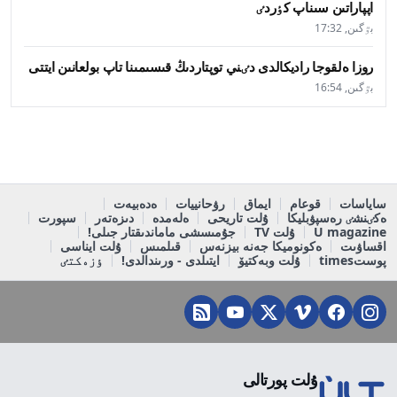
اپپاراتىن سىناپ كٶردٸ
بٷگىن, 17:32
روزا ەلقوجا راديكالدى دٸني توپتاردىڭ قىسىمىنا تاپ بولعانىن ايتتى
بٷگىن, 16:54
ساياسات
قوعام
ايماق
رۋحانييات
ەدەبيەت
ەكٸنشٸ رەسپۋبليكا
ۇلت تاريحى
ەلەمدە
دىزەتەر
سپورت
U magazine
ۇلت TV
جۇمىسشى ماماندىقتار جىلى!
اقساۋىت
ەكونوميكا جەنە بيزنەس
قىلمىس
ۇلت ايناسى
پوستtimes
ۇلت وبەكتيۆ
ايتىلدى - ورىندالدى!
ٶزەكتٸ
ۇلت پورتالى