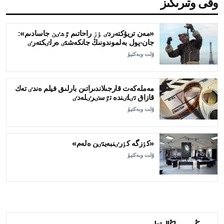
وقى وتىرىڭىز
«مەن تريۋكتەردٸ ٶز راحاتىم ٷشٸن جاسادىم»:
جان-پول بەلموندونىڭ جانكەشتٸ ەرلٸكتەرٸ
ۇلت وبەكتيۆ
مەملەكەت قارجىلاندىراتىن بارلىق فيلم ەندٸ تەك
قازاق تٸلٸندە تٷسٸرٸلەدٸ
ۇلت وبەكتيۆ
«كٶزگە كٶرٸنبەيتٸن ەلەم»
ۇلت وبەكتيۆ