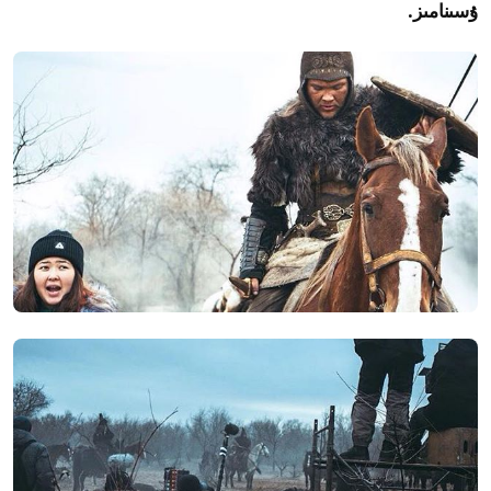
ۇسىنامىز.