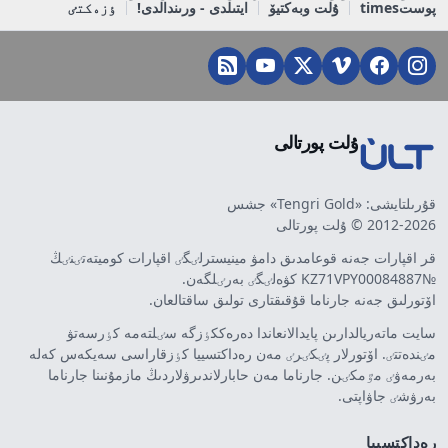
پوستtimes
ۇلت وبەكتيۆ
ايتىلدى - ورىندالدى!
ٶزەكتٸ
ۇلت پورتالى
قۇرىلتايشى: «Tengri Gold» جشس
2012-2026 © ۇلت پورتالى
قر اقپارات جەنە قوعامدىق دامۋ مينيسترلٸگٸ اقپارات كوميتەتٸنٸڭ
№KZ71VPY00084887 كۋەلٸگٸ بەرٸلگەن.
اۆتورلىق جەنە جارناما قۇقىقتارى تولىق ساقتالعان.
سايت ماتەريالدارىن پايدالانعاندا دەرەككٶزگە سٸلتەمە كٶرسەتۋ
مٸندەتتٸ. اۆتورلار پٸكٸرٸ مەن رەداكتسييا كٶزقاراسى سەيكەس كەلە
بەرمەۋٸ مٷمكٸن. جارناما مەن حابارلاندىرۋلاردىڭ مازمۇنىنا جارناما
بەرۋشٸ جاۋاپتى.
رەداكتسييا