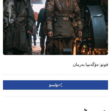
فوتو:
ەۆگەنييا بەرمان
بۆلىسۋ