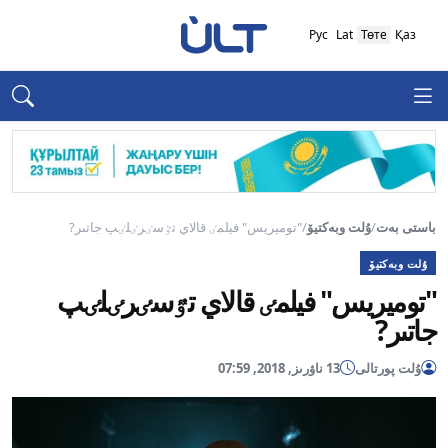
Рус
Lat
Төте
Қаз
باستى بەت
/
ۇلت وبەكتيۆ
/
"توميريس" فيلمٸ قالاي تٷسٸرٸلٸپ جاتىر?
ۇلت وبەكتيۆ
"توميريس" فيلمٸ قالاي تٷسٸرٸلٸپ
جاتىر?
ۇلت پورتالى
13 ناۋرىز, 2018, 07:59