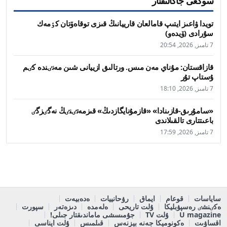
سوڭعى جاڭالىقتار
تويدا ۋاعىز ايتىپ قامالعان قارييانىڭ قىزى توقاەۆتان كٶمەك
سۇرادى (ۆيدەو)
7 تامىز, 2026, 20:54
قازاقستان: مۇناي مەن مىس. ورتالىق ازييانى شىن مەنٸندە كٸم
ۇستاپ تۇر
7 تامىز, 2026, 18:10
«سامۇرىق-قازىنادا» «قازمۇنايگازدىڭ» قىزمەتٸنٸڭ نەگٸزگٸ
باعىتتارى تالقىلاندى
7 تامىز, 2026, 17:59
ساياسات
قوعام
ايماق
رۋحانييات
ەدەبيەت
ەكٸنشٸ رەسپۋبليكا
ۇلت تاريحى
ەلەمدە
دىزەتەر
سپورت
U magazine
ۇلت TV
جۇمىسشى ماماندىقتار جىلى!
اقساۋىت
ەكونوميكا جەنە بيزنەس
قىلمىس
ۇلت ايناسى