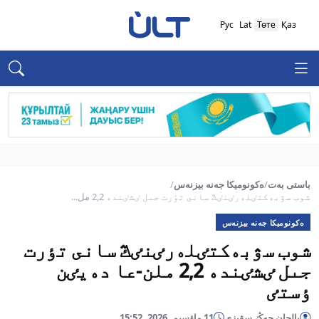
Рус
Lat
Төте
Қаз
باستى بەت
/
ەكونوميكا جەنە بيزنەس
/
شوب سۋبەكتٸلەرٸنٸڭ سانى تٶرت جىل ٸشٸندە 2,2 مل...
ەكونوميكا جەنە بيزنەس
شوب سۋبەكتٸلەرٸنٸڭ سانى تٶرت
جىل ٸشٸندە 2,2 ملن-عا دەيٸن
ٶستٸ
بالجان جەڭٸسقىزى
11 ماۋسىم, 2026, 15:52