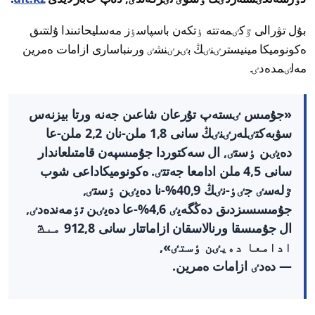
بۇل تۋرالى ٷكٸمەتتە ٶتكەن باسپاسٶز مەسليحاتىندا ۇلتتىق
ەكونوميكا مينيسترٸنٸڭ بٸرٸنشٸ ورىنباسارى ازامات ەمرين
مەلٸمدەدٸ.
«جۇمىس ٸستەپ تۇرعان شاعىن جەنە ورتا بيزنەس
سۋبەكتٸلەرٸنٸڭ سانى 1,8 ملن-نان 2,2 ملن-عا
دەيٸن ٶستٸ, ال سەكتوردا جۇمىسپەن قامتىلعاندار
سانى 4,5 ملن ادامعا جەتتٸ. ەكونوميكاداعى شوب
ٷلەسٸ جٸٶ-نٸڭ 40,9%-نا دەيٸن ٶستٸ,
جۇمىسسىزدىق دەڭگەيٸ 4,6%-عا دەيٸن تٶمەندەدٸ,
ال جۇمىسقا ورنالاسقان ازاماتتار سانى 912,8 مىڭ
ادامعا دەيٸن ٶستٸ»,
— دەدٸ ازامات ەمرين.