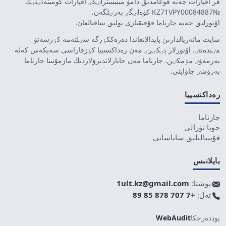
قر اقپارات جەنە قوعامدىق دامۋ مينيسترلٸگٸ اقپارات كوميتەتٸنٸڭ
№KZ71VPY00084887 كۋەلٸگٸ بەرٸلگەن.
اۆتورلىق جەنە جارناما قۇقىقتارى تولىق ساقتالعان.
سايت ماتەريالدارىن پايدالانعاندا دەرەككٶزگە سٸلتەمە كٶرسەتۋ
مٸندەتتٸ. اۆتورلار پٸكٸرٸ مەن رەداكتسييا كٶزقاراسى سەيكەس كەلە
بەرمەۋٸ مٷمكٸن. جارناما مەن حابارلاندىرۋلاردىڭ مازمۇنىنا جارناما
بەرۋشٸ جاۋاپتى.
رەداكتسييا
جارناما
جوبا تۋرالى
قۇپييالىلىق ساياساتى
بايلانىس
پوشتا:
1ult.kz@gmail.com
تەل:
+7 707 878 85 89
پوددەرجكا
WebAudit