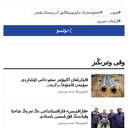
شوب
ەلەۋمەتتٸك-ەكونوميكالىق كٶرسەتكٸشتەر
ازامات ەمرين
بۆلىسۋ
وقى وتىرىڭىز
قايتارىلعان اكتيۆتەر سقو-داعى اۋىلداردى
سۋمەن قامتۋعا بٶلٸندٸ
ەكونوميكا جەنە بيزنەس
«قازاقمىس» قازاقستانداعى ەڭ تەرەڭ شاحتا
وقپانىنىڭ قۇرىلىسىن باستادى
ەكونوميكا جەنە بيزنەس