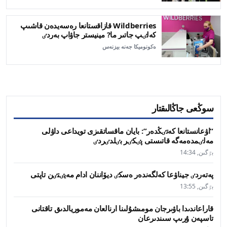
Wildberries قازاقستانعا رەسەيدەن قاشىپ
كەلٸپ جاتىر ما? مينيستر جاۋاپ بەردٸ
ەكونوميكا جەنە بيزنەس
سوڭعى جاڭالىقتار
“اۋعانستانعا كەتٸڭدەر”: بايان ماقساتقىزى تويداعى داۋلى
مەلٸمدەمەگە قاتىستى پٸكٸر بٸلدٸردٸ
بٷگىن, 14:34
پەتەردٸ جيناۋعا كەلگەندەر ەسكٸ ديۆاننان ادام مەيٸتٸن تاپتى
بٷگىن, 13:55
قاراعاندىدا باۋىرجان مومىشۇلىنا ارنالعان مەموريالدىق تاقتانى
تاسپەن ۇرىپ سىندىرعان