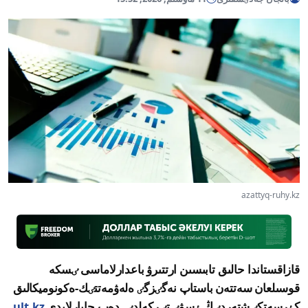
azattyq-ruhy.kz
قازاقستاندا حالىق تابىسىن ارتتىرۋ باعدارلاماسى ٸسكە
قوسىلعان سەتتەن باستاپ نەگٸزگٸ ەلەۋمەتتٸك-ەكونوميكالىق
كٶرسەتكٸشتەردٸڭ ٶسۋٸ تٸركەلدٸ, دەپ حابارلايدى
ult.kz
.