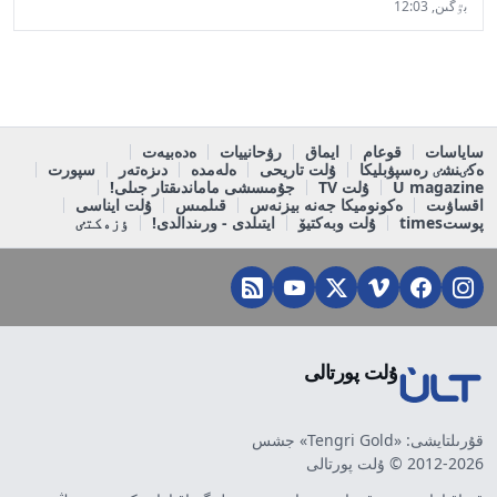
بٷگىن, 12:03
ساياسات
قوعام
ايماق
رۋحانييات
ەدەبيەت
ەكٸنشٸ رەسپۋبليكا
ۇلت تاريحى
ەلەمدە
دىزەتەر
سپورت
U magazine
ۇلت TV
جۇمىسشى ماماندىقتار جىلى!
اقساۋىت
ەكونوميكا جەنە بيزنەس
قىلمىس
ۇلت ايناسى
پوستtimes
ۇلت وبەكتيۆ
ايتىلدى - ورىندالدى!
ٶزەكتٸ
ۇلت پورتالى
قۇرىلتايشى: «Tengri Gold» جشس
2012-2026 © ۇلت پورتالى