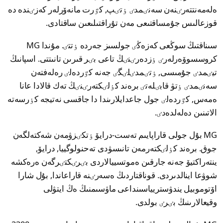
ەلەمەنتتەرٸنەن سەنٸمدٸ ٶتٸپ, كٷرت مانەۆرلەر كەزٸندە دە
قوزعالىس جۇمساقتىعى مەن تۇراقتىلىعىن ساقتادى.
سىناقتىڭ سوڭعى كەزەڭٸ جولسىز جەردە ٶتتٸ. مۇندا MG
كروسسوۆەرلەرٸ ٶزدەرٸنٸڭ تاعى بٸر قىرىن تانىتتى. اسپانىڭ
تيٸمدٸ جۇمىسى, ٶتٸمدٸلٸگٸ جەنە كٷردەلٸ رەلەفتەن
سەنٸمدٸ ٶتۋ قابٸلەتٸ برەند كٶلٸكتەرٸنٸڭ تەك قالادا عانا
ەمەس, كٷردەلٸ جول جاعدايلارىندا دا جاقسى نەتيجە كٶرسەتە
الاتىنىن دەلەلدەدٸ.
MG بۇل جولى قاراپايىم تەست-درايۆ ٶتكٸزۋمەن شەكتەلگەن
جوق. برەند كٶلٸكتەرمەن تانىسۋدى تەحنولوگييا, درايۆ,
ينتەراكتيۆ جەنە جارقىن ەموتسييالاردى بٸرٸكتٸرگەن ەرەكشە
شوۋعا اينالدىردى. قوناقتاردىڭ ەسەرٸنە قاراعاندا, بۇل شارا
اۆتوموبيل يندۋستريياسىنداعى ماۋسىمنىڭ ەڭ ايتۋلى
وقيعالارىنىڭ بٸرٸ بولدى.