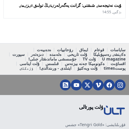
ۇبت نەتيجەسٸ شىقتى: گرانت يەگەرلەرٸنٸڭ تولىق تٸزٸمٸ
بٷگىن, 14:55
ساياسات
قوعام
ايماق
رۋحانييات
ەدەبيەت
ەكٸنشٸ رەسپۋبليكا
ۇلت تاريحى
ەلەمدە
دىزەتەر
سپورت
U magazine
ۇلت TV
جۇمىسشى ماماندىقتار جىلى!
اقساۋىت
ەكونوميكا جەنە بيزنەس
قىلمىس
ۇلت ايناسى
پوستtimes
ۇلت وبەكتيۆ
ايتىلدى - ورىندالدى!
ٶزەكتٸ
ۇلت پورتالى
قۇرىلتايشى: «Tengri Gold» جشس