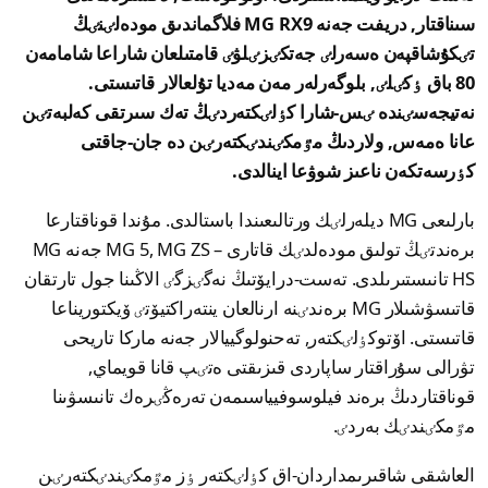
سىناقتار, دريفت جەنە MG RX9 فلاگماندىق مودەلٸنٸڭ
تٸكۇشاقپەن ەسەرلٸ جەتكٸزٸلۋٸ قامتىلعان شاراعا شامامەن
80 باق ٶكٸلٸ, بلوگەرلەر مەن مەديا تۇلعالار قاتىستى.
نەتيجەسٸندە ٸس-شارا كٶلٸكتەردٸڭ تەك سىرتقى كەلبەتٸن
عانا ەمەس, ولاردىڭ مٷمكٸندٸكتەرٸن دە جان-جاقتى
كٶرسەتكەن ناعىز شوۋعا اينالدى.
بارلىعى MG ديلەرلٸك ورتالىعىندا باستالدى. مۇندا قوناقتارعا
برەندتٸڭ تولىق مودەلدٸك قاتارى – MG 5, MG ZS جەنە MG
HS تانىستىرىلدى. تەست-درايۆتىڭ نەگٸزگٸ الاڭىنا جول تارتقان
قاتىسۋشىلار MG برەندٸنە ارنالعان ينتەراكتيۆتٸ ۆيكتوريناعا
قاتىستى. اۆتوكٶلٸكتەر, تەحنولوگييالار جەنە ماركا تاريحى
تۋرالى سۇراقتار ساپاردى قىزىقتى ەتٸپ قانا قويماي,
قوناقتاردىڭ برەند فيلوسوفيياسىمەن تەرەڭٸرەك تانىسۋىنا
مٷمكٸندٸك بەردٸ.
العاشقى شاقىرىمداردان-اق كٶلٸكتەر ٶز مٷمكٸندٸكتەرٸن