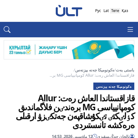
Рус
Lat
Төте
Қаз
باستى بەت
/
ەكونوميكا جەنە بيزنەس
/
قازاقستاندا العاش رەت: Allur كومپانيياسى MG بر...
ەكونوميكا جەنە بيزنەس
قازاقستاندا العاش رەت: Allur
كومپانيياسى MG برەندٸن فلاگماندىق
كٶلٸكتٸ تٸكۇشاقپەن جەتكٸزۋ ارقىلى
ەرەكشە تانىستىردى
بالجان جەڭٸسقىزى
12 ماۋسىم, 2026, 14:53