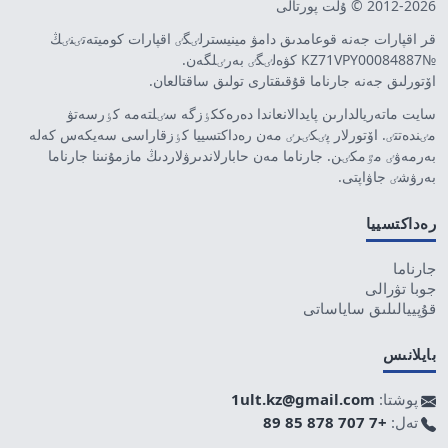
2012-2026 © ۇلت پورتالى
قر اقپارات جەنە قوعامدىق دامۋ مينيسترلٸگٸ اقپارات كوميتەتٸنٸڭ
№KZ71VPY00084887 كۋەلٸگٸ بەرٸلگەن.
اۆتورلىق جەنە جارناما قۇقىقتارى تولىق ساقتالعان.
سايت ماتەريالدارىن پايدالانعاندا دەرەككٶزگە سٸلتەمە كٶرسەتۋ
مٸندەتتٸ. اۆتورلار پٸكٸرٸ مەن رەداكتسييا كٶزقاراسى سەيكەس كەلە
بەرمەۋٸ مٷمكٸن. جارناما مەن حابارلاندىرۋلاردىڭ مازمۇنىنا جارناما
بەرۋشٸ جاۋاپتى.
رەداكتسييا
جارناما
جوبا تۋرالى
قۇپييالىلىق ساياساتى
بايلانىس
پوشتا:
1ult.kz@gmail.com
تەل:
+7 707 878 85 89