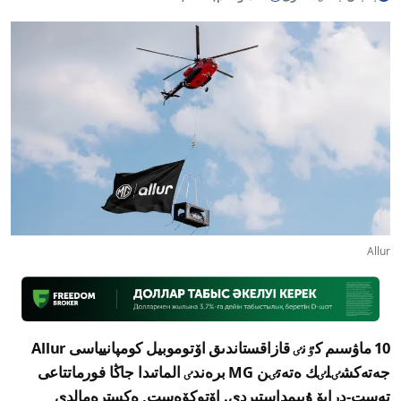
Allur
10 ماۋسىم كٷنٸ قازاقستاندىق اۆتوموبيل كومپانيياسى Allur
جەتەكشٸلٸك ەتەتٸن MG برەندٸ الماتىدا جاڭا فورماتتاعى
تەست-درايۆ ۇيىمداستىردى. اۆتوكۆەست, ەكسترەمالدى