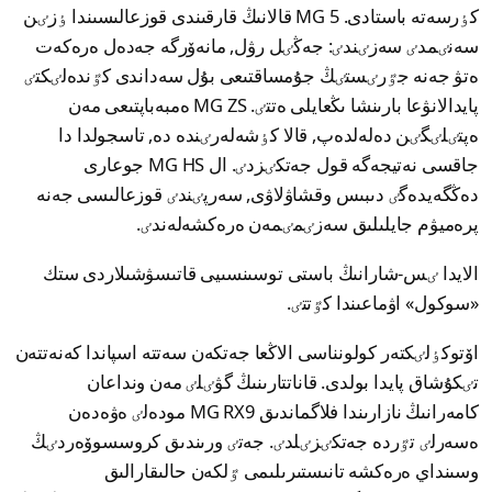
كٶرسەتە باستادى. MG 5 قالانىڭ قارقىندى قوزعالىسىندا ٶزٸن
سەنٸمدٸ سەزٸندٸ: جەڭٸل رۋل, مانەۆرگە جەدەل ەرەكەت
ەتۋ جەنە جٷرٸستٸڭ جۇمساقتىعى بۇل سەداندى كٷندەلٸكتٸ
پايدالانۋعا بارىنشا ىڭعايلى ەتتٸ. MG ZS ەمبەباپتىعى مەن
ەپتٸلٸگٸن دەلەلدەپ, قالا كٶشەلەرٸندە دە, تاسجولدا دا
جاقسى نەتيجەگە قول جەتكٸزدٸ. ال MG HS جوعارى
دەڭگەيدەگٸ دىبىس وقشاۋلاۋى, سەرپٸندٸ قوزعالىسى جەنە
پرەميۋم جايلىلىق سەزٸمٸمەن ەرەكشەلەندٸ.
الايدا ٸس-شارانىڭ باستى توسىنسىيى قاتىسۋشىلاردى ستك
«سوكول» اۋماعىندا كٷتتٸ.
اۆتوكٶلٸكتەر كولونناسى الاڭعا جەتكەن سەتتە اسپاندا كەنەتتەن
تٸكۇشاق پايدا بولدى. قاناتتارىنىڭ گۋٸلٸ مەن ونداعان
كامەرانىڭ نازارىندا فلاگماندىق MG RX9 مودەلٸ ەۋەدەن
ەسەرلٸ تٷردە جەتكٸزٸلدٸ. جەتٸ ورىندىق كروسسوۆەردٸڭ
وسىنداي ەرەكشە تانىستىرىلىمى ٷلكەن حالىقارالىق