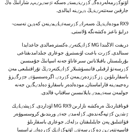
اۆتوكٶرمەلەردەگٸ كٶرٸنٸستٸ ەسكە تٷسٸرٸپ, شارانىڭ ەڭ
جارقىن سەتتەرٸنٸڭ بٸرٸنە اينالدى.
RX9 مودەلٸنٸڭ ەسەرلٸ كٶرسەتٸلٸمٸنەن كەيٸن تەست-
درايۆ ناعىز ەكشەنگە ۇلاستى.
دريفت الاڭىندا MG كٶلٸكتەرٸ ەكسترەمالدى جاعدايدا
سىنالدى. كٷرت باعىت اۋىستىرۋ, جوعارى جىلدامدىقتاعى
بۇرىلىستار, باقىلاناتىن سىرعاناۋ جەنە اسپانىڭ جۇمىسىن
كٶرسەتۋ ارقىلى قاتىسۋشىلار كٶلٸكتەردٸڭ تۇراقتىلىعى مەن
باسقارىلۋىن ٶز كٶزدەرٸمەن كٶردٸ. اگرەسسيۆتٸ جٷرگٸزۋ
رەجيمٸنە قاراماستان, مودەلدەر باسقارۋ دەلدٸگٸن جەنە
جولمەن سەنٸمدٸ بايلانىسىن ساقتاپ قالدى.
قوناقتاردىڭ ەرەكشە نازارىن MG RX9 اۋداردى. كٶپشٸلٸك
ٷشٸن كٷتپەگەندەي, كٶلەمدٸ جەتٸ ورىندىق كروسسوۆەر
قۋاتتىلىق پەن جايلىلىقتان بٶلەك, جوعارى باسقارىلۋ
قاسيەتتەرٸن دە كٶرسەتتٸ. اۆتوكٶلٸك كٷردەلٸ تراسسا