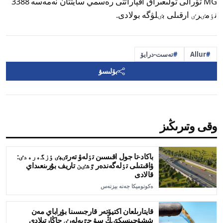
MG تۋرالى تولىعىراق اقپاراتتى رەسمي سايتتان نەمەسە 3388
نٶمٸرٸ ارقىلى بٸلۋگە بولادى.
Allur
تەست-درايۆ
بۆلىسۋ
وقى وتىرىڭىز
باكاد-تا جول اقىسىن تٶلەۋ تەرتٸبٸ ٶزگەرەدٸ:
ۋاقىتىلى تٶلەگەندەر ٷشٸن تاريف بۇرىنعىداي
قالادى
ەكونوميكا جەنە بيزنەس
قايتارىلعان اكتيۆتەر قارجىسىنا بۋراباي مەن
ششۋچينسكتٸڭ سۋ جٷيەلەرٸ جاڭارتىلادى