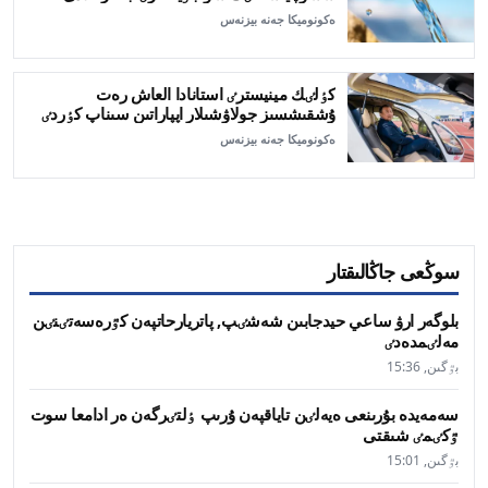
ەكونوميكا جەنە بيزنەس
كٶلٸك مينيسترٸ استانادا العاش رەت
ۇشقىشسىز جولاۋشىلار اپپاراتىن سىناپ كٶردٸ
ەكونوميكا جەنە بيزنەس
سوڭعى جاڭالىقتار
بلوگەر ارۋ ساعي حيدجابىن شەشٸپ, پاتريارحاتپەن كٷرەسەتٸنٸن
مەلٸمدەدٸ
بٷگىن, 15:36
سەمەيدە بۇرىنعى ەيەلٸن تاياقپەن ۇرىپ ٶلتٸرگەن ەر ادامعا سوت
ٷكٸمٸ شىقتى
بٷگىن, 15:01