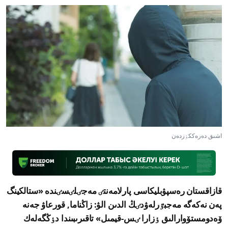
اشىق دەرەككٶزدەن
قازاقستان رەسپۋبليكاسى پارلامەنتٸ مەجٸلٸسٸندە «ستالكينگ
پەن نەكەگە مەجبٷرلەۋدٸڭ الدىن الۋ: زاڭناما, قورعاۋ جەنە
ۆەدومستۆوارالىق ٶزارا ٸس-قيمىل» تاقىرىبىندا دٶڭگەلەك