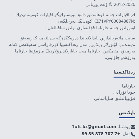
2012-2026 © ۇلت پورتالى
قر اقپارات جەنە قوعامدىق دامۋ مينيسترلٸگٸ اقپارات كوميتەتٸنٸڭ
№KZ71VPY00084887 كۋەلٸگٸ بەرٸلگەن.
اۆتورلىق جەنە جارناما قۇقىقتارى تولىق ساقتالعان.
سايت ماتەريالدارىن پايدالانعاندا دەرەككٶزگە سٸلتەمە كٶرسەتۋ
مٸندەتتٸ. اۆتورلار پٸكٸرٸ مەن رەداكتسييا كٶزقاراسى سەيكەس كەلە
بەرمەۋٸ مٷمكٸن. جارناما مەن حابارلاندىرۋلاردىڭ مازمۇنىنا جارناما
بەرۋشٸ جاۋاپتى.
رەداكتسييا
جارناما
جوبا تۋرالى
قۇپييالىلىق ساياساتى
بايلانىس
پوشتا:
1ult.kz@gmail.com
تەل:
+7 707 878 85 89