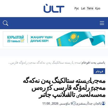
Рус
Lat
Төте
Қаз
باستى بەت
/
قوعام
/
مەجٸلٸستە ستالكينگ پەن نەكەگە مەجبٷرلەۋگە قارس...
قوعام
مەجٸلٸستە ستالكينگ پەن نەكەگە
مەجبٷرلەۋگە قارسى كٷرەس
مەسەلەسٸ تالقىلانىپ جاتىر
بالجان جەڭٸسقىزى
9 ماۋسىم, 2026, 11:00