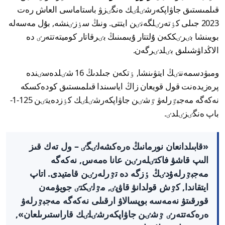
قىلمىستىق جاۋاپكەرشٸلٸك ەنگٸزۋ باستاماسى العاش رەت
2023 جىلى كٶتەرٸلگەنٸن ايتتى. ونىڭ سٶزٸنشە, بۇل مەسەلە
بويىنشا بٸرٸككەن ۇلتتار ۇيىمىنىڭ بٸرقاتار كوميتەتتەرٸ دە
الاڭداۋشىلىق بٸلدٸرگەن.
ومبۋدسمەننٸڭ ايتۋىنشا, ٶتكەن جىلدىڭ 16 شٸلدەسٸندە
پرەزيدەنت قول قويعان زاڭ اياسىندا قىلمىستىق كودەكسكە
نەكەگە مەجبٷرلەۋ ٷشٸن جاۋاپكەرشٸلٸك كٶزدەيتٸن 125-1-
باپ ەنگٸزٸلدٸ.
«قابىلدانعان نورمانىڭ ەرەكشەلٸگٸ – ول تەك قىز
الىپ قاشۋ فاكتٸلەرٸن عانا ەمەس, نەكەگە
مەجبٷرلەۋدٸڭ ٶزگە دە تٷرلەرٸن قامتيدى. اتاپ
ايتقاندا, كٷش قولدانۋ قاۋپٸ, مٷلٸكتٸ جويۋمەن
قورقىتۋ نەمەسە بوپسالاۋ ارقىلى نەكەگە مەجبٷرلەۋ
ەرەكەتتەرٸ ٷشٸن جاۋاپكەرشٸلٸك قاراستىرىلعان»,