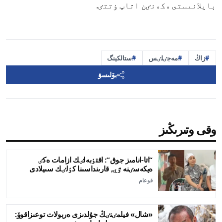
بايلانىستى ەكەنٸن اتاپ ٶتتٸ.
زاڭ
مەجٸلٸس
ستالكينگ
بۆلىسۋ
وقى وتىرىڭىز
“اتا-انامىز جوق”: اقتٶبەلٸك ازامات ەكٸ
ەپكەسٸنە ٷي, قارىنداسىنا كٶلٸك سىيلادى
قوعام
«شال» فيلمٸنٸڭ جۇلدىزى ەربولات توعىزاقوۆ: