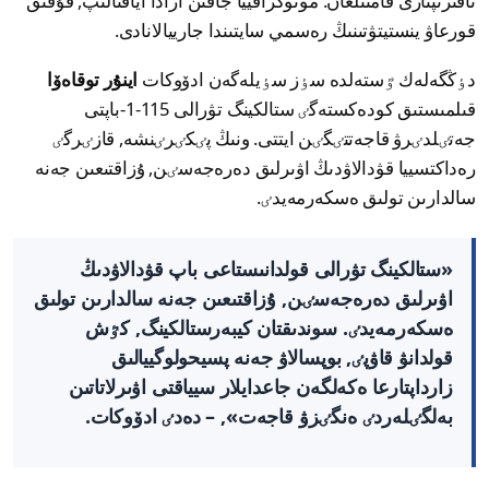
تاقىرىپتارى قامتىلعان. مونوگرافييا جاقىن ارادا اياقتالىپ, قۇقىق
قورعاۋ ينستيتۋتىنىڭ رەسمي سايتىندا جارييالانادى.
دٶڭگەلەك ٷستەلدە سٶز سٶيلەگەن ادۆوكات
اينۇر توقاەۆا
قىلمىستىق كودەكستەگٸ ستالكينگ تۋرالى 115-1-باپتى
جەتٸلدٸرۋ قاجەتتٸگٸن ايتتى. ونىڭ پٸكٸرٸنشە, قازٸرگٸ
رەداكتسييا قۋدالاۋدىڭ اۋىرلىق دەرەجەسٸن, ۇزاقتىعىن جەنە
سالدارىن تولىق ەسكەرمەيدٸ.
«ستالكينگ تۋرالى قولدانىستاعى باپ قۋدالاۋدىڭ
اۋىرلىق دەرەجەسٸن, ۇزاقتىعىن جەنە سالدارىن تولىق
ەسكەرمەيدٸ. سوندىقتان كيبەرستالكينگ, كٷش
قولدانۋ قاۋپٸ, بوپسالاۋ جەنە پسيحولوگييالىق
زارداپتارعا ەكەلگەن جاعدايلار سيياقتى اۋىرلاتاتىن
بەلگٸلەردٸ ەنگٸزۋ قاجەت», – دەدٸ ادۆوكات.