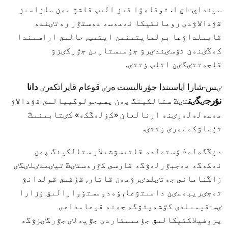
سونداي-اق ا. توقاەۆا قىز الىپ قاشۋ مەن مازاسىز
قۋدالاۋدى رومانتيكا نەمەسە دەستٷر رەتٸندە
قابىلداۋعا بولمايتىنىن ايتىپ, حالىق اراسىندا
كەڭٸنەن تٷسٸندٸرۋ جۇمىستارىن جٷرگٸزۋ
قاجەتتٸگٸن اتاپ ٶتتٸ.
ٸس-شارا اياسىندا جۋرناليست ەرٸ قوعام قايراتكەرٸ
دانا
نۇرجٸگٸت
تٸڭ ستالكينگ پەن پسيحولوگييالىق قۋدالاۋ
مەسەلەلەرٸنە ارنالعان «كٶلەڭكە» كٸتابىنىڭ
تۇساۋكەسەرٸ ٶتتٸ.
دٶڭگەلەك ٷستەلدە قاتىسۋشىلار ستالكينگ پەن
نەكەگە مەجبٷرلەۋگە قارسى كٷرەستٸڭ تيٸمدٸلٸگٸ
زاڭنامانى جەتٸلدٸرۋمەن قاتار, قۇقىق قولدانۋ
تەجٸريبەسٸن دامىتۋعا, ۆەدومستۆوارالىق ٶزارا
ٸس-قيمىلدى كٷشەيتۋگە جەنە قوعامداعى
پروفيلاكتيكالىق جۇمىستاردى جٷيەلٸ جٷرگٸزۋگە