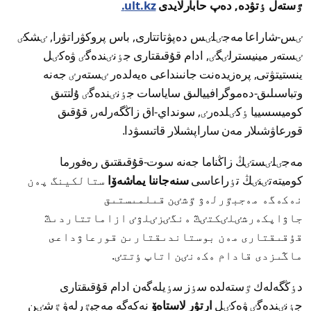
ٷستەل ٶتۋدە, دەپ حابارلايدى
ult.kz.
ٸس-شاراعا مەجٸلٸس دەپۋتاتتارى, باس پروكۋراتۋرا, ٸشكٸ
ٸستەر مينيسترلٸگٸ, ادام قۇقىقتارى جٶنٸندەگٸ ۋەكٸل
ينستيتۋتى, پرەزيدەنت جانىنداعى ەيەلدەر ٸستەرٸ جەنە
وتباسىلىق-دەموگرافييالىق ساياسات جٶنٸندەگٸ ۇلتتىق
كوميسسييا ٶكٸلدەرٸ, سونداي-اق زاڭگەرلەر, قۇقىق
قورعاۋشىلار مەن ساراپشىلار قاتىسۋدا.
مەجٸلٸستٸڭ زاڭناما جەنە سوت-قۇقىقتىق رەفورما
كوميتەتٸنٸڭ تٶراعاسى
سنەجاننا يماشەۆا
ستالكينگ پەن
نەكەگە مەجبٷرلەۋ ٷشٸن قىلمىستىق
جاۋاپكەرشٸلٸكتٸڭ ەنگٸزٸلۋٸ ازاماتتاردىڭ
قۇقىقتارى مەن بوستاندىقتارىن قورعاۋداعى
ماڭىزدى قادام ەكەنٸن اتاپ ٶتتٸ.
دٶڭگەلەك ٷستەلدە سٶز سٶيلەگەن ادام قۇقىقتارى
جٶنٸندەگٸ ۋەكٸل
ارتۋر لاستاەۆ
نەكەگە مەجبٷرلەۋ ٷشٸن