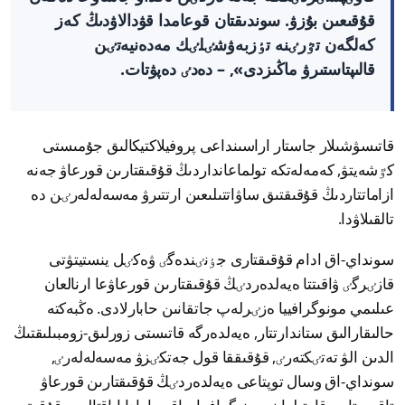
قۇقىعىن بۇزۋ. سوندىقتان قوعامدا قۋدالاۋدىڭ كەز
كەلگەن تٷرٸنە تٶزبەۋشٸلٸك مەدەنيەتٸن
قالىپتاستىرۋ ماڭىزدى», – دەدٸ دەپۋتات.
قاتىسۋشىلار جاستار اراسىنداعى پروفيلاكتيكالىق جۇمىستى
كٷشەيتۋ, كەمەلەتكە تولماعانداردىڭ قۇقىقتارىن قورعاۋ جەنە
ازاماتتاردىڭ قۇقىقتىق ساۋاتتىلىعىن ارتتىرۋ مەسەلەلەرٸن دە
تالقىلاۋدا.
سونداي-اق ادام قۇقىقتارى جٶنٸندەگٸ ۋەكٸل ينستيتۋتى
قازٸرگٸ ۋاقىتتا ەيەلدەردٸڭ قۇقىقتارىن قورعاۋعا ارنالعان
عىلىمي مونوگرافييا ەزٸرلەپ جاتقانىن حابارلادى. ەڭبەكتە
حالىقارالىق ستاندارتتار, ەيەلدەرگە قاتىستى زورلىق-زومبىلىقتىڭ
الدىن الۋ تەتٸكتەرٸ, قۇقىققا قول جەتكٸزۋ مەسەلەلەرٸ,
سونداي-اق وسال توپتاعى ەيەلدەردٸڭ قۇقىقتارىن قورعاۋ