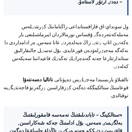
– دەدٸ ارتۋر لاستاەۆ.
ول سونداي-اق قازاقستانداعى زاڭنامانىڭ كٶرشٸلەس
مەملەكەتتەردەگٸ ۇقساس نورمالاردان ايىرماشىلىعى بار
ەكەنٸن اتاپ ٶتتٸ. زاڭ ەيەلدەردٸ عانا ەمەس, ەر ادامداردى دا
نەكەگە مەجبٷرلەۋدەن قورعايدى. بۇل تەسٸل حالىقارالىق
ستاندارتتارعا جەنە گەندەرلٸك تەڭدٸك قاعيداتىنا سەيكەس
كەلەدٸ.
تالقىلاۋ بارىسىندا مەجٸلٸس دەپۋتاتى
ناتاليا دەمەنتەۆا
قوعامنىڭ ستالكينگكە دەگەن كٶزقاراسىن ٶزگەرتۋ قاجەتتٸگٸنە
توقتالدى.
«ستالكينگ – تاباندىلىقتىڭ نەمەسە قامقورلىقتىڭ
بەلگٸسٸ ەمەس. بۇل ادامنىڭ جەكە شەكاراسىن,
قاۋٸپسٸزدٸككە جەنە ەركٸن تاڭداۋ جاساۋعا دەگەن