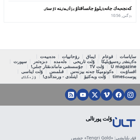
كەنجەبەك جانەبٸلوۆ جانساقتاۋ بٶلٸمٸنە تٷستٸ
بٷگىن, 10:56
ساياسات
قوعام
ايماق
رۋحانييات
ەدەبيەت
ەكٸنشٸ رەسپۋبليكا
ۇلت تاريحى
ەلەمدە
دىزەتەر
سپورت
U magazine
ۇلت TV
جۇمىسشى ماماندىقتار جىلى!
اقساۋىت
ەكونوميكا جەنە بيزنەس
قىلمىس
ۇلت ايناسى
پوستtimes
ۇلت وبەكتيۆ
ايتىلدى - ورىندالدى!
ٶزەكتٸ
ۇلت پورتالى
قۇرىلتايشى: «Tengri Gold» جشس