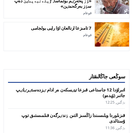
«ٶز پەتەرٸم بولماسا, ٷيلەنبەيمٸن دەپ
سٶز بەرگەنمٸن»
قوعام
7 تامىزعا ارنالعان اۋا رايى بولجامى
قوعام
سوڭعى جاڭالىقتار
اتىراۋدا 12 جاستاعى قىزعا تيٸسكەن ەر ادام ٸزدەستٸرٸلٸپ
جاتىر (ۆيدەو)
بٷگىن, 12:25
قىزىلوردا وبلىسىندا زاڭسىز التىن ٶندٸرگەن قىلمىستىق توپ
ۇستالدى
بٷگىن, 11:36