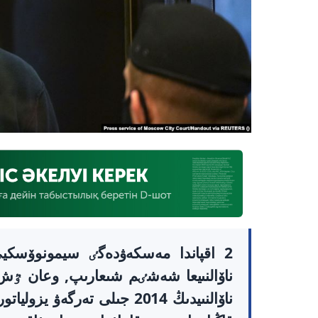
2 اقپاندا مەسكەۋدەگٸ سيمونوۆسك
ناۆالنىيعا شەشٸم شىعارىپ, وعان ٷش 