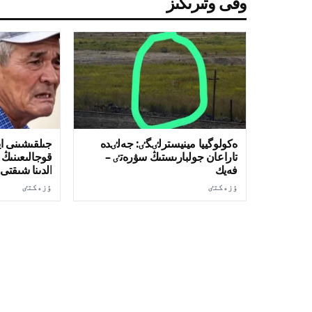
وقى وتىرىڭىز
ەكولوگييا مينيسترلٸگٸ: جەلٸدە
جىلقىشىنى اي
تاراعان جولبارىستىڭ سۋرەتٸ –
قوجالىعىنىڭ
فەيك
الدىنا شىقتى 
ٶزەكتٸ
ٶزەكتٸ