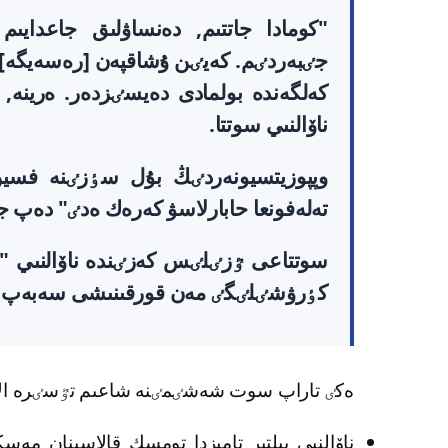
"كومادا جاتتىم, دەنساۋلىق جاعدايى
جٸبەردٸم. كەيٸن ۇشاقپەن [رەسەيگە] 
كەلگەندە بولمادى دەيسٸزدەر. ەرينە, 
ناۆالنىي سوتتا.
وپپوزيتسيونەردٸڭ بۇل سٶزٸنە فسين
تەلەفونعا حابارلاسۋ كەرەك ەدٸ" دەپ ج
سوتتاعى ٷزٸلٸس كەزٸندە ناۆالنىي "ب
كٶرۋشٸلٸگٸ مەن قورقىنىشى سەبەپ"
ەكٸ تاراپ سوت شەشٸمٸنە شاعىم تٷسٸرە ال
ناۆالنىي بىلتىر تامىزدا تومسك قالاسىنان مە