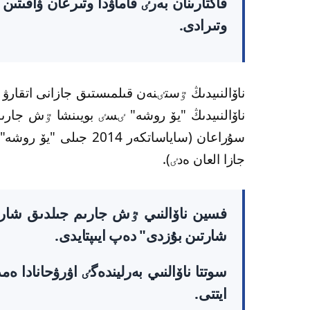
وتىرادى.
ناۆالنىيدىڭ ٷستٸنەن قىلمىستىق جازانى اتقار
ناۆالنىيدىڭ "يۆ روشە" ٸسٸ بويىنشا ٷش جارى
جازا العان ەدٸ).
فسين ناۆالنىي ٷش جارىم جىلدىق شارتتى
شارتىن بۇزدى" دەپ ايىپتايدى.
سوتتا ناۆالنىي بەرليندەگٸ اۋرۋحانادا ەم
ايتتى.