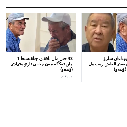
ىپتاعان شارۋا
33 جىل مال باققان جىلقىشىعا 1
 يەسٸ العاش رەت ەل
ملن تەڭگە مەن جىلقى تارتۋ ەتٸلدٸ
(ۆيدەو)
(ۆيدەو)
ٶزەكتٸ