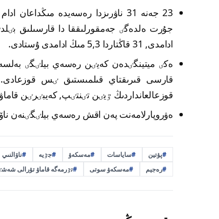
23 جەنە 31 ناۋرىزدا رەسەيدە مىڭداعان
ادامدى, 31 قاڭتاردا 5,3 مىڭ ادامدى ۇستادى.
ەكٸ ميتينگٸدەن كەيٸن رەسەي بيلٸگٸ بەلسەند
قارسى قىرىقتاي قىلمىستىق ٸس قوزعادى. 
قوزعالعانداردىڭ ٷيٸن تٸنتٸپ, كەيبٸرٸن قاماۋع
ەۋروپارلامەنت پەن اقش رەسەي بيلٸگٸنەن ناۆال
پۋتين
ساياسات
مەسكەۋ
جٷيە
ناۆالنىي
رەجيم
مەسكەۋ سوتى
تٷرمەگە قاماۋ تۋرالى شەش