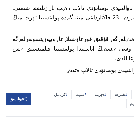
 ادام ناۆالنىيدى بوساتۋدى تالاپ ەتٸپ نارازىلىققا شىقتى.
جۇرت ەلدەگٸ جەمقورلىققا دا قارسىلىق بٸلدٸردٸ. 23 قاڭتارداعى ميتينگٸدە پوليتسييا تٶرت مىڭ
ٸلەرگە, قۇقىق قورعاۋشىلارعا, وپپوزيتسونەرلەرگە
وسى ٸستٸڭ اياسىندا پوليتسييا قىلمىستىق ٸس
ا الدى.
نىيدى بوساتۋدى تالاپ ەتەدٸ.
شاريتە
تٷرمە
سوت
كرەمل
بۆلىسۋ
ٸم