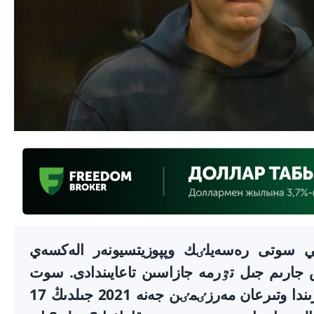
يي سوتى رەسەيلٸك وپپوزيتسيونەر الەكسەي
جارىم جىل تٷرمە جازاسىن تاعايىندادى. سوت
ناۆالنىيدىڭ 2014 جىلى تەرگەۋ يزولياتورىندا وتىرعان مەرزٸمٸن جەنە 2021 جىلدىڭ 17