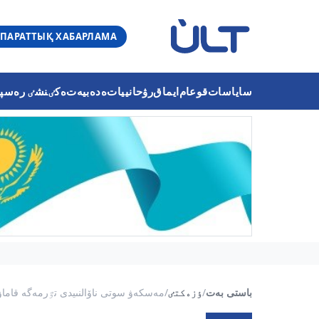
ПАРАТТЫҚ ХАБАРЛАМА
ساياسات
قوعام
ايماق
رۋحانييات
ەدەبيەت
ەكٸنشٸ رەسپۋب
باستى بەت
/
ٶزەكتٸ
/
مەسكەۋ سوتى ناۆالنىيدى تٷرمەگە قاماۋ 