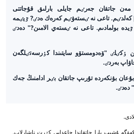
م مەن جاتقان جەرٸم جايلى بارلىق قۇجاتتى
كەلدٸم. تاعى نە ٸستەۋٸم كەرەك ەدٸ? ٷيٸمە
ٷيدە بولمادىم. تاعى نە ٸستەي الامىن?" دەدٸ
 ٶكٸلٸ "ۆەدومستۆو سايتىندا كٶرسەتٸلگەن
اۋاپ بەردٸ.
ۇعان بۋنكەردە تۇرىپ جاتقان بٸر ادامنىڭ جەك
 دەدٸ.
ادى.
سكەۋگە ۇشىپ بارا جاتقاندا جاعدايى كٷرت ناشارلاپ,