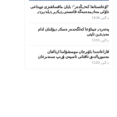
“اۋعانستانعا كەتٸڭدەر”: بايان ماقساتقىزى تويداعى
داۋلى مەلٸمدەمەگە قاتىستى پٸكٸر بٸلدٸردٸ
بٷگىن, 14:34
پەتەردٸ جيناۋعا كەلگەندەر ەسكٸ ديۆاننان ادام
مەيٸتٸن تاپتى
بٷگىن, 13:55
قاراعاندىدا باۋىرجان مومىشۇلىنا ارنالعان
مەموريالدىق تاقتانى تاسپەن ۇرىپ سىندىرعان
بٷگىن, 12:03