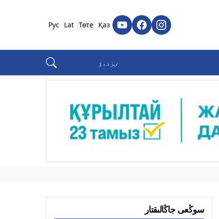
Рус
Lat
Төте
Қаз
سوڭعى جاڭالىقتار