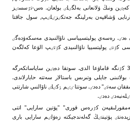
كەيٸن ونىڭ ۋلانعانى بەلگٸلٸ بولعان. ەس-تٷسسٸز
 ارنايى ۇشاقپەن بەرلينگە جەتكٸزٸلٸپ, سول جاقتا
عان ەدٸ. رەسەي پوليتسيياسى ناۆالنىيدى مەسكەۋدەگٸ
 كٷنٸ پوليتسييا ناۆالنىيدى كٷتٸپ الۋعا كەلگەن
18 قاڭتاردا مەسكەۋدەگٸ سوت ناۆالنىيدى 30 كٷنگە قاماۋعا الدى. سوتقا دەيٸن ساياساتكەرگە
ولاتىنى جايلى وتىرىس باستالار سەتتە حابارلاندى.
ققان سەتٸ" دەدٸ. سوتتا ٸٸم ٶكٸلٸ ناۆالنىي شارتتى
ەنبەدٸ دەدٸ.
"جەمقورلىقپەن كٷرەس قورى" "پۋتين سارايى" اتتى
دەنتٸ پۋتيننٸڭ گەلەندجيكتە زەۋلٸم سارايى بارى