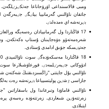
ومبى قالاسىنداعى اۋرۋحاناعا جەتكٸزٸلگەن. 
جاتقان ناۆالنىي گەرمانييا بيلٸگٸ جٸبەرگەن
بٸرنەشە اي ەمدەلدٸ.
17 قاڭتاردا ول گەرمانييادان رەسەيگە ورال
شەرەمەتەۆو ەۋەجايىنان ۇستاپ ەكەتكەن. وسى
جەتپٸسكە جۋىق ادامدى ۇستادى.
ادۆوكاتى جٸبەرٸلمەدٸ. قورعاۋشىلارعا سوت ب
ناۆالنىي بۇل جايتتى "زاڭسىزدىقتىڭ شەكتەن شى
جازاسى ٷشٸن پوليتسيياعا بٸرنەشە رەت بەلگٸل
ناۆالنىي قاماۋدا وتىرعاندا ول باسقاراتىن 
زەرتتەۋٸن شىعاردى. زەرتتەۋدە رەسەي پرەزي
ايتىلادى.