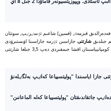
قاڭتارىنان بەرٸ قاماۋدا وتىرعان ۋاقىتىن الىپ تاستادى. وپپوزيتسيونەر قاماۋدا 2 جىل 8 اي
ۋ فەدەرالدىق قىزمەتٸ (فسين) شاعىم تٷسٸرٸپ, سوتتان
م جىلدىق
شارتتى
جازاسىن تٷرمە جازاسىنا اۋىستىرۋدى
سۇراعان (ساياساتكەر 2014 جىلى "يۆ روشە" كومپانيياسىنان اقشا جىمقىردى دەپ 3,5 جىلعا شارتتى
 جازا اياسىندا "پوليتسيياعا كەلٸپ بەلگٸلەنۋ
دەلٸپ جاتقاندىقتان "پوليتسيياعا كەلە الماعانىن"