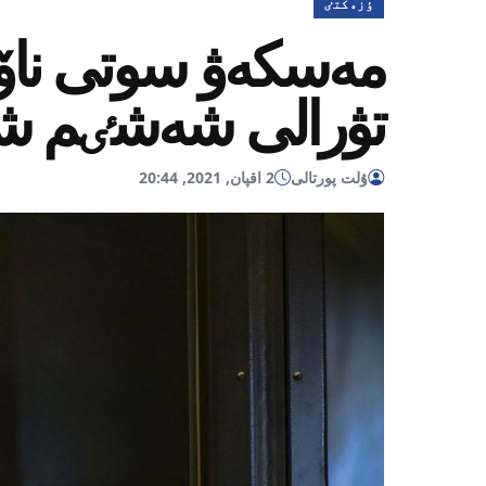
ٶزەكتٸ
مەسكەۋ سوتى ناۆال
تۋرالى شەشٸم شى
ۇلت پورتالى
2 اقپان, 2021, 20:44