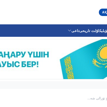
АҚ
ليكا
ۇلت تاريحى
تاعى
تۋرالى شە...