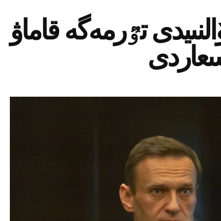
نىيدى تٷرمەگە قاماۋ
عاردى