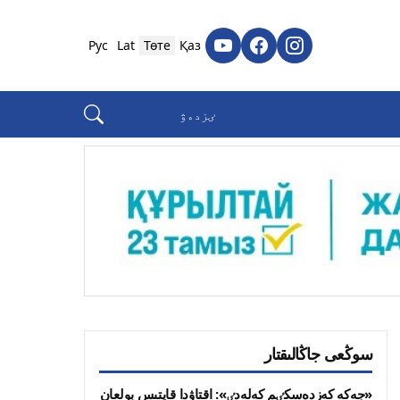
Рус
Lat
Төте
Қаз
سوڭعى جاڭالىقتار
«جەكە كەزدەسكٸم كەلەدٸ»: اقتاۋدا قايتىس بولعان