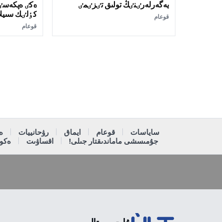
يەگەرلەرٸنٸڭ تولىق تٸزٸمٸ
ەكٸ ەپكەسٸنە
كٶلٸك سىيل
قوعام
قوعام
ساياسات
قوعام
ايماق
رۋحانييات
ە
جۇمىسشى ماماندىقتار جىلى!
اقساۋىت
ەكون