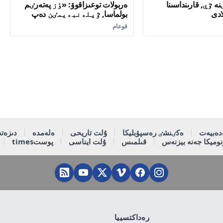
 ٷي, قارىنداسىنا
ەربولات توعىزاقوۆ: «ٶز پەتەرٸم
ادى
بولماسا, ٷيلەنبەيمٸن دەپ
سٶز بەرگەنمٸن»
قوعام
دەبيەت
ەكٸنشٸ رەسپۋبليكا
ۇلت تاريحى
ەلەمدە
دىزەتە
وميكا جەنە بيزنەس
قىلمىس
ۇلت ايناسى
پوستtimes
رەداكتسييا