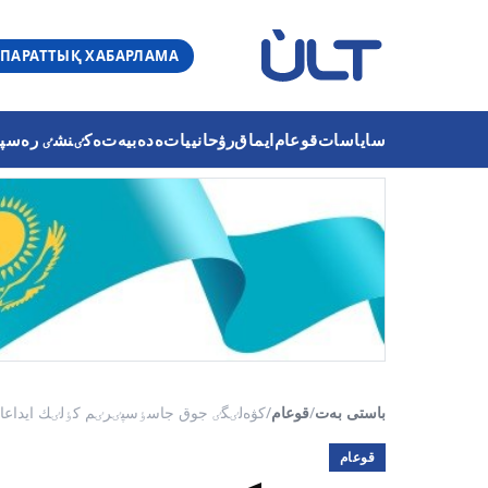
ПАРАТТЫҚ ХАБАРЛАМА
ساياسات
قوعام
ايماق
رۋحانييات
ەدەبيەت
ەكٸنشٸ رەسپۋب
باستى بەت
/
قوعام
/
كۋەلٸگٸ جوق جاسٶسپٸرٸم كٶلٸك ايداعان:
قوعام