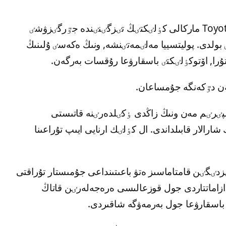
Polisia.kz جازۋىنشا, تەكسەرۋ نەتيجەسٸندە Toyota ماركالى كٶلٸكتٸڭ تٸزگٸنٸندە جٷرگٸزۋشٸ
لدى. پوليتسييا مەلٸمەتٸنشە, ونىڭ ەكەسٸ ۇلىنىڭ
را, اۆتوكٶلٸكتٸ باسقارۋعا رۇقسات بەرگەن.
ەن دٷكەنگە جۇمساعان.
سپٸرٸم مەن ونىڭ زاڭدى ٶكٸلدەرٸنە قاتىستى
الار قابىلداندى. ال كٶلٸك ارنايى ايىپ تۇراعىنا
گٸن قامتاماسىز ەتۋ باعىتىنداعى جۇمىستار تۇراقتى
ازاماتتاردى جول قوزعالىسى ەرەجەلەرٸن قاتاڭ
 باسقارۋعا جول بەرمەۋگە شاقىردى.