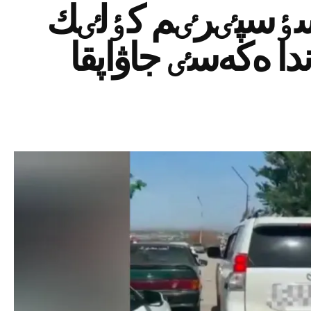
سٶسپٸرٸم كٶلٸك
دا ەكەسٸ جاۋاپقا