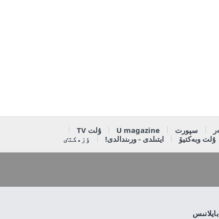
ر
سپورت
U magazine
ۇلت TV
ۇلت وبەكتيۆ
ايتىلدى - ورىندالدى!
ٶزەكتٸ
بايلانىس