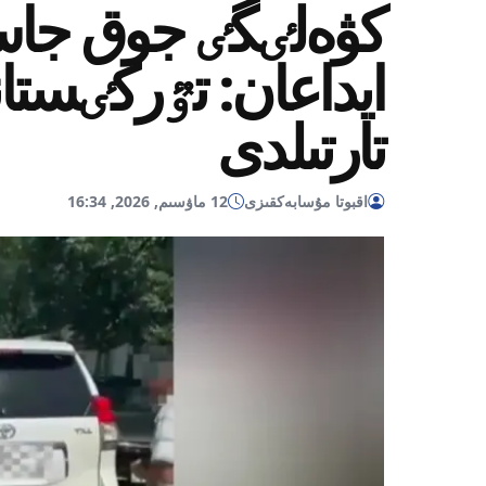
كۋەلٸگٸ جوق جا
ايداعان: تٷركٸستان
تارتىلدى
اقبوتا مۇسابەكقىزى
12 ماۋسىم, 2026, 16:34