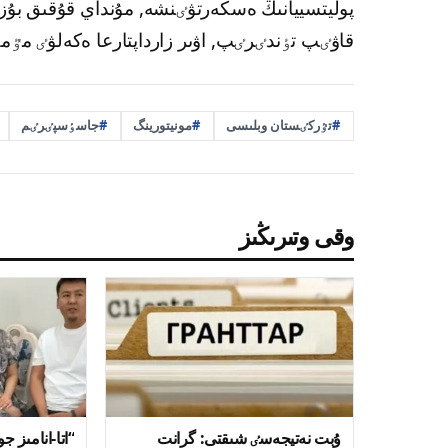
پوليتسييانىڭ ەسكەرتۋٸنشە, مۇنداي قۇقىق بۇزۋ
قاۋٸپ تٶندٸرٸپ, اۋىر زارداپتارعا ەكەلۋٸ مٷم
تٷركٸستان وبلىسى
مونيتورينگ
جاسٶسپٸرٸم
وقى وتىرىڭىز
ۇبت نەتيجەسٸ شىقتى: گرانت
“اتا-انامىز 