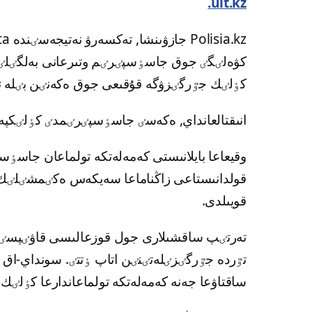
ult.kz.
كۋەلٸگٸ جوق جاسٶسپٸرٸم وتىرعانى بەلگٸلٸ بو
كٶلٸك جٷرگٸزۋگە قۇقىعى جوق ەكەنٸن بٸلە تۇ
انىقتالعانداي, ەكەسٸ جاسٶسپٸرٸمدٸ كٶلٸكپ
وقيعاعا بايلانىستى كەمەلەتكە تولماعان جاسٶ
قولدانىستاعى زاڭناماعا سەيكەس ەكٸمشٸلٸك شار
قويىلدى.
تەرتٸپ ساقشىلارى جول قوزعالىسى قاۋٸپسٸزدٸ
تٷردە جٷرگٸزٸلەتٸنٸن اتاپ ٶتتٸ. سونداي-اق 
ساقتاۋعا جەنە كەمەلەتكە تولماعاندارعا كٶلٸك