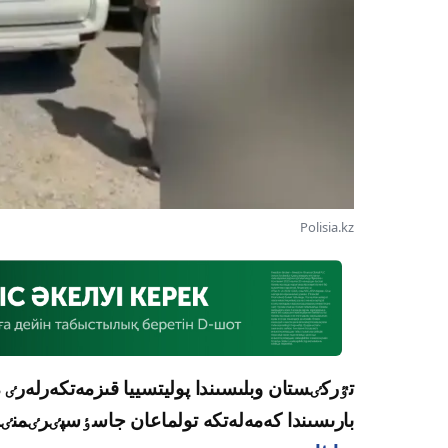
Polisia.kz
تٷركٸستان وبلىسىندا پوليتسييا قىزمەتكەرلەر
بارىسىندا كەمەلەتكە تولماعان جاسٶسپٸرٸمنٸڭ 