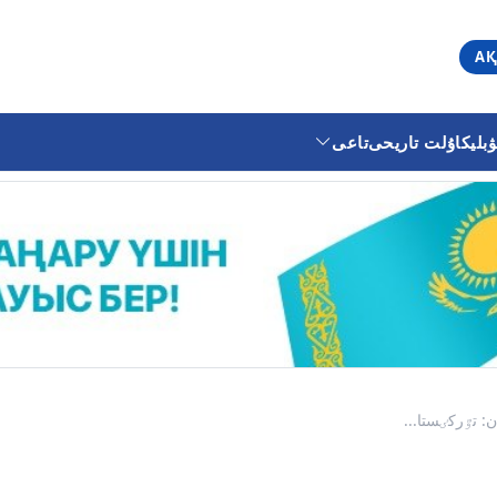
АҚ
ليكا
ۇلت تاريحى
تاعى
 تٷركٸستا...