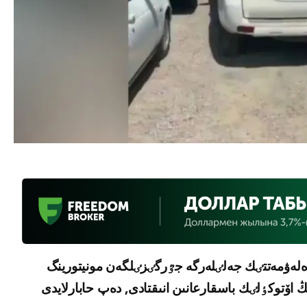
ٸ ەلەۋمەتتٸك جەلٸلەرگە جٷرگٸزٸلگەن مونيتورينگ
اۆتوكٶلٸك باسقارعانىن انىقتادى, دەپ حابارلايدى