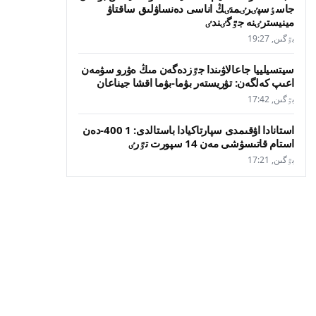
جاسٶسپٸرٸمنٸڭ اناسى دەنساۋلىق ساقتاۋ
مينيسترٸنە جٷگٸندٸ
بٷگىن, 19:27
سيتسيلييا جاعالاۋىندا جٷزدەگەن مىڭ ەۋرو سۋمەن
اعىپ كەلگەن: تۋريستەر بۋما-بۋما اقشا جيناعان
بٷگىن, 17:42
استانادا اۋقىمدى سپارتاكيادا باستالدى: 1 400-دەن
استام قاتىسۋشى مەن 14 سپورت تٷرٸ
بٷگىن, 17:21