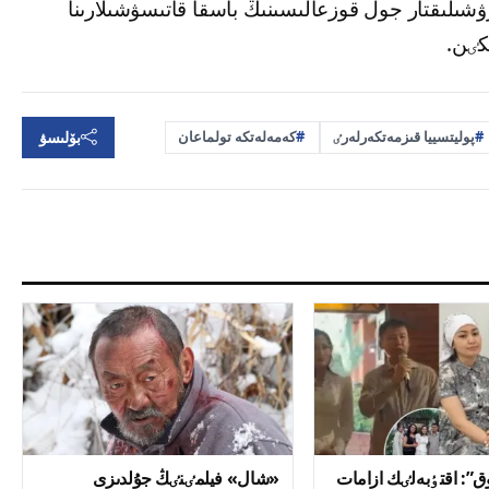
شىلىقتار جول قوزعالىسىنىڭ باسقا قاتىسۋشىلارىنا
كٸن.
بۆلىسۋ
پوليتسييا قىزمەتكەرلەرٸ
كەمەلەتكە تولماعان
جوق”: اقتٶبەلٸك ازامات
«شال» فيلمٸنٸڭ جۇلدىزى