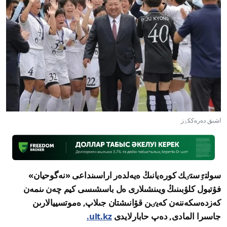
اشىق دەرەككٶز
سولتٷستٸك كورەيانىڭ ەيەلدەر اراسىنداعى «نەگوحيان»
فۋتبول كلۋبىنىڭ ويىنشىلارى ەل باسشىسى كيم چەن ىنمەن
كەزدەسكەننەن كەيٸن قۋانىشتان جىلاپ, ەموتسييالارىن
جاسىرا المادى, دەپ حابارلايدى
ult.kz.