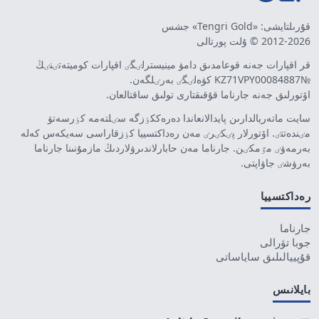
قۇرىلتايشى: «Tengri Gold» جشس
2012-2026 © ۇلت پورتالى
قر اقپارات جەنە قوعامدىق دامۋ مينيسترلٸگٸ اقپارات كوميتەتٸنٸڭ
№KZ71VPY00084887 كۋەلٸگٸ بەرٸلگەن.
اۆتورلىق جەنە جارناما قۇقىقتارى تولىق ساقتالعان.
سايت ماتەريالدارىن پايدالانعاندا دەرەككٶزگە سٸلتەمە كٶرسەتۋ
مٸندەتتٸ. اۆتورلار پٸكٸرٸ مەن رەداكتسييا كٶزقاراسى سەيكەس كەلە
بەرمەۋٸ مٷمكٸن. جارناما مەن حابارلاندىرۋلاردىڭ مازمۇنىنا جارناما
بەرۋشٸ جاۋاپتى.
رەداكتسييا
جارناما
جوبا تۋرالى
قۇپييالىلىق ساياساتى
بايلانىس