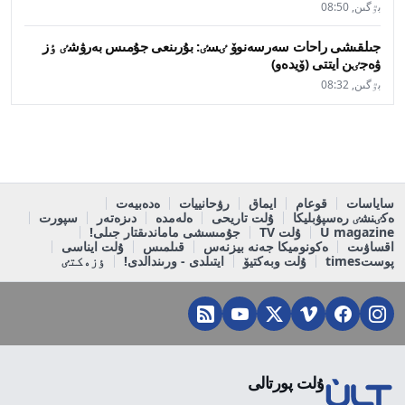
بٷگىن, 08:50
جىلقىشى راحات سەرسەنوۆ ٸسٸ: بۇرىنعى جۇمىس بەرۋشٸ ٶز
ۋەجٸن ايتتى (ۆيدەو)
بٷگىن, 08:32
ساياسات
قوعام
ايماق
رۋحانييات
ەدەبيەت
ەكٸنشٸ رەسپۋبليكا
ۇلت تاريحى
ەلەمدە
دىزەتەر
سپورت
U magazine
ۇلت TV
جۇمىسشى ماماندىقتار جىلى!
اقساۋىت
ەكونوميكا جەنە بيزنەس
قىلمىس
ۇلت ايناسى
پوستtimes
ۇلت وبەكتيۆ
ايتىلدى - ورىندالدى!
ٶزەكتٸ
ۇلت پورتالى