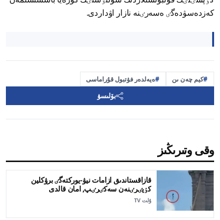
كەزدەسۋدەگٸ ەسەرٸنە نازار اۋداردى.
كيم چەن ىن
ەيەلدەر فۋتبول قۇراماسى
بۆلىسۋ
وقى وتىرىڭىز
قازاقستاندىق ازامات نيۋ-يوركتەگٸ برۋكلين
كٶپٸرٸنەن سەكٸرٸپ, امان قالدى
ۇلت TV