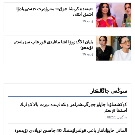
«مەندە كرىشا جوق»: مەرۋەرت تٷسٸپباەۆا
اشىق ايتتى
ۇلت TV
بايان الاگٶزوۆا اشا ماتايدى قورعاپ سٶيلەدٸ
(ۆيدەو)
ۇلت TV
سوڭعى جاڭالىقتار
كٶكشەتاۋدا جاياۋ جٷرگٸنشٸلەر ٶتكەلٸندە تٶرت بالا كٶلٸك
استىنا تٷستٸ
بٷگىن, 08:55
الماتى حايۋاناتتار باعى قولتىراۋىننىڭ 40 جاسىن تويلادى (ۆيدەو)