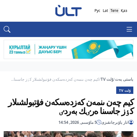
Рус
Lat
Төте
Қаз
باستى بەت
/
ۇلت TV
/
كيم چەن ىنمەن كەزدەسكەن فۋتبولشىلار كٶز جاسىنا...
ۇلت TV
كيم چەن ىنمەن كەزدەسكەن فۋتبولشىلار
كٶز جاسىنا ەرٸك بەردٸ
انار باۋىرجانقىزى
5 ماۋسىم, 2026, 14:54