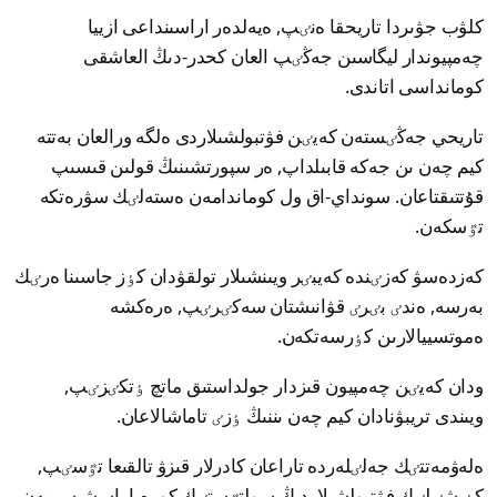
كلۋب جۋىردا تاريحقا ەنٸپ, ەيەلدەر اراسىنداعى ازييا
چەمپيوندار ليگاسىن جەڭٸپ العان كحدر-دىڭ العاشقى
كومانداسى اتاندى.
تاريحي جەڭٸستەن كەيٸن فۋتبولشىلاردى ەلگە ورالعان بەتتە
كيم چەن ىن جەكە قابىلداپ, ەر سپورتشىنىڭ قولىن قىسىپ
قۇتتىقتاعان. سونداي-اق ول كوماندامەن ەستەلٸك سۋرەتكە
تٷسكەن.
كەزدەسۋ كەزٸندە كەيبٸر ويىنشىلار تولقۋدان كٶز جاسىنا ەرٸك
بەرسە, ەندٸ بٸرٸ قۋانىشتان سەكٸرٸپ, ەرەكشە
ەموتسييالارىن كٶرسەتكەن.
ودان كەيٸن چەمپيون قىزدار جولداستىق ماتچ ٶتكٸزٸپ,
ويىندى تريبۋنادان كيم چەن ىننىڭ ٶزٸ تاماشالاعان.
ەلەۋمەتتٸك جەلٸلەردە تاراعان كادرلار قىزۋ تالقىعا تٷسٸپ,
كٶپشٸلٸك فۋتبولشىلاردىڭ سولتٷستٸك كورەيا باسشىسىمەن