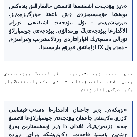
«بٸز بيۋدجەت اشىقتىعىنا قاتىستى حالىقارالىق يندەكس
بويىنشا جۇمىسىمىزدى ٷش باعىتتا جٷرگٸزەمٸز.
بٸرٸنشٸسٸ - بۇل بيۋدجەت اشىقتىعى. تٷرلٸ
الاڭدارعا بيۋدجەتتٸڭ ورىندالۋى, بيۋدجەتتٸ جوسپارلاۋ
تۋرالى ەسەپتٸك اقپاراتتاردى ورنالاستىرىپ وتىرامىز»,
- دەدٸ ول IX ازاماتتىق فورۋم بارىسىندا.
وسى رەتتە ۆيتسە-مينيستر قوعامنىڭ بيۋدجەتتٸ
جوسپارلاۋعا قاتىسۋىنا قاتىستى جەكە باعىتتىڭ بار
ەكەندٸگٸن اتاپ ٶتتٸ.
«ٶيتكەنٸ, بٸر جاعىنان ادامدارعا ەسەپ-قيساپتى
كٶرۋ, ەكٸنشٸ جاعىنان بيۋدجەتتٸ جوسپارلاۋعا قاتىسۋ
جەنە ٶزدەرٸنٸڭ قانداي دا بٸر ۇسىنىستارىن بەرۋ
ٷشٸن ۇسىنۋ قاجەت. ٶكٸنٸشكە وراي, بٸزدە