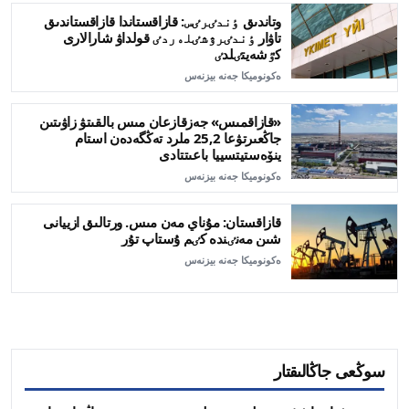
وتاندىق ٶندٸرٸس: قازاقستاندا قازاقستاندىق
تاۋار ٶندٸرۋشٸلەردٸ قولداۋ شارالارى
كٷشەيتٸلدٸ
ەكونوميكا جەنە بيزنەس
«قازاقمىس» جەزقازعان مىس بالقىتۋ زاۋىتىن
جاڭعىرتۋعا 25,2 ملرد تەڭگەدەن استام
ينۆەستيتسييا باعىتتادى
ەكونوميكا جەنە بيزنەس
قازاقستان: مۇناي مەن مىس. ورتالىق ازييانى
شىن مەنٸندە كٸم ۇستاپ تۇر
ەكونوميكا جەنە بيزنەس
سوڭعى جاڭالىقتار