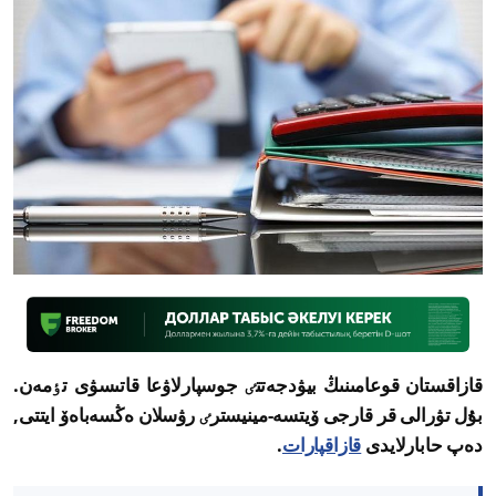
قازاقستان قوعامىنىڭ بيۋدجەتتٸ جوسپارلاۋعا قاتىسۋى تٶمەن.
بۇل تۋرالى قر قارجى ۆيتسە-مينيسترٸ رۋسلان ەڭسەباەۆ ايتتى,
دەپ حابارلايدى
قازاقپارات
.