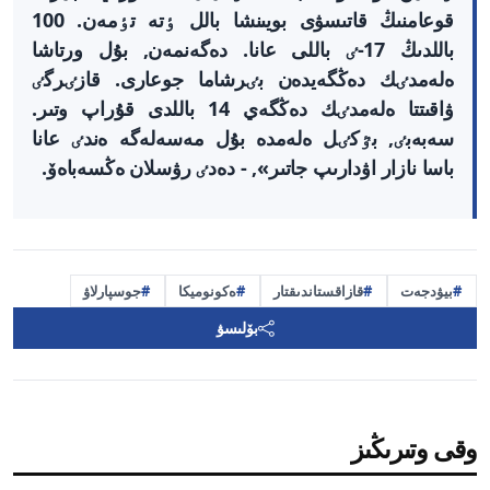
قوعامنىڭ قاتىسۋى بويىنشا بالل ٶتە تٶمەن. 100
باللدىڭ 17-ٸ باللى عانا. دەگەنمەن, بۇل ورتاشا
ەلەمدٸك دەڭگەيدەن بٸرشاما جوعارى. قازٸرگٸ
ۋاقىتتا ەلەمدٸك دەڭگەي 14 باللدى قۇراپ وتىر.
سەبەبٸ, بٷكٸل ەلەمدە بۇل مەسەلەگە ەندٸ عانا
باسا نازار اۋدارىپ جاتىر», - دەدٸ رۋسلان ەڭسەباەۆ.
بيۋدجەت
قازاقستاندىقتار
ەكونوميكا
جوسپارلاۋ
بۆلىسۋ
وقى وتىرىڭىز