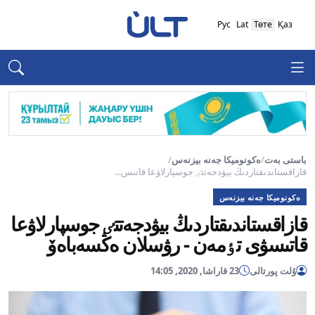
Рус
Lat
Төте
Қаз
باستى بەت
/
ەكونوميكا جەنە بيزنەس
/
قازاقستاندىقتاردىڭ بيۋدجەتتٸ جوسپارلاۋعا قاتىس...
ەكونوميكا جەنە بيزنەس
قازاقستاندىقتاردىڭ بيۋدجەتتٸ جوسپارلاۋعا
قاتىسۋى تٶمەن - رۋسلان ەڭسەباەۆ
ۇلت پورتالى
23 قاراشا, 2020, 14:05