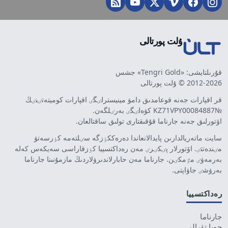
ۇلت پورتالى
قۇرىلتايشى: «Tengri Gold» جشس
2012-2026 © ۇلت پورتالى
قر اقپارات جەنە قوعامدىق دامۋ مينيسترلٸگٸ اقپارات كوميتەتٸنٸڭ
№KZ71VPY00084887 كۋەلٸگٸ بەرٸلگەن.
اۆتورلىق جەنە جارناما قۇقىقتارى تولىق ساقتالعان.
سايت ماتەريالدارىن پايدالانعاندا دەرەككٶزگە سٸلتەمە كٶرسەتۋ
مٸندەتتٸ. اۆتورلار پٸكٸرٸ مەن رەداكتسييا كٶزقاراسى سەيكەس كەلە
بەرمەۋٸ مٷمكٸن. جارناما مەن حابارلاندىرۋلاردىڭ مازمۇنىنا جارناما
بەرۋشٸ جاۋاپتى.
رەداكتسييا
جارناما
جوبا تۋرالى