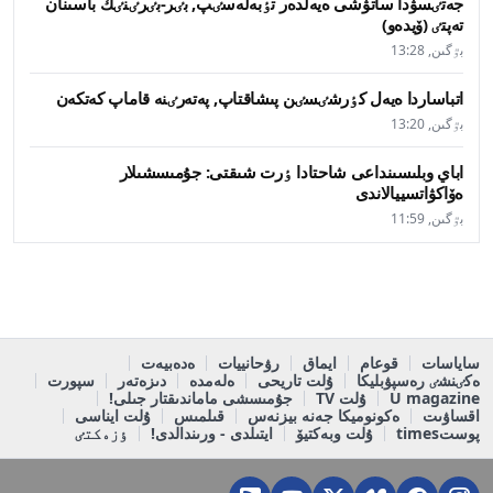
جەتٸسۋدا ساتۋشى ەيەلدەر تٶبەلەسٸپ, بٸر-بٸرٸنٸڭ باسىنان
تەپتٸ (ۆيدەو)
بٷگىن, 13:28
اتباساردا ەيەل كٶرشٸسٸن پىشاقتاپ, پەتەرٸنە قاماپ كەتكەن
بٷگىن, 13:20
اباي وبلىسىنداعى شاحتادا ٶرت شىقتى: جۇمىسشىلار
ەۆاكۋاتسييالاندى
بٷگىن, 11:59
ساياسات
قوعام
ايماق
رۋحانييات
ەدەبيەت
ەكٸنشٸ رەسپۋبليكا
ۇلت تاريحى
ەلەمدە
دىزەتەر
سپورت
U magazine
ۇلت TV
جۇمىسشى ماماندىقتار جىلى!
اقساۋىت
ەكونوميكا جەنە بيزنەس
قىلمىس
ۇلت ايناسى
پوستtimes
ۇلت وبەكتيۆ
ايتىلدى - ورىندالدى!
ٶزەكتٸ