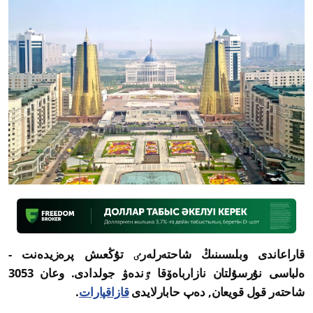
قاراعاندى وبلىسىنىڭ شاحتەرلەرٸ تۇڭعىش پرەزيدەنت -
ەلباسى نۇرسۇلتان نازارباەۆقا ٷندەۋ جولدادى. وعان 3053
شاحتەر قول قويعان, دەپ حابارلايدى
قازاقپارات
.