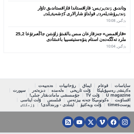
وتاندىق ٶندٸرٸس: قازاقستاندا قازاقستاندىق تاۋار
ٶندٸرۋشٸلەردٸ قولداۋ شارالارى كٷشەيتٸلدٸ
بٷگىن, 10:08
«قازاقمىس» جەزقازعان مىس بالقىتۋ زاۋىتىن جاڭعىرتۋعا 25,2
ملرد تەڭگەدەن استام ينۆەستيتسييا باعىتتادى
بٷگىن, 10:04
ساياسات
قوعام
ايماق
رۋحانييات
ەدەبيەت
ەكٸنشٸ رەسپۋبليكا
ۇلت تاريحى
ەلەمدە
دىزەتەر
سپورت
U magazine
ۇلت TV
جۇمىسشى ماماندىقتار جىلى!
اقساۋىت
ەكونوميكا جەنە بيزنەس
قىلمىس
ۇلت ايناسى
پوستtimes
ۇلت وبەكتيۆ
ايتىلدى - ورىندالدى!
ٶزەكتٸ