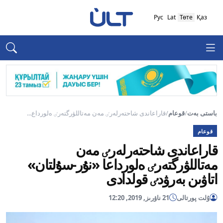
Рус
Lat
Төте
Қаз
باستى بەت
/
قوعام
/
قاراعاندى شاحتەرلەرٸ مەن مەتاللۋرگتەرٸ ەلورداع...
قوعام
قاراعاندى شاحتەرلەرٸ مەن
مەتاللۋرگتەرٸ ەلورداعا «نۇر-سۇلتان»
اتاۋىن بەرۋدٸ قولدادى
ۇلت پورتالى
21 ناۋرىز, 2019, 12:20