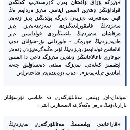
«بٸزگە ۇزاق ۋاقىتتان بەرٸ كٶرسەتٸپ كەلگەن
قولداۋىڭىز ٷشٸن العىس ايتامىز. سٸز ەردايىم ەڭ
قيىن سەتتەردە بٸزبەن بٸرگە بولدىڭىز. بٸز ٷنەمٸ
سٸزدٸڭ قامقورلىعىڭىزدى سەزٸنەمٸز. بٸز
ەرقاشان سٸزدٸڭ باعىتىڭىزدى قولدايمىز. بٸز
ەلٸمٸزدٸڭ جٷرەگٸ - ەلوردانى نۇر-سۇلتان دەپ
اتالعانىن قولدايمىز. بٸزدٸڭ اۋىر ەڭبەگٸمٸزدٸ ٷنەمٸ
جوعارى باعالاعانىڭىز ٷشٸن سٸزگە تاعى دا العىس
ايتقىمىز كەلەدٸ. سٸزگە مىقتى دەنساۋلىق جەنە
اماندىق تٸلەيمٸز», - دەپ تٷيٸندەيدٸ شاحتەرلەر.
سونداي-اق,
وبلىس مەتاللۋرگتەرٸ دە ەلباسى نۇرسۇلتان
نازارباەۆتىڭ ەرەن ەڭبەگٸنە العىستارىن ايتتى.
«قاراعاندى وبلىسىنىڭ مەتاللۋرگتەرٸ سٸزدٸڭ