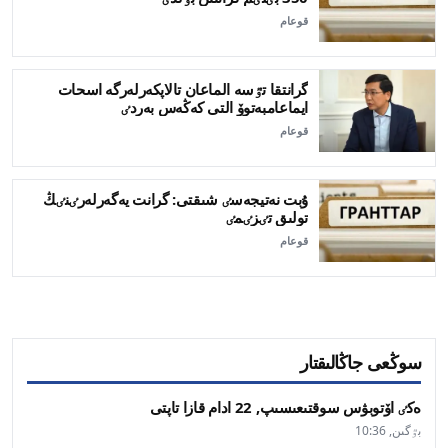
قوعام
گرانتقا تٷسە الماعان تالاپكەرلەرگە اسحات
ايماعامبەتوۆ التى كەڭەس بەردٸ
قوعام
ۇبت نەتيجەسٸ شىقتى: گرانت يەگەرلەرٸنٸڭ
تولىق تٸزٸمٸ
قوعام
سوڭعى جاڭالىقتار
ەكٸ اۆتوبۋس سوقتىعىسىپ, 22 ادام قازا تاپتى
بٷگىن, 10:36