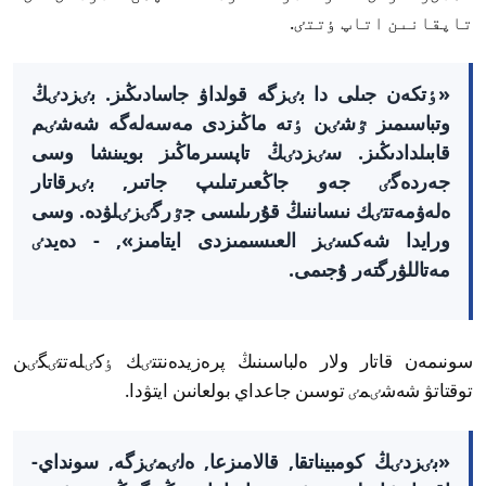
تاپقانىن اتاپ ٶتتٸ.
«ٶتكەن جىلى دا بٸزگە قولداۋ جاسادىڭىز. بٸزدٸڭ
وتباسىمىز ٷشٸن ٶتە ماڭىزدى مەسەلەگە شەشٸم
قابىلدادىڭىز. سٸزدٸڭ تاپسىرماڭىز بويىنشا وسى
جەردەگٸ جەو جاڭعىرتىلىپ جاتىر, بٸرقاتار
ەلەۋمەتتٸك نىساننىڭ قۇرىلىسى جٷرگٸزٸلۋدە. وسى
ورايدا شەكسٸز العىسىمىزدى ايتامىز», - دەيدٸ
مەتاللۋرگتەر ۇجىمى.
سونىمەن قاتار ولار ەلباسىنىڭ پرەزيدەنتتٸك ٶكٸلەتتٸگٸن
توقتاتۋ شەشٸمٸ توسىن جاعداي بولعانىن ايتۋدا.
«بٸزدٸڭ كومبيناتقا, قالامىزعا, ەلٸمٸزگە, سونداي-