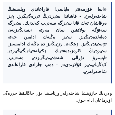
«اسا قۇرمەتتٸ ەلباسى! قاراعاندى وبلىسىنىڭ
شاحتەرلەرٸ - قاشاندا سٸزدٸڭ تٸرەگٸڭٸز. بٸز
ەرقاشان تەك قانا سٸزگە سەنٸپ كەلدٸك. سٸزگە
سەنۋگە بولاتىنىن سان مەرتە ٸسٸڭٸزبەن
دەلەلدەدٸڭٸز. سٸز ەڭبەك ادامىن جەتە
تٷسٸندٸڭٸز, ٶيتكەنٸ ٶزٸڭٸز دە ەڭبەك ادامىسىز.
سٸزدٸڭ Gرەزيدەنتتٸك ٶكٸلەتتٸلٸگٸڭٸزدٸ
تاپسىرۋ تۋرالى شەشٸمٸڭٸزدٸ ەستٸپ,
كٶڭٸلٸمٸز قۇلازىدى», - دەپ جازادى قاراعاندى
شاحتەرلەرٸ.
ولاردىڭ جازۋىنشا, شاحتەرلەر ورتاسىندا بۇل جاڭالىققا جٷرەگٸ
اۋىرماعان ادام جوق.