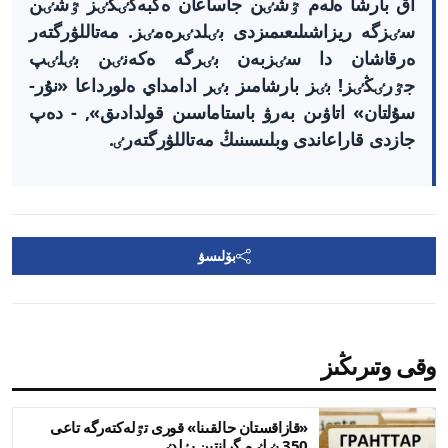
اق بارشا ەلەم ٷشٸن جاساعان ەڭبەگٸڭٸز ٷشٸن
سٸزگە ريزاشىلىعىمىزدى بٸلدٸرەمٸز. مەتاللۋرگتەر
ەرقاشان دا سٸزبەن بٸرگە ەكەنٸن بٸلٸپ
جٷرٸڭٸز! بٸز بارشامىز بٸر ادامداي ەلورداعا «نۇر-
سۇلتان» اتاۋىن بەرۋ باستاماسىن قولدادىق», - دەپ
جازدى قاراعاندى وبلىسىنىڭ مەتاللۋرگتەرٸ.
بۆلىسۋ
وقى وتىرىڭىز
«قازاقستان حالقىنا» قورى تٷلەكتەرگە تاعى
350 بٸلٸم گرانتىن بٶلدٸ