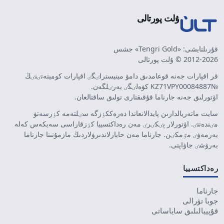
ۇلت پورتالى
قۇرىلتايشى: «Tengri Gold» جشس
2012-2026 © ۇلت پورتالى
قر اقپارات جەنە قوعامدىق دامۋ مينيسترلٸگٸ اقپارات كوميتەتٸنٸڭ
№KZ71VPY00084887 كۋەلٸگٸ بەرٸلگەن.
اۆتورلىق جەنە جارناما قۇقىقتارى تولىق ساقتالعان.
سايت ماتەريالدارىن پايدالانعاندا دەرەككٶزگە سٸلتەمە كٶرسەتۋ
مٸندەتتٸ. اۆتورلار پٸكٸرٸ مەن رەداكتسييا كٶزقاراسى سەيكەس كەلە
بەرمەۋٸ مٷمكٸن. جارناما مەن حابارلاندىرۋلاردىڭ مازمۇنىنا جارناما
بەرۋشٸ جاۋاپتى.
رەداكتسييا
جارناما
جوبا تۋرالى
قۇپييالىلىق ساياساتى