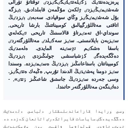
پرەزيدەنتتٸك ٶكٸلەتتٸلٸگٸڭٸزدٸ توقتاتۋ تۋرالى
شەشٸمٸڭٸزدٸ ٷلكەن مۇڭمەن قابىلدادىق. بٸزگە
بۇل شەشٸمٸڭٸز وڭاي سوقپادى. سەبەبٸ بٸزدٸڭ
اتاقتى مەتاللۋرگييالىق كومبيناتتىڭ بارشا تاريحى,
سونداي-اق تەمٸرتاۋ قالاسىنىڭ تاريحى تٸكەلەي
سٸزبەن بايلانىستى. سٸز سەكٸلدٸ مەتاللۋرگتەردٸ
باسقا ەشكٸم تٷسٸنە المايدى. ەلەمدٸك
دەڭگەيدەگٸ كٶشباسشى جولىڭىزدى بٸزدٸڭ
كومبيناتتان باستاعانىڭىز بٸزدٸڭ ەسٸمٸزدە. وسىندا
سٸز دومنا پەشٸنٸڭ الدىندا تۇرىپ, ەڭبەك ەتتٸڭٸز.
وسى جەردە سٸزدٸڭ جاستىق شاعىڭىز ٶتتٸ», -
دەلٸنگەن مەتاللۋرگتەر حاتىندا.
وسى ورايدا قاراعاندىلىقتار ەلباسى ەلەمدٸك
دەڭگەيدەگٸ ساياسات قايراتكەرٸ اتانعان كەزدە دە
تەمٸرتاۋدى قولداۋعا ۋاقىت پەن مٷمكٸندٸك