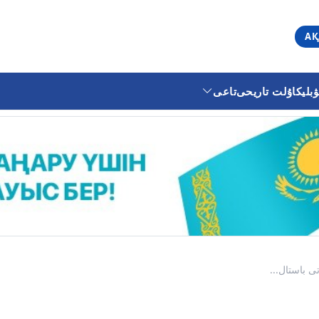
АҚ
ليكا
ۇلت تاريحى
تاعى