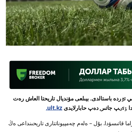
تى رەسمي تٷردە باستالدى. بيىلعى مۋنديال تاريحتا العاش رەت
ا ٶتٸپ جاتىر, دەپ حابارلايدى
ult.kz.
تبول دوداسىنا 48 ۇلتتىق قۇراما قاتىسۋدا. بۇل – ەلەم چەمپيوناتتارى تاريحىنداعى ەڭ