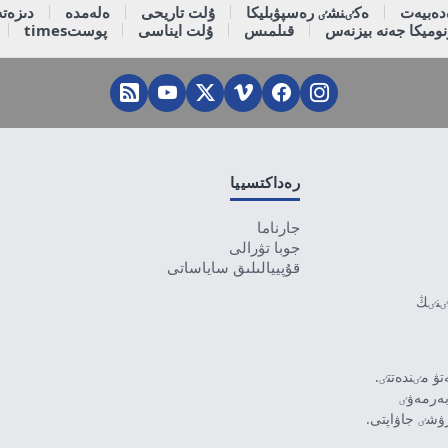
دەبيەت
ەكٸنشٸ رەسپۋبليكا
ۇلت تاريحى
ەلەمدە
دىزەتە
وميكا جەنە بيزنەس
قىلمىس
ۇلت ايناسى
پوستtimes
رەداكتسييا
جارناما
جوبا تۋرالى
قۇپييالىلىق ساياساتى
تٸنٸڭ
ۋ مٸندەتتٸ.
بەرمەۋٸ
رۋشٸ جاۋاپتى.