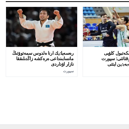
كەتبول كلۋبى
رەسەيلٸك ارنا ەلدوس سمەتوۆتىڭ
قتاتتى: سپورت
مانسابىنداعى ەرەكشە زاڭدىلىققا
بەبٸن ايتتى
نازار اۋداردى
سپورت