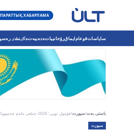
ПАРАТТЫҚ ХАБАРЛАМА
ساياسات
قوعام
ايماق
رۋحانييات
ەدەبيەت
ەكٸنشٸ رەسپۋب
باستى بەت
/
سپورت
/
فۋتبول تويى: 2026 جىلعى ەلەم چەمپيوناتى باستال...
سپورت