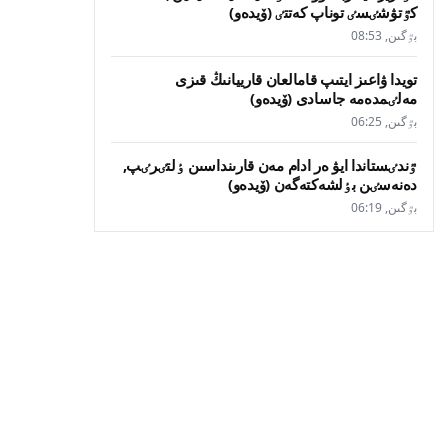
كٷتۋشٸسٸ توناپ كەتتٸ (ۆيدەو)
بٷگىن, 08:53
تويدا ۋاعىز ايتىپ قامالعان قارييانىڭ قىزى
مەلٸمدەمە جاسادى (ۆيدەو)
بٷگىن, 06:25
ٷندٸستاندا ايۋ ەر ادام مەن قارىنداسىن ٶلتٸرٸپ,
دەنەسٸن بٶلشەكتەگەن (ۆيدەو)
بٷگىن, 06:19