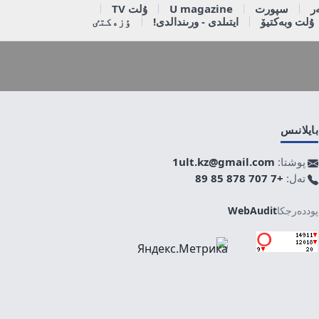
ر
سپورت
U magazine
ۇلت TV
ۇلت وبەكتيۆ
ايتىلدى - ورىندالدى!
ٶزەكتٸ
بايلانىس
پوشتا:
1ult.kz@gmail.com
تەل:
+7 707 878 85 89
پوددەرجكا
WebAudit