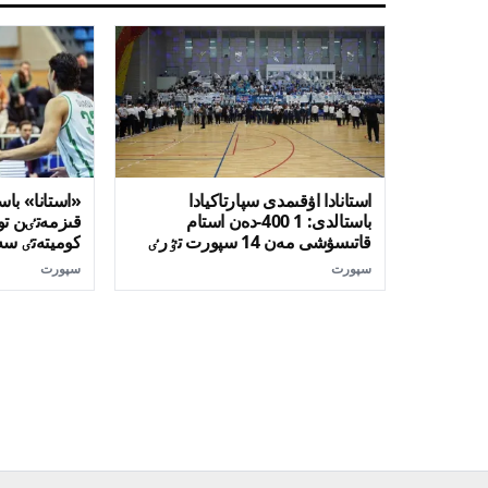
استانادا اۋقىمدى سپارتاكيادا
«استانا» باس
باستالدى: 1 400-دەن استام
قىزمەتٸن تو
قاتىسۋشى مەن 14 سپورت تٷرٸ
كوميتەتٸ سە
سپورت
سپورت