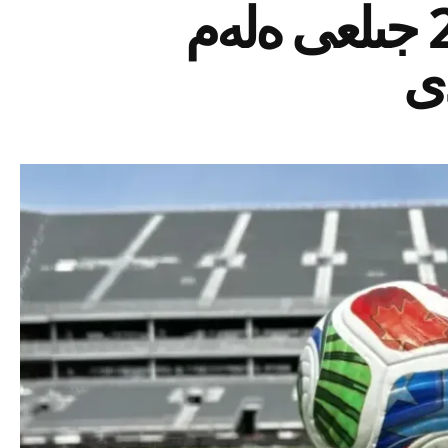
فۋتبول تويى: 2026 جىلعى ەلەم
دى