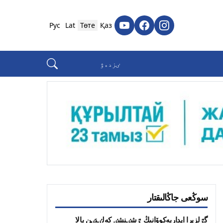
Рус
Lat
Төте
Қаз
سوڭعى جاڭالىقتار
گٷلزيرا ايداربەكوۆانىڭ ٷشٸنشٸ كەلٸنٸن بالا