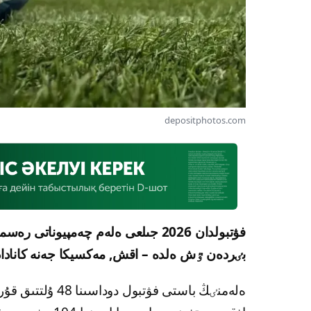
depositphotos.com
فۋتبولدان 2026 جىلعى ەلەم چەمپيونا
بٸردەن ٷش ەلدە – اقش, مەكسيكا جەنە كاناداد
ەلەمنٸڭ باستى فۋ