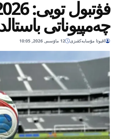
چەمپيوناتى باستال
اقبوتا مۇسابەكقىزى
12 ماۋسىم, 2026, 10:05