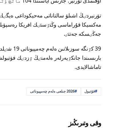
اۋقىمدى تۋرنير. جارىس اياسىندا 104 ماتچ ٶتكٸزٸلەدٸ.
تۋرنيردٸڭ اشىلۋ سالتاناتى مەحيكوداعى ەيگٸلٸ ات
جەڭٸسكە جەتتٸ.
39 كٷنگە س
بارىسىندا جانكٷيەرلەر ەلەمنٸڭ ٷزدٸك فۋتبول
تاماشالايدى.
فۋتبول
2026 جىلعى ەلەم چەمپيوناتى
وقى وتىرىڭىز