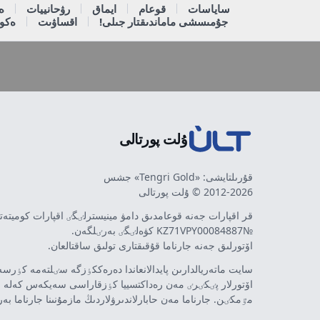
ساياسات
قوعام
ايماق
رۋحانييات
ە
جۇمىسشى ماماندىقتار جىلى!
اقساۋىت
ەكون
ۇلت پورتالى
قۇرىلتايشى: «Tengri Gold» جشس
2012-2026 © ۇلت پورتالى
قر اقپارات جەنە قوعامدىق دامۋ مينيسترلٸگٸ اقپارات كوميتە
№KZ71VPY00084887 كۋەلٸگٸ بەرٸلگەن.
اۆتورلىق جەنە جارناما قۇقىقتارى تولىق ساقتالعان.
سايت ماتەريالدارىن پايدالانعاندا دەرەككٶزگە سٸلتەمە كٶرسەت
اۆتورلار پٸكٸرٸ مەن رەداكتسييا كٶزقاراسى سەيكەس كەلە 
مٷمكٸن. جارناما مەن حابارلاندىرۋلاردىڭ مازمۇنىنا جارناما بە