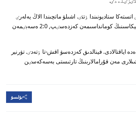
ستەكا ستاديونىندا ٶتتٸ. اشىلۋ ماتچىندا الاڭ يەلەرٸ
مەكسيكا قۇراماسى وڭتٷستٸك افريكا رەسپۋبليكاسىنىڭ كومانداسىمەن كەزدەسٸپ, 2:0 ەسەبٸمەن
وزىلاتىن ەلەم چەمپيوناتى 19 شٸلدەدە اياقتالادى. فينالدىق كەزدەسۋ اقش-تا ٶتەدٸ. تۋرنير
شىلارى مەن قۇرامالارىنىڭ تارتىستى بەسەكەسٸن
بۆلىسۋ