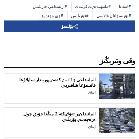
استانا
ەلەۋمەتتٸك كٶمەك
ارىستاعى جارىلىس
نۇر-سۇلتان قالاسى
قۇرىلىس
ٷي جٶندەۋ
بۆلىسۋ
وقى وتىرىڭىز
الماتىداعى ٷلكەن كەسٸپورىندار سايلاۋعا
قاتىسۋعا شاقىردى
ايماق
الماتىدا بٸر تەۋلٸكتە 2 مىڭعا جۋىق جول
ەرەجەسٸ بۇزىلدى
ايماق