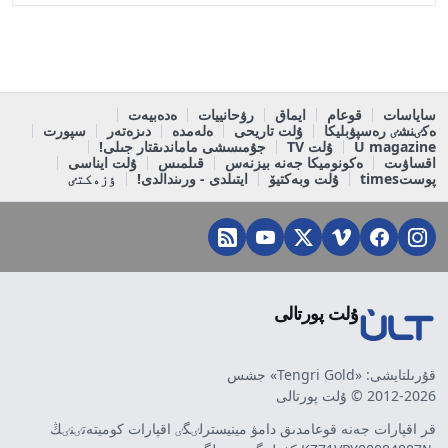
ساياسات
قوعام
ايماق
رۋحانييات
ەدەبيەت
ەكٸنشٸ رەسپۋبليكا
ۇلت تاريحى
ەلەمدە
دىزەتەر
سپورت
U magazine
ۇلت TV
جۇمىسشى ماماندىقتار جىلى!
اقساۋىت
ەكونوميكا جەنە بيزنەس
قىلمىس
ۇلت ايناسى
پوستtimes
ۇلت وبەكتيۆ
ايتىلدى - ورىندالدى!
ٶزەكتٸ
ۇلت پورتالى
قۇرىلتايشى: «Tengri Gold» جشس
2012-2026 © ۇلت پورتالى
قر اقپارات جەنە قوعامدىق دامۋ مينيسترلٸگٸ اقپارات كوميتەتٸنٸڭ