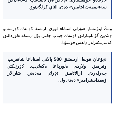
سەنٸممەن ايتامىن» دەدٸ التاي كٶلگٸنوۆ.
ونىڭ ايتۋىنشا, «نۇرلى استانا» قورى ارىسقا كٶمەك كٶرسەتۋ
ٷشٸن گۋمانيتارلىق كٶمەك جيناپ جاتىر. بۇل ٸسكە ەلوردالىق
كەسٸپكەرلەر ٷلەس قوسۋدا.
«بۇعان قوسا, ارىستىق 500 بالانى استاناعا شاقىرىپ
وتىرمىز. ولاردى ەلورداعا ەكەلٸپ, كٶرٸكتٸ
جەرلەردٸ ارالاتامىز, تٷرلٸ مەدەني شارالار
ۇيىمداستىرامىز» دەدٸ ول.