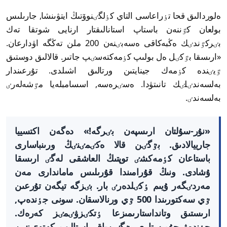
ەلوردالىق قحا تٶراعاسى التاي كٶلگٸنوۆتىڭ ايتۋىنشا, جارىلىس
بولعان كٷننەن باستاپ استانالىقتار ارنايى شوتقا تەك
بٸركٷندٸك ەڭبەكاقى ەسەبٸنەن 200 ملن تەڭگە اۋدارعان.
«ارىسقا بٷكٸل ەل بولىپ كٶمەكتەسٸپ جاتىر. قالالىق دوستىق
ٷيٸندە كٶمەك جينايتىن ورتالىق اشىلدى. تۇرعىندار
بەلسەندٸلٸك تانىتۋدا. ەسٸرەسە, اسسامبلەيا مٷشەلەرٸ
بەلسەندٸ.
«نۇر-سۇلتان ارىسپەن بٸرگە!» دەگەن اكتسييا
جارييالادىق. بٷگٸن قالا ەكٸمٸنٸڭ ورىنباسارى
باستاعان كٶمەكشٸ توپتىڭ العاشقى لەگٸ ارىسقا
ۇشادى. ونىڭ قۇرامىندا قۇرىلىس ماماندارى مەن
مەردٸگەر ۇيىم ٶكٸلدەرٸ بار. بٸزگە تيگەن تۇرعىن
ٷي سەكتورىندا 500 ٷي ورنالاسقان. سونى جٶندەپ,
ارىستىق وتانداستارىمىزعا ٶتكٸزۋٸمٸز كەرەك.
جٶندەۋ جۇمىستارى بٷگٸن-اق باستالىپ كەتەتٸنٸن