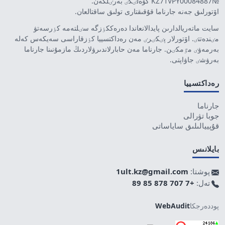
№KZ71VPY00084887 كۋەلٸگٸ بەرٸلگەن.
اۆتورلىق جەنە جارناما قۇقىقتارى تولىق ساقتالعان.
سايت ماتەريالدارىن پايدالانعاندا دەرەككٶزگە سٸلتەمە كٶرسەتۋ
مٸندەتتٸ. اۆتورلار پٸكٸرٸ مەن رەداكتسييا كٶزقاراسى سەيكەس كەلە
بەرمەۋٸ مٷمكٸن. جارناما مەن حابارلاندىرۋلاردىڭ مازمۇنىنا جارناما
بەرۋشٸ جاۋاپتى.
رەداكتسييا
جارناما
جوبا تۋرالى
قۇپييالىلىق ساياساتى
بايلانىس
پوشتا:
1ult.kz@gmail.com
تەل:
+7 707 878 85 89
پوددەرجكا
WebAudit