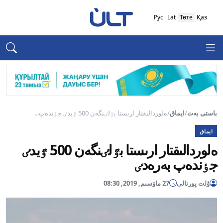
Рус
Lat
Төте
Қаз
باستى بەت
/
ايماق
/
ەلوردالىقتار ارىستا بٷلٸنگەن 500 ٷيدٸ جٶندەپ...
ايماق
ەلوردالىقتار ارىستا بٷلٸنگەن 500 ٷيدٸ
جٶندەپ بەرەدٸ
ۇلت پورتالى
27 ماۋسىم, 2019, 08:30