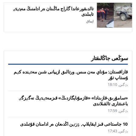
تالدىقورعاندا گاراج ماڭىنان ەر ادامنىڭ مەيٸتٸ
تابىلدى
ايماق
سوڭعى جاڭالىقتار
قازاقستان: مۇناي مەن مىس. ورتالىق ازييانى شىن مەنٸندە كٸم
ۇستاپ تۇر
بٷگىن, 18:10
«سامۇرىق-قازىنادا» «قازمۇنايگازدىڭ» قىزمەتٸنٸڭ نەگٸزگٸ
باعىتتارى تالقىلاندى
بٷگىن, 17:59
10 جاستاعى قىز ايقايلاپ, ٶزٸن اڭدىعان ەر ادامنان قۇتىلدى
بٷگىن, 17:43