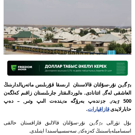
بٷگٸن نۇر-سۇلتان قالاسىنان ارىسقا قۇرىلىس ماتەريالدارىنىڭ
العاشقى لەگٸ اتتانادى. ەلوردالىقتار جارىلىستان زاقىم كەلگەن
500 ٷيدٸ جٶندەپ بەرۋگە مٸندەت الىپ وتىر, – دەپ
حابارلايدى
قازاقپارات
.
بۇل تۋرالى بٷگٸن نۇر-سۇلتان قالالىق قازاقستان حالقى
اسسامبلەياسىنىڭ كەزەكتٸ سەسسيياسىندا ايتىلدى.